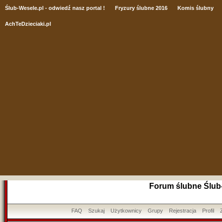
Ślub
-Wesele.pl - odwiedź nasz portal !
Fryzury ślubne 2016
Komis ślubny
AchTeDzieciaki.pl
Forum ślubne Ślub
FAQ
Szukaj
Użytkownicy
Grupy
Rejestracja
Profil