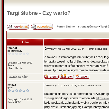
Targi ślubne - Czy warto?
Forum ślubne :: strona główna
->
Targi 
Autor
tomifot
Wysłany: Nie 13 Mar 2022, 11:34
Temat postu: Targi 
początkujący
Z zawodu jestem fotografem ślubnym i z racji teg
tematyką weselną. Targi ślubne to idealna okazj
Dołączył: 13 Mar 2022
Posty: 1
wszystkim parom, które chciały by zorganizować
Skąd: Olecko
nawet tych najmniejszych można znaleźć wiele in
Powrót do góry
lenkaa
Wysłany: Pią 12 Sie 2022, 17:47
Temat postu:
guru
Każdemu kto poszukuje pomysłu na przyciągnięci
z usług mobilnego stoiska z lemoniadą
https://w
Dołączył: 15 Kwi 2021
Posty: 8652
jakie posiadają zajmują niewielką powierzchnię
przyjaźnie uśmiechający się i kompetentny prac