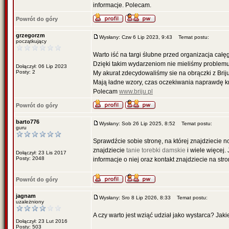
informacje. Polecam.
Powrót do góry
grzegorzm
Wysłany: Czw 6 Lip 2023, 9:43
Temat postu:
początkujący
Warto iść na targi ślubne przed organizacja całę
Dzięki takim wydarzeniom nie mieliśmy problemu 
Dołączył: 06 Lip 2023
Posty: 2
My akurat zdecydowaliśmy sie na obrączki z Briju
Mają ładne wzory, czas oczekiwania naprawdę kr
Polecam
www.briju.pl
Powrót do góry
barto776
Wysłany: Sob 26 Lip 2025, 8:52
Temat postu:
guru
Sprawdźcie sobie stronę, na której znajdziecie n
znajdziecie
tanie torebki damskie
i wiele więcej. 
Dołączył: 23 Lis 2017
Posty: 2048
informacje o niej oraz kontakt znajdziecie na stro
Powrót do góry
jagnam
Wysłany: Sro 8 Lip 2026, 8:33
Temat postu:
uzależniony
A czy warto jest wziąć udział jako wystarca? Ja
Dołączył: 23 Lut 2016
Posty: 503