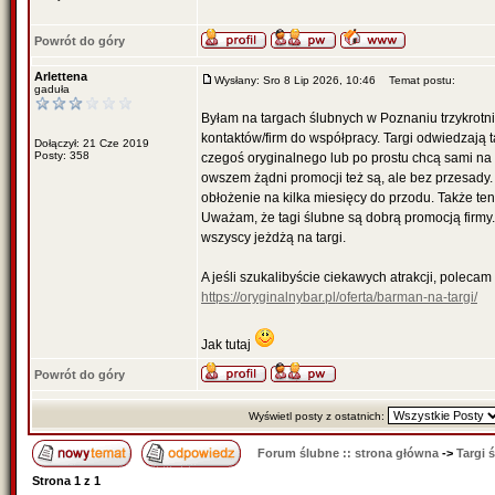
Powrót do góry
Arlettena
Wysłany: Sro 8 Lip 2026, 10:46
Temat postu:
gaduła
Byłam na targach ślubnych w Poznaniu trzykrotn
kontaktów/firm do współpracy. Targi odwiedzają t
Dołączył: 21 Cze 2019
Posty: 358
czegoś oryginalnego lub po prostu chcą sami na 
owszem żądni promocji też są, ale bez przesady.
obłożenie na kilka miesięcy do przodu. Także ten.
Uważam, że tagi ślubne są dobrą promocją firmy. 
wszyscy jeżdżą na targi.
A jeśli szukalibyście ciekawych atrakcji, poleca
https://oryginalnybar.pl/oferta/barman-na-targi/
Jak tutaj
Powrót do góry
Wyświetl posty z ostatnich:
Forum ślubne :: strona główna
->
Targi 
Strona
1
z
1