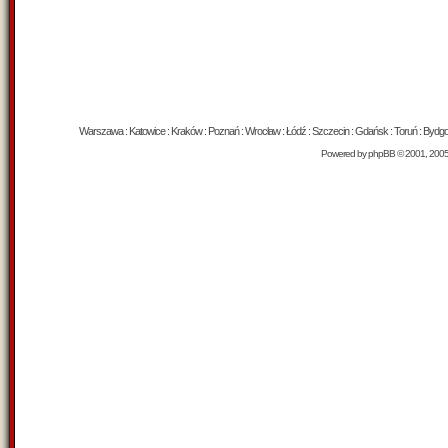
Warszawa : Katowice : Kraków : Poznań : Wrocław : Łódź : Szczecin : Gdańsk : Toruń : Bydgosz
Powered by
phpBB
© 2001, 200