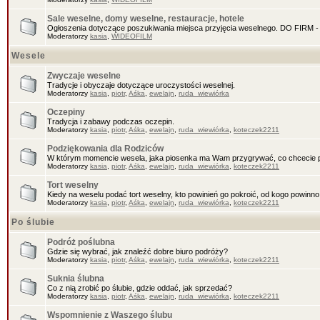
Sale weselne, domy weselne, restauracje, hotele
Ogłoszenia dotyczące poszukiwania miejsca przyjęcia weselnego. DO FIR
Moderatorzy
kasia
,
WIDEOFILM
Wesele
Zwyczaje weselne
Tradycje i obyczaje dotyczące uroczystości weselnej.
Moderatorzy
kasia
,
piotr
,
Aśka
,
ewelajn
,
ruda_wiewiórka
Oczepiny
Tradycja i zabawy podczas oczepin.
Moderatorzy
kasia
,
piotr
,
Aśka
,
ewelajn
,
ruda_wiewiórka
,
koteczek2211
Podziękowania dla Rodziców
W którym momencie wesela, jaka piosenka ma Wam przygrywać, co chcecie 
Moderatorzy
kasia
,
piotr
,
Aśka
,
ewelajn
,
ruda_wiewiórka
,
koteczek2211
Tort weselny
Kiedy na weselu podać tort weselny, kto powinień go pokroić, od kogo powinn
Moderatorzy
kasia
,
piotr
,
Aśka
,
ewelajn
,
ruda_wiewiórka
,
koteczek2211
Po ślubie
Podróż poślubna
Gdzie się wybrać, jak znaleźć dobre biuro podróży?
Moderatorzy
kasia
,
piotr
,
Aśka
,
ewelajn
,
ruda_wiewiórka
,
koteczek2211
Suknia ślubna
Co z nią zrobić po ślubie, gdzie oddać, jak sprzedać?
Moderatorzy
kasia
,
piotr
,
Aśka
,
ewelajn
,
ruda_wiewiórka
,
koteczek2211
Wspomnienie z Waszego ślubu