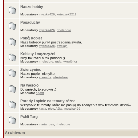
Nasze hobby
Moderatorzy
myszka426
,
koteczek2211
Pogaduchy
Moderatorzy
myszka426
,
nheledore
Pokój kobiet
Nasz kobiecy punkt postrzegania świata.
Moderatorzy
myszka426
,
ewelajn
Kobiety i mężczyźni
Niby tak różni a tak podobni ;)
Moderatorzy
nheledore
,
ruda_wiewiórka
Zwierzyniec
Nasze pupile i nie tylko.
Moderatorzy
arsandra
,
nheledore
Na wesoło
Bo śmiech, to zdrowie :)
Moderator
agattt
Porady i opinie na tematy różne
Wszystkie te tematy, które nie pasują do żadnych z w/w tematow i działów.
Moderatorzy
kasia
,
piotr
,
Aśka
,
myszka426
Pchli Targ
Moderatorzy
marta_ges
,
nheledore
Archiwum