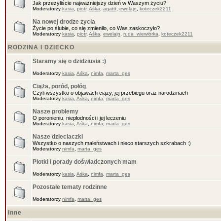
Jak przeżyliście najważniejszy dzień w Waszym życiu?
Moderatorzy
kasia
,
piotr
,
Aśka
,
agattt
,
ewelajn
,
koteczek2211
Na nowej drodze życia
Życie po ślubie, co się zmieniło, co Was zaskoczyło?
Moderatorzy
kasia
,
piotr
,
Aśka
,
ewelajn
,
ruda_wiewiórka
,
koteczek2211
RODZINA I DZIECKO
Staramy się o dzidziusia :)
Moderatorzy
kasia
,
Aśka
,
nimfa
,
marta_ges
Ciąża, poród, połóg
Czyli wszystko o objawach ciąży, jej przebiegu oraz narodzinach
Moderatorzy
kasia
,
Aśka
,
nimfa
,
marta_ges
Nasze problemy
O poronieniu, niepłodności i jej leczeniu
Moderatorzy
kasia
,
Aśka
,
nimfa
,
marta_ges
Nasze dzieciaczki
Wszystko o naszych maleństwach i nieco starszych szkrabach :)
Moderatorzy
nimfa
,
marta_ges
Plotki i porady doświadczonych mam
Moderatorzy
kasia
,
Aśka
,
nimfa
,
marta_ges
Pozostałe tematy rodzinne
Moderatorzy
nimfa
,
marta_ges
Inne