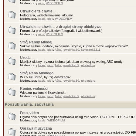
Moderatorzy
piotr
,
WIDEOFILM
Utrwalcie te chwile...
Fotografia, wideofilmowanie, albumy...
Moderatorzy
kasia
,
piotr
,
WIDEOFILM
Utrwalcie te chwile... z drugiej strony obiektywu
Forum dla profesjonalistów (fotografia i wideofilmowanie)
Moderatorzy
piotr
,
WIDEOFILM
Strój Panny Młodej
Suknie ślubne, dodatki, akcesoria, szycie, kupno a może wypożyczenie?
Moderatorzy
kasia
,
piotr
,
Aśka
,
ewelinka89
,
koteczek2211
Uroda
Makijaż ślubny, fryzura ślubna, jak dbać o swoją sylwetkę, ABC urody.
Moderatorzy
kasia
,
piotr
,
Aśka
,
ewelinka89
,
nheledore
Strój Pana Młodego
W co się ubrać, by Cię dostrzegli?
Moderatorzy
kasia
,
piotr
,
Aśka
,
ewelinka89
,
nheledore
Koniec wolności
Wieczór panieński i kawalerski.
Moderatorzy
kasia
,
piotr
,
Aśka
,
ewelinka89
,
nheledore
Poszukiwania, zapytania
Foto, video
Ogłoszenia dotyczące poszukiwania usług foto-video. DO FIRM - TYLKO O
Moderatorzy
kasia
,
WIDEOFILM
Oprawa muzyczna
Ogłoszenia dotyczące poszukiwania oprawy muzycznej uroczystości. DO 
Moderatorzy
kasia
,
WIDEOFILM