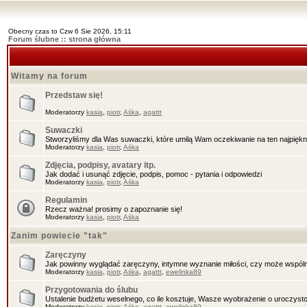
Obecny czas to Czw 6 Sie 2026, 15:11
Forum ślubne :: strona główna
Witamy na forum
Przedstaw się!
Moderatorzy
kasia
,
piotr
,
Aśka
,
agattt
Suwaczki
Stworzyliśmy dla Was suwaczki, które umilą Wam oczekiwanie na ten najpięknie
Moderatorzy
kasia
,
piotr
,
Aśka
Zdjęcia, podpisy, avatary itp.
Jak dodać i usunąć zdjęcie, podpis, pomoc - pytania i odpowiedzi
Moderatorzy
kasia
,
piotr
,
Aśka
Regulamin
Rzecz ważna! prosimy o zapoznanie się!
Moderatorzy
kasia
,
piotr
,
Aśka
Zanim powiecie "tak"
Zaręczyny
Jak powinny wyglądać zaręczyny, intymne wyznanie miłości, czy może wspóln
Moderatorzy
kasia
,
piotr
,
Aśka
,
agattt
,
ewelinka89
Przygotowania do ślubu
Ustalenie budżetu weselnego, co ile kosztuje, Wasze wyobrażenie o uroczysto
Moderatorzy
kasia
,
piotr
,
Aśka
,
agattt
,
ewelinka89