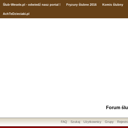
Ślub
-Wesele.pl - odwiedź nasz portal !
Fryzury ślubne 2016
Komis ślubny
AchTeDzieciaki.pl
Forum ślu
FAQ
Szukaj
Użytkownicy
Grupy
Rejestr