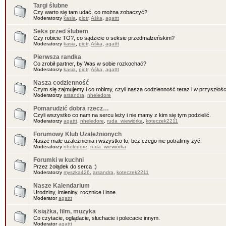
Targi ślubne
Czy warto się tam udać, co można zobaczyć?
Moderatorzy
kasia
,
piotr
,
Aśka
,
agattt
Seks przed ślubem
Czy robicie TO?, co sądzicie o seksie przedmałżeńskim?
Moderatorzy
kasia
,
piotr
,
Aśka
,
agattt
Pierwsza randka
Co zrobił partner, by Was w sobie rozkochać?
Moderatorzy
kasia
,
piotr
,
Aśka
,
agattt
Nasza codzienność
Czym się zajmujemy i co robimy, czyli nasza codzienność teraz i w przyszłośc
Moderatorzy
arsandra
,
nheledore
Pomarudzić dobra rzecz…
Czyli wszystko co nam na sercu leży i nie mamy z kim się tym podzielić.
Moderatorzy
agattt
,
nheledore
,
ruda_wiewiórka
,
koteczek2211
Forumowy Klub Uzależnionych
Nasze małe uzależnienia i wszystko to, bez czego nie potrafimy żyć.
Moderatorzy
nheledore
,
ruda_wiewiórka
Forumki w kuchni
Przez żołądek do serca :)
Moderatorzy
myszka426
,
arsandra
,
koteczek2211
Nasze Kalendarium
Urodziny, imieniny, rocznice i inne.
Moderator
agattt
Książka, film, muzyka
Co czytacie, oglądacie, słuchacie i polecacie innym.
Moderator
agattt