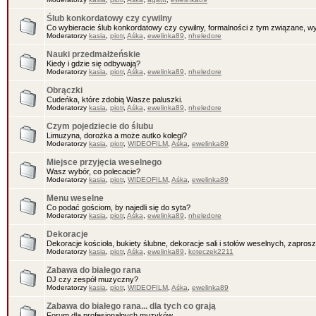
Ślub konkordatowy czy cywilny
Co wybieracie ślub konkordatowy czy cywilny, formalności z tym związane, wy
Moderatorzy
kasia
,
piotr
,
Aśka
,
ewelinka89
,
nheledore
Nauki przedmałżeńskie
Kiedy i gdzie się odbywają?
Moderatorzy
kasia
,
piotr
,
Aśka
,
ewelinka89
,
nheledore
Obrączki
Cudeńka, które zdobią Wasze paluszki.
Moderatorzy
kasia
,
piotr
,
Aśka
,
ewelinka89
,
nheledore
Czym pojedziecie do ślubu
Limuzyna, dorożka a może autko kolegi?
Moderatorzy
kasia
,
piotr
,
WIDEOFILM
,
Aśka
,
ewelinka89
Miejsce przyjęcia weselnego
Wasz wybór, co polecacie?
Moderatorzy
kasia
,
piotr
,
WIDEOFILM
,
Aśka
,
ewelinka89
Menu weselne
Co podać gościom, by najedli się do syta?
Moderatorzy
kasia
,
piotr
,
Aśka
,
ewelinka89
,
nheledore
Dekoracje
Dekoracje kościoła, bukiety ślubne, dekoracje sali i stołów weselnych, zaprosz
Moderatorzy
kasia
,
piotr
,
Aśka
,
ewelinka89
,
koteczek2211
Zabawa do białego rana
DJ czy zespół muzyczny?
Moderatorzy
kasia
,
piotr
,
WIDEOFILM
,
Aśka
,
ewelinka89
Zabawa do białego rana... dla tych co grają
Forum dla profesjonalnych muzyków