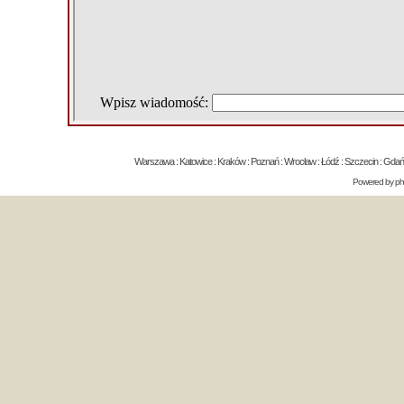
Warszawa : Katowice : Kraków : Poznań : Wrocław : Łódź : Szczecin : Gdańsk 
Powered by
p