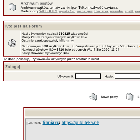
Archiwum postów
Archiwum wątków, tematy zamknięte. Tylko możliwość czytania.
Moderatorzy
WIDEOFILM
,
myszka426
,
marta_ges
,
Elmuszka
,
arsandra
,
agattt
,
ewe
Kto jest na Forum
Nasi użytkownicy napisali
730825
wiadomości
Mamy
20355
zarejestrowanych użytkowników
Ostatnio zarejestrował się
Milena_w
Na Forum jest
538
użytkowników :: 0 Zarejestrowanych, 0 Ukrytych i 538 Gości [
Najwięcej użytkowników
9416
było obecnych Wto 4 Sie 2026, 11:54
Zarejestrowani Użytkownicy: Brak
Te dane pokazują użytkowników aktywnych przez ostatnie 5 minut
Zaloguj
Użytkownik:
Hasło:
Nowe posty
B