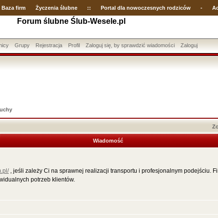
Baza firm
Życzenia ślubne
::
Portal dla nowoczesnych rodziców
-
Ac
Forum ślubne Ślub-Wesele.pl
nicy
Grupy
Rejestracja
Profil
Zaloguj się, by sprawdzić wiadomości
Zaloguj
uchy
Zo
Wiadomość
.pl/
, jeśli zależy Ci na sprawnej realizacji transportu i profesjonalnym podejściu. 
widualnych potrzeb klientów.