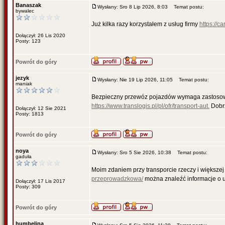
Banaszak
Wysłany: Sro 8 Lip 2026, 8:03
Temat postu:
bywalec
Już kilka razy korzystałem z usług firmy
https://c
Dołączył: 26 Lis 2020
Posty: 123
Powrót do góry
jezyk
Wysłany: Nie 19 Lip 2026, 11:05
Temat postu:
maniak
Bezpieczny przewóz pojazdów wymaga zastosowan
https://www.translogis.pl/pl/ofr/transport-aut.
Dobrz
Dołączył: 12 Sie 2021
Posty: 1813
Powrót do góry
noya
Wysłany: Sro 5 Sie 2026, 10:38
Temat postu:
gaduła
Moim zdaniem przy transporcie rzeczy i większej
przeprowadzkowa/
można znaleźć informacje o u
Dołączył: 17 Lis 2017
Posty: 309
Powrót do góry
humbelina