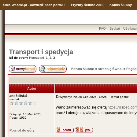
Ślub
-Wesele.pl - odwiedź nasz portal !
Fryzury ślubne 2016
Komis ślubny
FAQ
Szukaj
Użytkow
Transport i spedycja
Idź do strony
Poprzedni
1
,
2
,
3
Forum ślubne :: strona główna
->
Pogad
Autor
andżelisia1
Wysłany: Pią 26 Cze 2026, 12:26
Temat postu:
maniak
Warto zainteresować się ofertą
https://tirsped.com
branż i oferuje rozwiązania dopasowane do indy
Dołączył: 16 Mar 2021
Posty: 1932
Powrót do góry