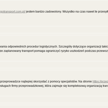
argotransport.com.pl/
jestem bardzo zadowolony. Wszystko na czas nawet te przesy
ia odpowiednich procedur logistycznych. Szczegóły dotyczące organizacji takic
e zaplanowany transport pomaga ograniczyć ryzyko uszkodzeń podczas przewoz
 przeprowadzce najlepiej skorzystać z pomocy specjalistów. Na stronie
https://prz
sługach firmy przeprowadzkowej, która zajmuje się kompleksową organizacją tran