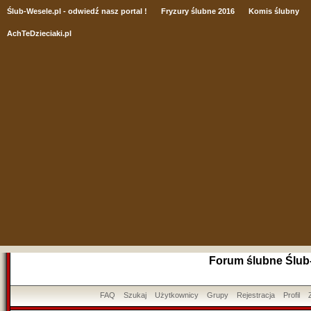
Ślub
-Wesele.pl - odwiedź nasz portal !
Fryzury ślubne 2016
Komis ślubny
AchTeDzieciaki.pl
Forum ślubne Ślub
FAQ
Szukaj
Użytkownicy
Grupy
Rejestracja
Profil