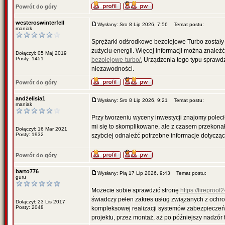
Powrót do góry
westeroswinterfell
Wysłany: Sro 8 Lip 2026, 7:56
Temat postu:
maniak
Sprężarki odśrodkowe bezolejowe Turbo zostały 
zużyciu energii. Więcej informacji można znaleźć
Dołączył: 05 Maj 2019
Posty: 1451
bezolejowe-turbo/.
Urządzenia tego typu sprawd
niezawodności.
Powrót do góry
andżelisia1
Wysłany: Sro 8 Lip 2026, 9:21
Temat postu:
maniak
Przy tworzeniu wyceny inwestycji znajomy poleci
mi się to skomplikowane, ale z czasem przekona
Dołączył: 16 Mar 2021
Posty: 1932
szybciej odnaleźć potrzebne informacje dotyczą
Powrót do góry
barto776
Wysłany: Pią 17 Lip 2026, 9:43
Temat postu:
guru
Możecie sobie sprawdzić stronę
https://fireproof2
świadczy pełen zakres usług związanych z ochro
Dołączył: 23 Lis 2017
Posty: 2048
kompleksowej realizacji systemów zabezpieczeń 
projektu, przez montaż, aż po późniejszy nadzór 