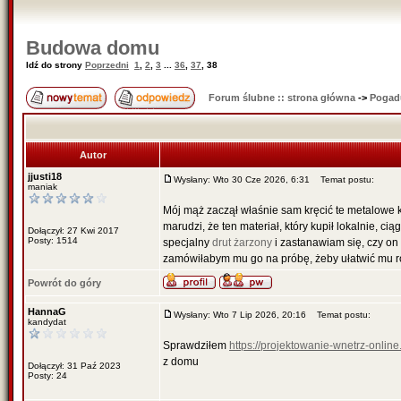
Budowa domu
Idź do strony
Poprzedni
1
,
2
,
3
...
36
,
37
,
38
Forum ślubne :: strona główna
->
Pogad
Autor
jjusti18
Wysłany: Wto 30 Cze 2026, 6:31
Temat postu:
maniak
Mój mąż zaczął właśnie sam kręcić te metalowe 
marudzi, że ten materiał, który kupił lokalnie, c
Dołączył: 27 Kwi 2017
Posty: 1514
specjalny
drut żarzony
i zastanawiam się, czy on 
zamówiłabym mu go na próbę, żeby ułatwić mu rob
Powrót do góry
HannaG
Wysłany: Wto 7 Lip 2026, 20:16
Temat postu:
kandydat
Sprawdziłem
https://projektowanie-wnetrz-online
z domu
Dołączył: 31 Paź 2023
Posty: 24