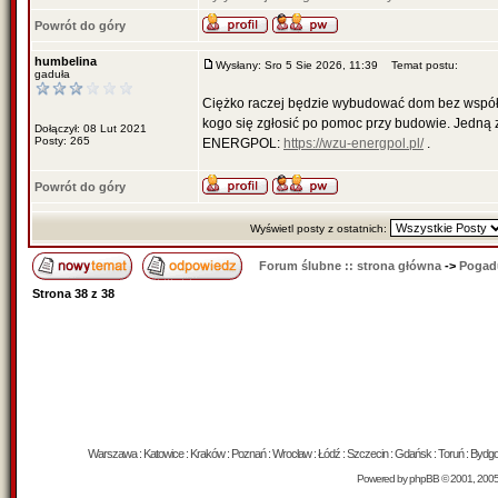
Powrót do góry
humbelina
Wysłany: Sro 5 Sie 2026, 11:39
Temat postu:
gaduła
Ciężko raczej będzie wybudować dom bez współpr
kogo się zgłosić po pomoc przy budowie. Jedną z 
Dołączył: 08 Lut 2021
Posty: 265
ENERGPOL:
https://wzu-energpol.pl/
.
Powrót do góry
Wyświetl posty z ostatnich:
Forum ślubne :: strona główna
->
Pogad
Strona
38
z
38
Warszawa : Katowice : Kraków : Poznań : Wrocław : Łódź : Szczecin : Gdańsk : Toruń : Bydgosz
Powered by
phpBB
© 2001, 200