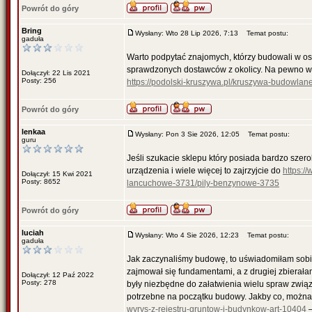
Powrót do góry
Bring
Wysłany: Wto 28 Lip 2026, 7:13
Temat postu:
gaduła
Warto podpytać znajomych, którzy budowali w osta
sprawdzonych dostawców z okolicy. Na pewno w 
Dołączył: 22 Lis 2021
Posty: 256
https://podolski-kruszywa.pl/kruszywa-budowlan
Powrót do góry
lenkaa
Wysłany: Pon 3 Sie 2026, 12:05
Temat postu:
guru
Jeśli szukacie sklepu który posiada bardzo szer
urządzenia i wiele więcej to zajrzyjcie do
https:/
Dołączył: 15 Kwi 2021
Posty: 8652
lancuchowe-3731/pily-benzynowe-3735
Powrót do góry
luciah
Wysłany: Wto 4 Sie 2026, 12:23
Temat postu:
gaduła
Jak zaczynaliśmy budowę, to uświadomiłam sobie,
zajmował się fundamentami, a z drugiej zbierała
Dołączył: 12 Paź 2022
Posty: 278
były niezbędne do załatwienia wielu spraw zwią
potrzebne na początku budowy. Jakby co, można 
wyrys-z-rejestru-gruntow-i-budynkow-art-10404
–