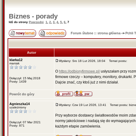
Biznes - porady
Idź do strony
Poprzedni
1
,
2
,
3
,
4
,
5
,
6
,
7
Forum ślubne :: strona główna
->
Pchli 
Autor
klarka12
Wysłany: Sro 18 Lut 2026, 18:04
Temat postu:
maniak
O
https://odbioryfirmowe.pl/
usłyszałam przy rozmo
firmowe rzeczy – komputery, monitory, drukarki.
Dołączył: 15 Maj 2018
Posty: 1439
Dajcie znać, czy ktoś już z nimi działał.
Powrót do góry
Agnieszka14
Wysłany: Czw 19 Lut 2026, 13:41
Temat postu: bizn
uzależniony
Przy wyborze dostawcy światłowodów moim zda
normy jakościowe i nadają się do wymagających 
Dołączył: 07 Mar 2021
Posty: 871
każdym etapie zamówienia.