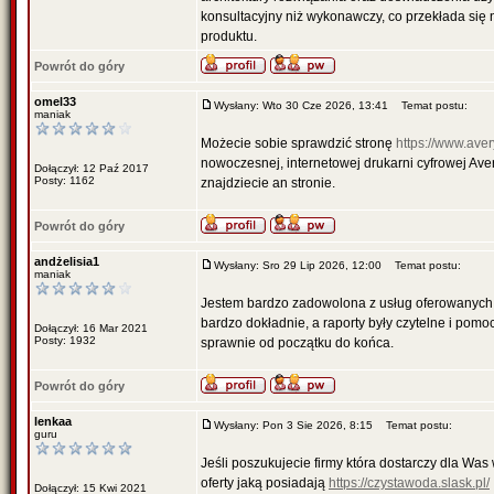
konsultacyjny niż wykonawczy, co przekłada się
produktu.
Powrót do góry
omel33
Wysłany: Wto 30 Cze 2026, 13:41
Temat postu:
maniak
Możecie sobie sprawdzić stronę
https://www.aver
nowoczesnej, internetowej drukarni cyfrowej Aver
Dołączył: 12 Paź 2017
Posty: 1162
znajdziecie an stronie.
Powrót do góry
andżelisia1
Wysłany: Sro 29 Lip 2026, 12:00
Temat postu:
maniak
Jestem bardzo zadowolona z usług oferowanych
bardzo dokładnie, a raporty były czytelne i pomo
Dołączył: 16 Mar 2021
Posty: 1932
sprawnie od początku do końca.
Powrót do góry
lenkaa
Wysłany: Pon 3 Sie 2026, 8:15
Temat postu:
guru
Jeśli poszukujecie firmy która dostarczy dla Wa
oferty jaką posiadają
https://czystawoda.slask.pl/
Dołączył: 15 Kwi 2021