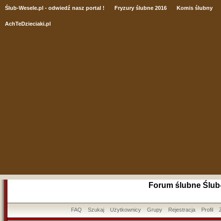
Ślub
-Wesele.pl - odwiedź nasz portal !
Fryzury ślubne 2016
Komis ślubny
AchTeDzieciaki.pl
Forum ślubne Ślub
FAQ
Szukaj
Użytkownicy
Grupy
Rejestracja
Profil