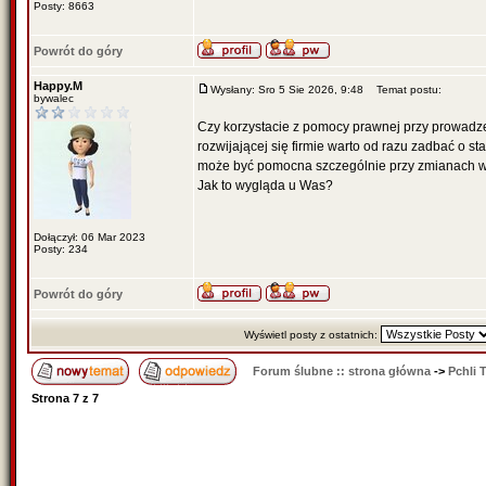
Posty: 8663
Powrót do góry
Happy.M
Wysłany: Sro 5 Sie 2026, 9:48
Temat postu:
bywalec
Czy korzystacie z pomocy prawnej przy prowadze
rozwijającej się firmie warto od razu zadbać o st
może być pomocna szczególnie przy zmianach w 
Jak to wygląda u Was?
Dołączył: 06 Mar 2023
Posty: 234
Powrót do góry
Wyświetl posty z ostatnich:
Forum ślubne :: strona główna
->
Pchli 
Strona
7
z
7