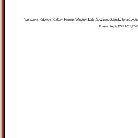
Warszawa : Katowice : Kraków : Poznań : Wrocław : Łódź : Szczecin : Gdańsk : Toruń : Bydgosz
Powered by
phpBB
© 2001, 200