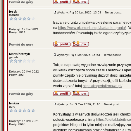
Powrót do góry
jezyk
Wysłany: Pią 20 Lut 2026, 13:03
Temat postu:
maniak
Badanie gruntu umożliwia określenie parametrów
na
https://www.ekomeritum.pl/badanie-gruntu/
. W
Dołączył: 12 Sie 2021
Posty: 1813
fundamentów. Pozwalają także ograniczyć ryzyko
Powrót do góry
MartaPietrzyk
Wysłany: Pią 6 Mar 2026, 15:53
Temat postu:
gaduła
Tak, to naprawdę wygodne rozwiązanie przy wymi
drukarek oszczędza sporo czasu i nerwów. Fajni
Dołączył: 25 Kwi 2022
Posty: 303
punkty często nie przyjmują dużych ilości sprzęt
doświadczenia innych. A przy okazji, jeśli ktoś 
warto zajrzeć tutaj
https://kopertafirmowa.pl/
Powrót do góry
lenkaa
Wysłany: Sro 3 Cze 2026, 11:10
Temat postu:
guru
Korzystając z własnych doświadczeń jeśli cho
polecić współpracę z firmą
https://digital.fabrity.c
Dołączył: 15 Kwi 2021
Posty: 8663
projektów. Nie jest to tylko miejsce realizujący za
architektury rozwiązania oraz doświadczenia uży