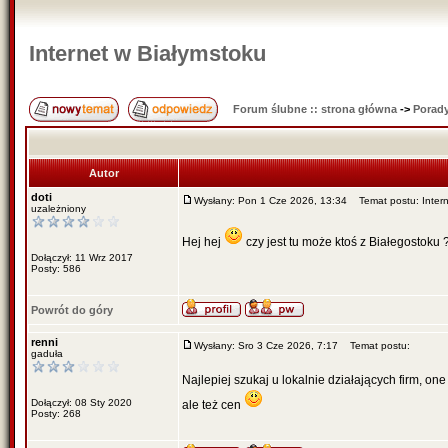
Internet w Białymstoku
Forum ślubne :: strona główna
->
Porady
Autor
doti
Wysłany: Pon 1 Cze 2026, 13:34
Temat postu: Intern
uzależniony
Hej hej
czy jest tu może ktoś z Białegostoku 
Dołączył: 11 Wrz 2017
Posty: 586
Powrót do góry
renni
Wysłany: Sro 3 Cze 2026, 7:17
Temat postu:
gaduła
Najlepiej szukaj u lokalnie działających firm, one
Dołączył: 08 Sty 2020
ale też cen
Posty: 268