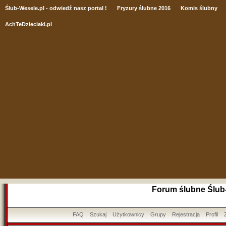
Ślub
-Wesele.pl - odwiedź nasz portal !
Fryzury ślubne 2016
Komis ślubny
AchTeDzieciaki.pl
Forum ślubne Ślub
FAQ
Szukaj
Użytkownicy
Grupy
Rejestracja
Profil