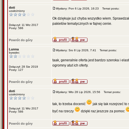
doti
Wysłany: Pon 6 Lip 2026, 16:23
Temat postu:
uzależniony
Ok dziękuje już chyba wszystko wiem. Sprawdzała
pakietów tematycznych w fajnej cenie.
Dołączył: 11 Wrz 2017
Posty: 586
Powrót do góry
Lunna
Wysłany: Sro 8 Lip 2026, 7:41
Temat postu:
bywalec
taak, generalnie oferta jest bardzo szeroka i el
ogromny atut ich oferty.
Dołączył: 28 Sie 2019
Posty: 127
Powrót do góry
doti
Wysłany: Wto 28 Lip 2026, 15:56
Temat postu:
uzależniony
tak, to trzeba docenić
jak się tak rozejrzeć to
Dołączył: 11 Wrz 2017
być na rzeczy
dzięki raz jeszcze za pomoc
Posty: 586
Powrót do góry