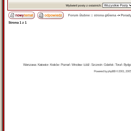
Wyświetl posty z ostatnich:
Forum ślubne :: strona główna
->
Porady
Strona
1
z
1
Warszawa : Katowice : Kraków : Poznań : Wrocław : Łódź : Szczecin : Gdańsk : Toruń : Bydgosz
Powered by
phpBB
© 2001, 200