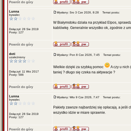
Powrót do góry
Lunna
Wysłany: Sro 3 Cze 2026, 8:28
Temat postu:
bywalec
W Białymstoku działa na przykład Elpos, sprawdz 
kablówkę. Generalnie wszystko ok, zgodnie z 
Dołączył: 28 Sie 2019
Posty: 127
Powrót do góry
doti
Wysłany: Pon 8 Cze 2026, 7:45
Temat postu:
uzależniony
Wielkie dzięki za szybką pomoc
A czy u nich 
Dołączył: 11 Wrz 2017
taniej ? długo się czeka na aktywacje ?
Posty: 586
Powrót do góry
Lunna
Wysłany: Wto 9 Cze 2026, 7:47
Temat postu:
bywalec
Pakiety zawsze najbardziej się opłacają. a jeśli 
wszystko idzie w miare sprawnie.
Dołączył: 28 Sie 2019
Posty: 127
Powrót do góry