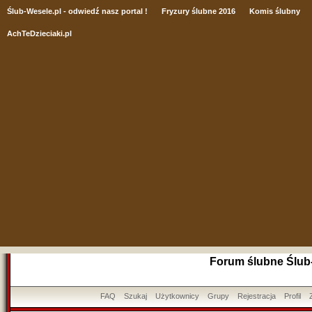
Ślub
-Wesele.pl - odwiedź nasz portal !
Fryzury ślubne 2016
Komis ślubny
AchTeDzieciaki.pl
Forum ślubne Ślub
FAQ
Szukaj
Użytkownicy
Grupy
Rejestracja
Profil