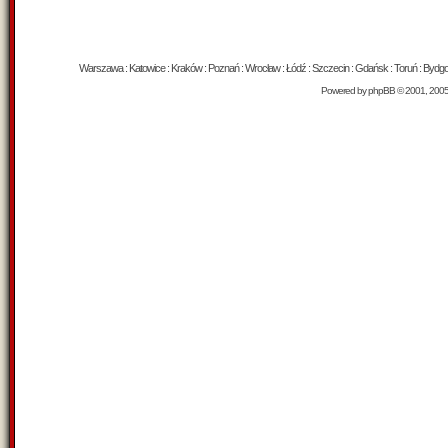
Warszawa : Katowice : Kraków : Poznań : Wrocław : Łódź : Szczecin : Gdańsk : Toruń : Bydgosz
Powered by
phpBB
© 2001, 200