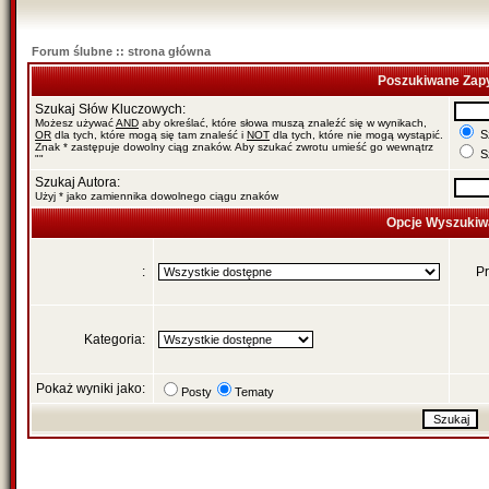
Forum ślubne :: strona główna
Poszukiwane Zapy
Szukaj Słów Kluczowych:
Możesz używać
AND
aby określać, które słowa muszą znaleźć się w wynikach,
Sz
OR
dla tych, które mogą się tam znaleść i
NOT
dla tych, które nie mogą wystąpić.
Znak * zastępuje dowolny ciąg znaków. Aby szukać zwrotu umieść go wewnątrz
Sz
""
Szukaj Autora:
Użyj * jako zamiennika dowolnego ciągu znaków
Opcje Wyszukiw
:
Pr
Kategoria:
Pokaż wyniki jako:
Posty
Tematy