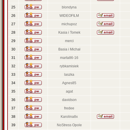
25
blondyna
26
WIDEOFILM
27
michupoz
28
Kasia i Tomek
29
merci
30
Basia i Michał
31
marta86-16
32
rybkamisiek
33
laszka
34
Agnes85
35
agat
36
davidson
37
fredee
38
Karolina8x
39
NoStress Opole