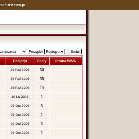
hTeDzieciaki.pl
Porządek
Dołączył
Posty
Strona WWW
30
26 Paź 2006
35
26 Paź 2006
14
26 Paź 2006
1
10 Lis 2006
3
06 Gru 2006
1
06 Gru 2006
3
06 Gru 2006
2
06 Gru 2006