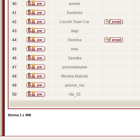
40
amelia
41
Ewelinka
42
Lincoln Town Car
43
dagi
44
Ewelina
45
ewa
46
Sasetka
47
przemekbialek
48
Monika Matusik
49
peonia_nia
50
rita_35
Strona
1
z
408