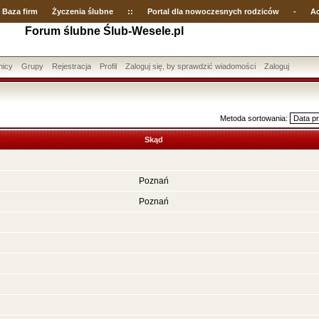
Baza firm
Życzenia ślubne
::
Portal dla nowoczesnych rodziców
-
Ac
Forum ślubne Ślub-Wesele.pl
nicy
Grupy
Rejestracja
Profil
Zaloguj się, by sprawdzić wiadomości
Zaloguj
Metoda sortowania:
Skąd
Poznań
Poznań