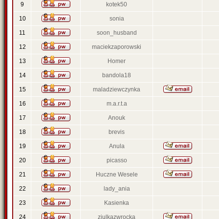
9
kotek50
10
sonia
11
soon_husband
12
maciekzaporowski
13
Homer
14
bandola18
15
maladziewczynka
16
m.a.r.t.a
17
Anouk
18
brevis
19
Anula
20
picasso
21
Huczne Wesele
22
lady_ania
23
Kasienka
24
ziulkazwrocka