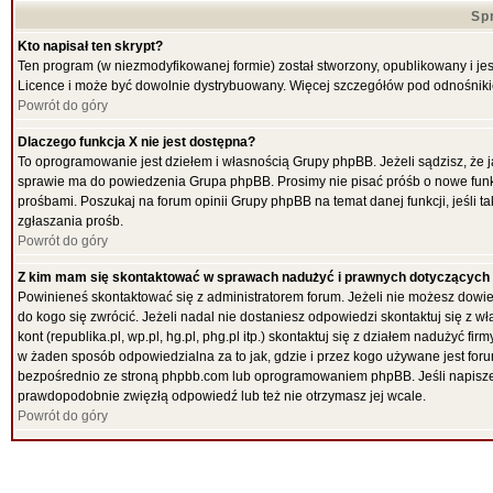
Sp
Kto napisał ten skrypt?
Ten program (w niezmodyfikowanej formie) został stworzony, opublikowany i je
Licence i może być dowolnie dystrybuowany. Więcej szczegółów pod odnośnik
Powrót do góry
Dlaczego funkcja X nie jest dostępna?
To oprogramowanie jest dziełem i własnością Grupy phpBB. Jeżeli sądzisz, że 
sprawie ma do powiedzenia Grupa phpBB. Prosimy nie pisać próśb o nowe funk
prośbami. Poszukaj na forum opinii Grupy phpBB na temat danej funkcji, jeśli
zgłaszania prośb.
Powrót do góry
Z kim mam się skontaktować w sprawach nadużyć i prawnych dotyczących
Powinieneś skontaktować się z administratorem forum. Jeżeli nie możesz dowied
do kogo się zwrócić. Jeżeli nadal nie dostaniesz odpowiedzi skontaktuj się z w
kont (republika.pl, wp.pl, hg.pl, phg.pl itp.) skontaktuj się z działem nadużyć 
w żaden sposób odpowiedzialna za to jak, gdzie i przez kogo używane jest f
bezpośrednio ze stroną phpbb.com lub oprogramowaniem phpBB. Jeśli napiszes
prawdopodobnie zwięzłą odpowiedź lub też nie otrzymasz jej wcale.
Powrót do góry