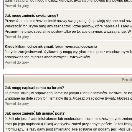
administratora i do niego możesz kierować pytania o jej powód (na pewno jest d
Powrót do góry
Jak mogę zmienić swoją rangę?
Przeważnie nie możesz zmienić nazwy swojej rangi (pojawiają się one pod nazw
Większość for używa rang aby zaznaczyć liczbę postów, które napisałeś, i aby 
Prosimy nie pisać specjalnie postów tylko po to, aby otrzymać wyższą rangę. W 
Powrót do góry
Kiedy klikam odnośnik email, forum wymaga logowania
Jedynie zarejestrowani użytkownicy mogą wysyłać email przez wbudowany w for
adresów na forum przez anonimowych użytkowników.
Powrót do góry
Prob
Jak mogę napisać temat na forum?
To proste, kliknij w odpowiedni temat na jedym z for lub tematów. Możliwe, że 
wypisane na dole stron for i tematów (lista
Możesz pisać nowe tematy, Możesz gł
Powrót do góry
Jak mogę zmienić lub usunąć post?
Jeżeli nie jesteś administratorem lub moderatorem forum możesz jedynie zmieni
czas po jego napisaniu) kliknij w przycisk
zmień
przy danym poście. Jeżeli ktoś 
informujący, ile razy dany post zmieniano. Nie zostanie on dodany jeśli ktoś ju