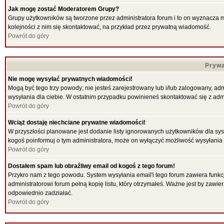
Jak mogę zostać Moderatorem Grupy?
Grupy użytkowników są tworzone przez administratora forum i to on wyznacza 
kolejności z nim się skontaktować, na przykład przez prywatną wiadomość.
Powrót do góry
Prywa
Nie mogę wysyłać prywatnych wiadomości!
Mogą być tego trzy powody; nie jesteś zarejestrowany lub i/lub zalogowany, ad
wysyłania dla ciebie. W ostatnim przypadku powinieneś skontaktować się z admi
Powrót do góry
Wciąż dostaję niechciane prywatne wiadomości!
W przyszłości planowane jest dodanie listy ignorowanych użytkowników dla sy
kogoś poinformuj o tym administratora, może on wyłączyć możliwość wysyłani
Powrót do góry
Dostałem spam lub obraźliwy email od kogoś z tego forum!
Przykro nam z tego powodu. System wysyłania email'i tego forum zawiera funkcje 
administratorowi forum pełną kopię listu, który otrzymałeś. Ważne jest by zawi
odpowiednio zadziałać.
Powrót do góry