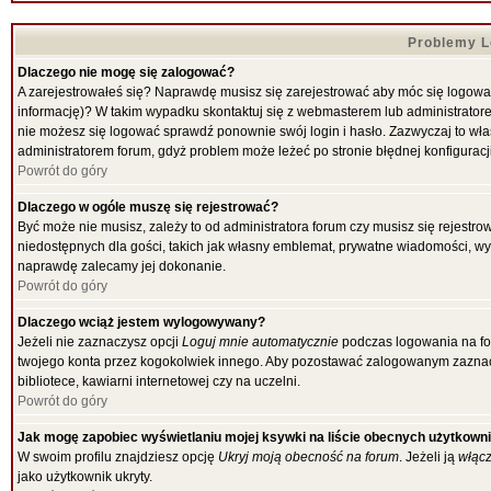
Problemy Lo
Dlaczego nie mogę się zalogować?
A zarejestrowałeś się? Naprawdę musisz się zarejestrować aby móc się logować
informację)? W takim wypadku skontaktuj się z webmasterem lub administratorem
nie możesz się logować sprawdź ponownie swój login i hasło. Zazwyczaj to właśni
administratorem forum, gdyż problem może leżeć po stronie błędnej konfiguracji
Powrót do góry
Dlaczego w ogóle muszę się rejestrować?
Być może nie musisz, zależy to od administratora forum czy musisz się rejestr
niedostępnych dla gości, takich jak własny emblemat, prywatne wiadomości, wysy
naprawdę zalecamy jej dokonanie.
Powrót do góry
Dlaczego wciąż jestem wylogowywany?
Jeżeli nie zaznaczysz opcji
Loguj mnie automatycznie
podczas logowania na f
twojego konta przez kogokolwiek innego. Aby pozostawać zalogowanym zaznacz 
bibliotece, kawiarni internetowej czy na uczelni.
Powrót do góry
Jak mogę zapobiec wyświetlaniu mojej ksywki na liście obecnych użytkown
W swoim profilu znajdziesz opcję
Ukryj moją obecność na forum
. Jeżeli ją
włąc
jako użytkownik ukryty.