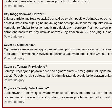
moderator może zdecydować o usunięciu ich lub całego postu.
Powrót do góry
Czy mogę dodawać Obrazki?
Jak najbardziej możesz wstawiać obrazki do swoich postów. Jednakże obecnie 
obrazki, które znajdują się na innym, ogólnodostępnym serwerze, np. http://ww
komputerze (chyba że jest on publicznie dostępnym serwerem) ani obrazków p
chronione hasłem itp. Aby wstawić obrazek użyj znacznika BBCode [img] lub od
Powrót do góry
Czym są Ogłoszenia?
Ogłoszenia często zawierają istotne informacje i powinieneś czytać je gdy tylko
napisane. To czy możesz wysyłać ogłoszenia zależy od tego, jakich wymaga to 
Powrót do góry
Czym są Tematy Przyklejone?
Tematy Przyklejone pojawiają się pod ogłoszeniami w przeglądzie for i tylko na
czytać. Podobnie jak z ogłoszeniami, administrator decyduje jakie uprawnieni
Powrót do góry
Czym są Tematy Zablokowane?
Zablokowane Tematy są ustawiane w ten sposób przez moderatora lub administr
jest automatycznie kończona. Powodów dla zamknięcia tematu może być bardz
Powrót do góry