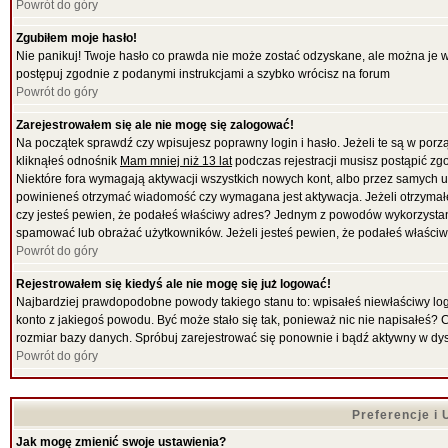
Powrót do góry
Zgubiłem moje hasło!
Nie panikuj! Twoje hasło co prawda nie może zostać odzyskane, ale można je wyc
postępuj zgodnie z podanymi instrukcjami a szybko wrócisz na forum
Powrót do góry
Zarejestrowałem się ale nie mogę się zalogować!
Na początek sprawdź czy wpisujesz poprawny login i hasło. Jeżeli te są w por
kliknąłeś odnośnik
Mam mniej niż 13 lat
podczas rejestracji musisz postąpić zgo
Niektóre fora wymagają aktywacji wszystkich nowych kont, albo przez samych uż
powinieneś otrzymać wiadomość czy wymagana jest aktywacja. Jeżeli otrzymałeś 
czy jesteś pewien, że podałeś właściwy adres? Jednym z powodów wykorzystani
spamować lub obrażać użytkowników. Jeżeli jesteś pewien, że podałeś właściwy
Powrót do góry
Rejestrowałem się kiedyś ale nie mogę się już logować!
Najbardziej prawdopodobne powody takiego stanu to: wpisałeś niewłaściwy login i
konto z jakiegoś powodu. Być może stało się tak, ponieważ nic nie napisałeś? 
rozmiar bazy danych. Spróbuj zarejestrować się ponownie i bądź aktywny w dy
Powrót do góry
Preferencje i
Jak mogę zmienić swoje ustawienia?