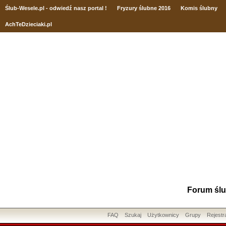
Ślub
-Wesele.pl - odwiedź nasz portal !
Fryzury ślubne 2016
Komis ślubny
AchTeDzieciaki.pl
Forum ślu
FAQ
Szukaj
Użytkownicy
Grupy
Rejestr