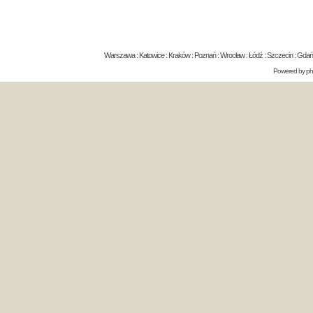
Warszawa : Katowice : Kraków : Poznań : Wrocław : Łódź : Szczecin : Gdańsk 
Powered by
p