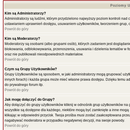
Poziomy U
Kim są Administratorzy?
Administratorzy są ludźmi, którym przydzielono najwyższy poziom kontroli nad 
ustawianiem uprawnień dostępu, usuwaniem użytkowników, tworzeniem grup, ok
Powrót do góry
Kim są Moderatorzy?
Moderatorzy są osobami (albo grupami osób), których zadaniem jest doglądani
blokowania, odblokowywania, przenoszenia, usuwania i dzielenia tematów w for
oraz nie publikowali nieodpowiednich materiałow.
Powrót do góry
Czym są Grupy Użytkowników?
Grupy Użytkowników są sposobem, w jaki administratorzy mogą grupować użytk
innych forach) i każda grupa może mieć własne prawa dostępu. Dzięku temu ad
do prywatnego forum itp.
Powrót do góry
Jak mogę dołączyć do Grupy?
Aby dołączyć do grupy użytkowników kliknij w odnośnik grup użytkowników na g
wszystkie są dostępne dla każdego, niektóre mogą być zamknięte a inne mogą 
klikając w odpowiedni przycisk. Twoja prośba musi zostać zaakceptowana przez
nagabywać moderatora w przypadku negatywnej decyzji, ma swoje powody.
Powrót do góry