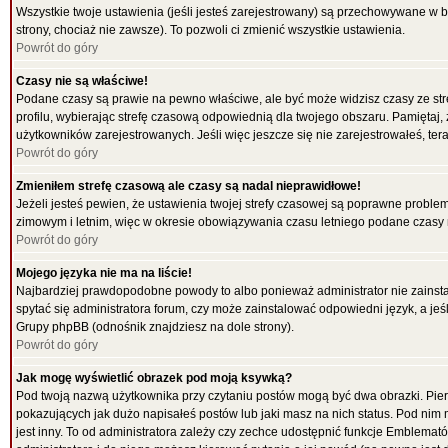
Wszystkie twoje ustawienia (jeśli jesteś zarejestrowany) są przechowywane w b
strony, chociaż nie zawsze). To pozwoli ci zmienić wszystkie ustawienia.
Powrót do góry
Czasy nie są właściwe!
Podane czasy są prawie na pewno właściwe, ale być może widzisz czasy ze strefy
profilu, wybierając strefę czasową odpowiednią dla twojego obszaru. Pamiętaj,
użytkowników zarejestrowanych. Jeśli więc jeszcze się nie zarejestrowałeś, tera
Powrót do góry
Zmieniłem strefę czasową ale czasy są nadal nieprawidłowe!
Jeżeli jesteś pewien, że ustawienia twojej strefy czasowej są poprawne probl
zimowym i letnim, więc w okresie obowiązywania czasu letniego podane czasy 
Powrót do góry
Mojego języka nie ma na liście!
Najbardziej prawdopodobne powody to albo ponieważ administrator nie zainstal
spytać się administratora forum, czy może zainstalować odpowiedni język, a jeśl
Grupy phpBB (odnośnik znajdziesz na dole strony).
Powrót do góry
Jak mogę wyświetlić obrazek pod moją ksywką?
Pod twoją nazwą użytkownika przy czytaniu postów mogą być dwa obrazki. Pier
pokazujących jak dużo napisałeś postów lub jaki masz na nich status. Pod ni
jest inny. To od administratora zależy czy zechce udostępnić funkcje Emblematów 