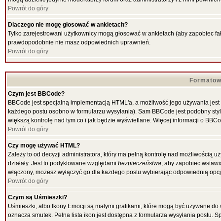
Powrót do góry
Dlaczego nie mogę głosować w ankietach?
Tylko zarejestrowani użytkownicy mogą głosować w ankietach (aby zapobiec fał
prawdopodobnie nie masz odpowiednich uprawnień.
Powrót do góry
Formatow
Czym jest BBCode?
BBCode jest specjalną implementacją HTML'a, a możliwość jego używania jest
każdego postu osobno w formularzu wysyłania). Sam BBCode jest podobny stylow
większą kontrolę nad tym co i jak będzie wyświetlane. Więcej informacji o BBC
Powrót do góry
Czy mogę używać HTML?
Zależy to od decyzji administratora, który ma pełną kontrolę nad możliwością
działały. Jest to podyktowane względami
bezpieczeństwa
, aby zapobiec wstawia
włączony, możesz wyłączyć go dla każdego postu wybierając odpowiednią opcję
Powrót do góry
Czym są Uśmieszki?
Uśmieszki, albo Ikony Emocji są małymi grafikami, które mogą być używane do w
oznacza smutek. Pełna lista ikon jest dostępna z formularza wysyłania postu.