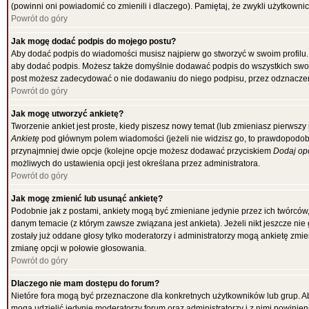
(powinni oni powiadomić co zmienili i dlaczego). Pamiętaj, że zwykli użytkowni
Powrót do góry
Jak mogę dodać podpis do mojego postu?
Aby dodać podpis do wiadomości musisz najpierw go stworzyć w swoim profilu.
aby dodać podpis. Możesz także domyślnie dodawać podpis do wszystkich swo
post możesz zadecydować o nie dodawaniu do niego podpisu, przez odznaczen
Powrót do góry
Jak mogę utworzyć ankietę?
Tworzenie ankiet jest proste, kiedy piszesz nowy temat (lub zmieniasz pierwsz
Ankietę
pod głównym polem wiadomości (jeżeli nie widzisz go, to prawdopodobni
przynajmniej dwie opcje (kolejne opcje możesz dodawać przyciskiem
Dodaj op
możliwych do ustawienia opcji jest określana przez administratora.
Powrót do góry
Jak mogę zmienić lub usunąć ankietę?
Podobnie jak z postami, ankiety mogą być zmieniane jedynie przez ich twórców
danym temacie (z którym zawsze związana jest ankieta). Jeżeli nikt jeszcze nie
zostały już oddane głosy tylko moderatorzy i administratorzy mogą ankietę zmi
zmianę opcji w połowie głosowania.
Powrót do góry
Dlaczego nie mam dostępu do forum?
Nietóre fora mogą być przeznaczone dla konkretnych użytkowników lub grup. Aby
mogą udzielić jedynie moderatorzy forum oraz administratorzy i z nimi powinie