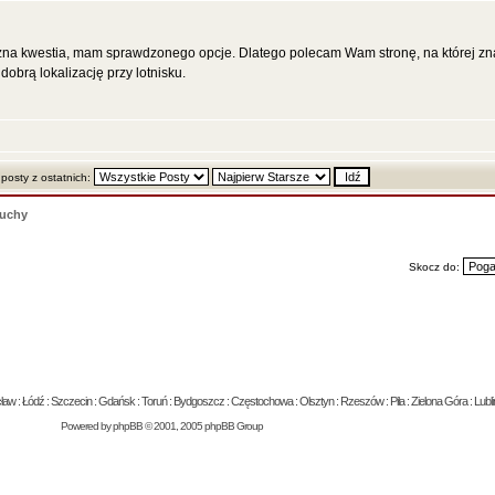
żna kwestia, mam sprawdzonego opcje. Dlatego polecam Wam stronę, na której znaj
dobrą lokalizację przy lotnisku.
 posty z ostatnich:
uchy
Skocz do:
 : Łódź : Szczecin : Gdańsk : Toruń : Bydgoszcz : Częstochowa : Olsztyn : Rzeszów : Piła : Zielona Góra : Lublin
Powered by
phpBB
© 2001, 2005 phpBB Group