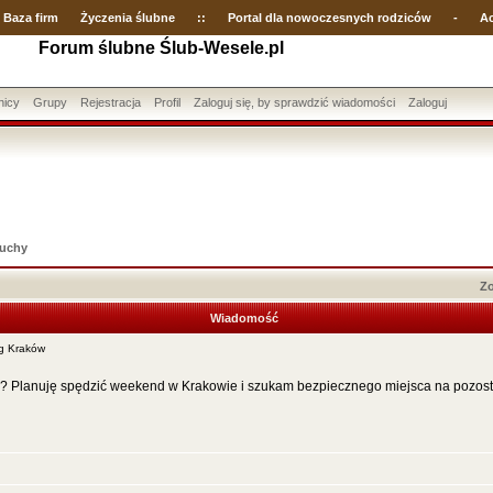
Baza firm
Życzenia ślubne
::
Portal dla nowoczesnych rodziców
-
Ac
Forum ślubne Ślub-Wesele.pl
nicy
Grupy
Rejestracja
Profil
Zaloguj się, by sprawdzić wiadomości
Zaloguj
uchy
Zo
Wiadomość
g Kraków
e? Planuję spędzić weekend w Krakowie i szukam bezpiecznego miejsca na pozost