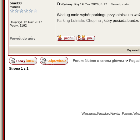
omel33
Wysłany: Pią 19 Cze 2026, 8:17
Temat postu:
maniak
Według mnie wybór parkingu przy lotnisku to wa
Parking Lotnisko Chopina
, który posiada bardzo 
Dołączył: 12 Paź 2017
Posty: 1162
Powrót do góry
Wyświetl
Forum ślubne :: strona główna
->
Pogad
Strona
1
z
1
Warszawa : Katowice : Kraków : Poznań : Wrocław