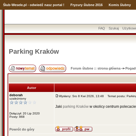
Ślub
-Wesele.pl - odwiedź nasz portal !
Fryzury ślubne 2016
Komis ślubny
FAQ
Szukaj
Użytkow
Parking Kraków
Forum ślubne :: strona główna
->
Pogad
Autor
deborah
Wysłany: Sro 8 Kwi 2026, 13:48
Temat postu: Parkin
uzależniony
Jaki
parking Kraków
w okolicy centrum polecaci
Dołączył: 20 Lip 2020
Posty: 868
Powrót do góry