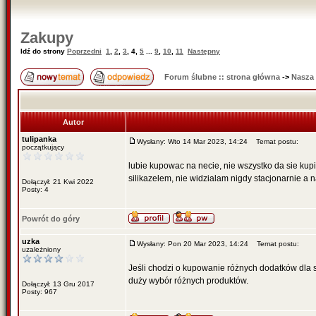
Zakupy
Idź do strony
Poprzedni
1
,
2
,
3
,
4
,
5
...
9
,
10
,
11
Następny
Forum ślubne :: strona główna
->
Nasza
Autor
tulipanka
Wysłany: Wto 14 Mar 2023, 14:24
Temat postu:
początkujący
lubie kupowac na necie, nie wszystko da sie kupi
silikazelem, nie widzialam nigdy stacjonarnie a
Dołączył: 21 Kwi 2022
Posty: 4
Powrót do góry
uzka
Wysłany: Pon 20 Mar 2023, 14:24
Temat postu:
uzależniony
Jeśli chodzi o kupowanie różnych dodatków dla s
duży wybór różnych produktów.
Dołączył: 13 Gru 2017
Posty: 967