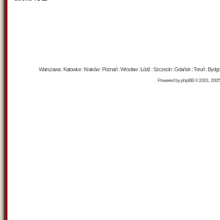
Warszawa : Katowice : Kraków : Poznań : Wrocław : Łódź : Szczecin : Gdańsk : Toruń : Bydgosz
Powered by
phpBB
© 2001, 200