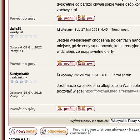
dyskretnie co bardzo chwali sobie wiele osób kor
zachwyceni.
Powrót do góry
dalia15
Wysłany: Sob 27 Maj 2023, 6:45
Temat postu:
kandydat
Jestem wielbicielem chodzenia po centrach han
miejsce, gdzie ceny są naprawdę konkurencyjne,
Dołączył: 08 Gru 2022
Posty: 64
widziałem, że mają świetne oferty.
Powrót do góry
Sardynka90
Wysłany: Nie 28 Maj 2023, 14:42
Temat postu:
uzależniony
Jeśli macie swój sklep na allegro, to ja Wam po
poczytać więcej
https://pryzmat.media/reklamy-al
Dołączył: 15 Gru 2018
Posty: 692
Powrót do góry
Wyświetl posty z ostatnich:
Forum ślubne :: strona główna
->
Nasza
codzienność
Strona
4
z
11