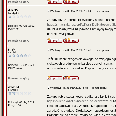
Powrót do góry
dalia15
Wysłany: Czw 30 Mar 2023, 16:34
Temat postu:
kandydat
Zakupy przez internet to wygodny sposób na zna
https://smaczajama.pl/pl/p/Kosz-Delikatesowy-S
Dołączył: 08 Gru 2022
Posty: 64
delikatesowe, które na pewno zachwycą Twoją rodz
bardziej wyjątkowe.
Powrót do góry
jezyk
Wysłany: Czw 30 Mar 2023, 18:43
Temat postu:
maniak
Jeśli szukacie czegoś ciekawego do swojego ogro
ciekawych produktów w bardzo dobrych cenach. 
Dołączył: 12 Sie 2021
Posty: 1813
odpowiedniego dla siebie. Dajcie znać, czy coś
Powrót do góry
anianita
Wysłany: Pią 31 Mar 2023, 5:58
Temat postu:
bywalec
Zakupy robię stosunkowo rzadko, ale jak już co
https://sklepekozet.pl/bakterie-do-oczyszczalni
za
Dołączył: 02 Sty 2018
Posty: 180
i jestem zadowolona z zakupu. Mając problem 
zaradzić i się udało. Dodatkowym aspektem jest t
Bakterie nie są drogie i wydajne, więc jak też m