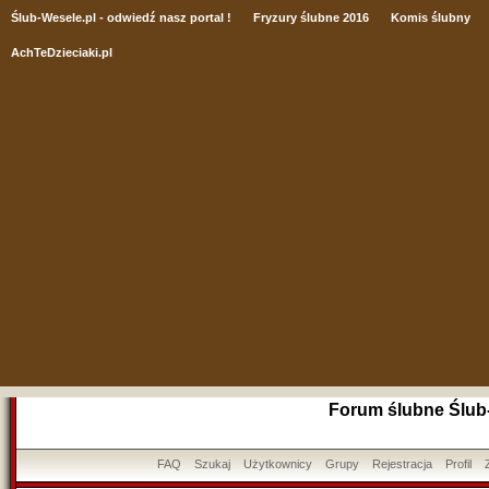
Ślub
-Wesele.pl - odwiedź nasz portal !
Fryzury ślubne 2016
Komis ślubny
AchTeDzieciaki.pl
Forum ślubne Ślub
FAQ
Szukaj
Użytkownicy
Grupy
Rejestracja
Profil