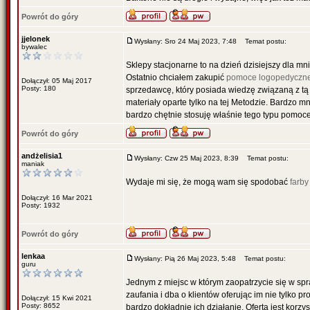
Powrót do góry
jjelonek
Wysłany: Sro 24 Maj 2023, 7:48
Temat postu:
bywalec
Sklepy stacjonarne to na dzień dzisiejszy dla mn
Ostatnio chciałem zakupić
pomoce logopedyczn
Dołączył: 05 Maj 2017
Posty: 180
sprzedawcę, który posiada wiedzę związaną z tą 
materiały oparte tylko na tej Metodzie. Bardzo m
bardzo chętnie stosuję właśnie tego typu pomoc
Powrót do góry
andżelisia1
Wysłany: Czw 25 Maj 2023, 8:39
Temat postu:
maniak
Wydaje mi się, że mogą wam się spodobać
farby
Dołączył: 16 Mar 2021
Posty: 1932
Powrót do góry
lenkaa
Wysłany: Pią 26 Maj 2023, 5:48
Temat postu:
guru
Jednym z miejsc w którym zaopatrzycie się w sp
zaufania i dba o klientów oferując im nie tylko
Dołączył: 15 Kwi 2021
Posty: 8652
bardzo dokładnie ich działanie. Oferta jest kor