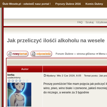
Ślub
-Wesele.pl - odwiedź nasz portal !
Fryzury ślubne 2016
Komis ślubny
FAQ
Szukaj
Użytkow
Jak przeliczyć ilośći alkoholu na wesele
Forum ślubne :: strona główna
->
Menu 
Autor
berka
Wysłany: Wto 2 Cze 2026, 8:05
Temat postu: Jak przel
uzależniony
Proszę pomóżcie! Nie mam pojęcia jak policzyć i
wino, piwo, wino białe i czerwone, jakieś mocni
do niczego, a wesele za 3 tygodnie