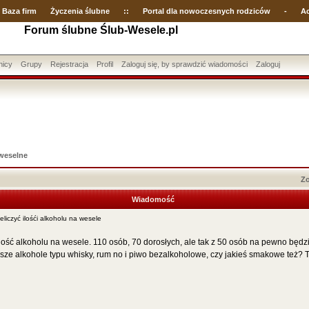
Baza firm
Życzenia ślubne
::
Portal dla nowoczesnych rodziców
-
Ac
Forum ślubne Ślub-Wesele.pl
nicy
Grupy
Rejestracja
Profil
Zaloguj się, by sprawdzić wiadomości
Zaloguj
weselne
Zo
Wiadomość
iczyć ilośći alkoholu na wesele
lość alkoholu na wesele. 110 osób, 70 dorosłych, ale tak z 50 osób na pewno będzi
ejsze alkohole typu whisky, rum no i piwo bezalkoholowe, czy jakieś smakowe też? 