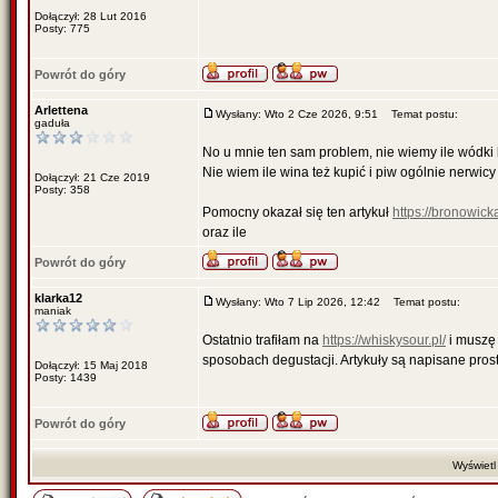
Dołączył: 28 Lut 2016
Posty: 775
Powrót do góry
Arlettena
Wysłany: Wto 2 Cze 2026, 9:51
Temat postu:
gaduła
No u mnie ten sam problem, nie wiemy ile wódki
Nie wiem ile wina też kupić i piw ogólnie nerwic
Dołączył: 21 Cze 2019
Posty: 358
Pomocny okazał się ten artykuł
https://bronowick
oraz ile
Powrót do góry
klarka12
Wysłany: Wto 7 Lip 2026, 12:42
Temat postu:
maniak
Ostatnio trafiłam na
https://whiskysour.pl/
i muszę 
sposobach degustacji. Artykuły są napisane pro
Dołączył: 15 Maj 2018
Posty: 1439
Powrót do góry
Wyświetl