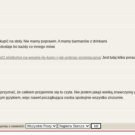
 kupić na stoły. Nie mamy poprawin. A mamy barmanów z drinkami.
y dostaje bo każdy co innego mówi.
a42.pl/alkohol-na-wesele-ile-kupic-i-jak-uniknac-przeplacania/
Jest tutaj kilka pora
przyznać, że całkiem przyjemnie się to czyta. Nie jestem jakąś wielką znawczynią w
stym językiem, więc nawet początkująca osoba spokojnie wszystko zrozumie.
 posty z ostatnich: