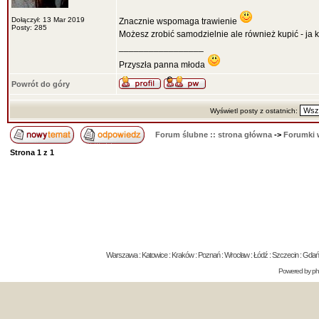
Dołączył: 13 Mar 2019
Znacznie wspomaga trawienie
Posty: 285
Możesz zrobić samodzielnie ale również kupić - ja 
_________________
Przyszła panna młoda
Powrót do góry
Wyświetl posty z ostatnich:
Forum ślubne :: strona główna
->
Forumki 
Strona
1
z
1
Warszawa : Katowice : Kraków : Poznań : Wrocław : Łódź : Szczecin : Gdańsk 
Powered by
p