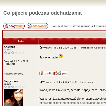
Co pijecie podczas odchudzania
Forum ślubne :: strona główna
->
Forumki 
Autor
Arlettena
Wysłany: Pią 3 Lip 2026, 11:35
Temat postu: Co pijecie
gaduła
Jak w temacie
Dołączył: 21 Cze 2019
Posty: 358
Powrót do góry
Papryczkaa
Wysłany: Pią 3 Lip 2026, 13:59
Temat postu:
gaduła
Woda, kawa z mlekiem, herbata, napoje zero - czas
Warto jest też zainteresować się tematem żywych 
https://super-racjonalni.pl/kolekcja/ocet/ocet-jablko