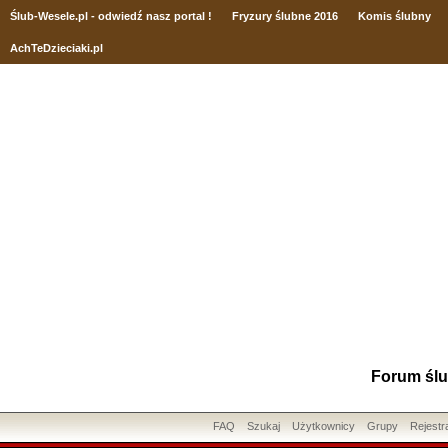
Ślub
-Wesele.pl - odwiedź nasz portal !
Fryzury ślubne 2016
Komis ślubny
AchTeDzieciaki.pl
Forum ślu
FAQ
Szukaj
Użytkownicy
Grupy
Rejestr