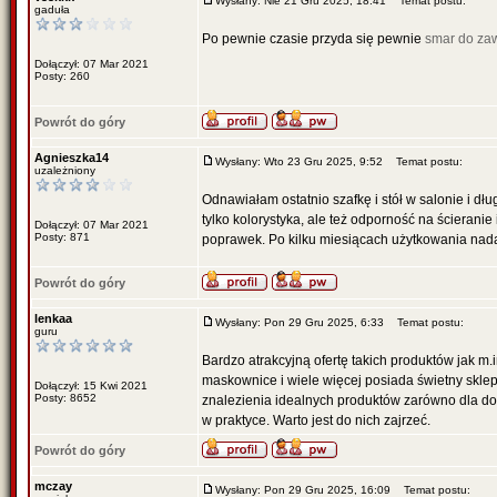
Wysłany: Nie 21 Gru 2025, 18:41
Temat postu:
gaduła
Po pewnie czasie przyda się pewnie
smar do za
Dołączył: 07 Mar 2021
Posty: 260
Powrót do góry
Agnieszka14
Wysłany: Wto 23 Gru 2025, 9:52
Temat postu:
uzależniony
Odnawiałam ostatnio szafkę i stół w salonie i d
tylko kolorystyka, ale też odporność na ścierani
Dołączył: 07 Mar 2021
Posty: 871
poprawek. Po kilku miesiącach użytkowania nad
Powrót do góry
lenkaa
Wysłany: Pon 29 Gru 2025, 6:33
Temat postu:
guru
Bardzo atrakcyjną ofertę takich produktów jak m.in
maskownice i wiele więcej posiada świetny skle
Dołączył: 15 Kwi 2021
Posty: 8652
znalezienia idealnych produktów zarówno dla do
w praktyce. Warto jest do nich zajrzeć.
Powrót do góry
mczay
Wysłany: Pon 29 Gru 2025, 16:09
Temat postu: