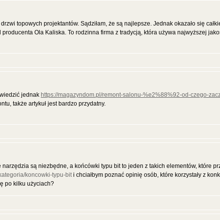
drzwi topowych projektantów. Sądziłam, że są najlepsze. Jednak okazało się całk
 producenta Ola Kaliska. To rodzinna firma z tradycją, która używa najwyższej jako
dwiedzić jednak
https://magazyndom.pl/remont-salonu-%e2%88%92-od-czego-zacz
, także artykuł jest bardzo przydatny.
narzędzia są niezbędne, a końcówki typu bit to jeden z takich elementów, które p
kategoria/koncowki-typu-bit
i chciałbym poznać opinię osób, które korzystały z ko
ię po kilku użyciach?