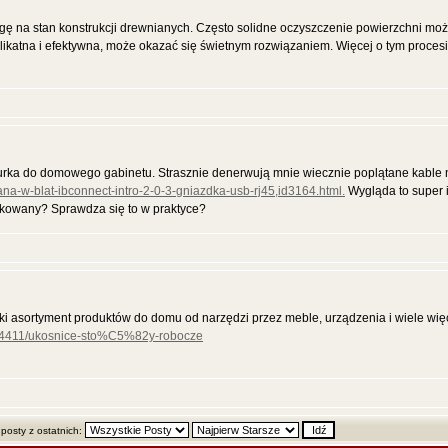
 na stan konstrukcji drewnianych. Często solidne oczyszczenie powierzchni może
likatna i efektywna, może okazać się świetnym rozwiązaniem. Więcej o tym procesie
ka do domowego gabinetu. Strasznie denerwują mnie wiecznie poplątane kable n
wana-w-blat-ibconnect-intro-2-0-3-gniazdka-usb-rj45,id3164.html.
Wygląda to super i
likowany? Sprawdza się to w praktyce?
oki asortyment produktów do domu od narzędzi przez meble, urządzenia i wiele więc
ily-4411/ukosnice-sto%C5%82y-robocze
 posty z ostatnich: