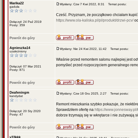
Marika22
Wysłany: Czw 7 Kwi 2022, 8:31
Temat postu:
gaduła
Cześć. Przyznam, że początkowo chciałam kupić 
https://www.ola-kaliska.pl/pl/produkt/drzwi-pcv/
od
Dołączył: 24 Paź 2019
Posty: 359
Powrót do góry
Agnieszka14
Wysłany: Nie 24 Kwi 2022, 11:42
Temat postu:
uzależniony
Właśnie przed remontem salonu najlepiej jest o
pomyśleć przed rozpoczęciem generalnego remontu
Dołączył: 07 Mar 2021
Posty: 871
Powrót do góry
Deafeningm
Wysłany: Czw 18 Gru 2025, 2:27
Temat postu:
kandydat
Remont mieszkania szybko pokazuje, że niektóre 
Sprawdziłem ofertę na
https://www.jonnesway.pl/
Dołączył: 20 Sty 2020
Posty: 47
dobrze trzymają się w wkrętarce i nie zużywają s
Powrót do góry
v33kkk