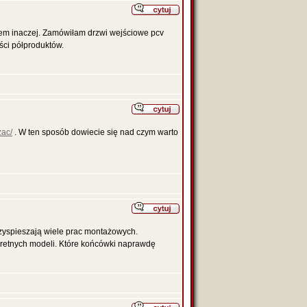
iem inaczej. Zamówiłam drzwi wejściowe pcv
ści półproduktów.
ac/
. W ten sposób dowiecie się nad czym warto
rzyspieszają wiele prac montażowych.
nkretnych modeli. Które końcówki naprawdę