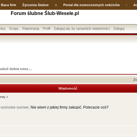
Baza firm
Życzenia ślubne
::
Portal dla nowoczesnych rodziców
-
Ac
Forum ślubne Ślub-Wesele.pl
nicy
Grupy
Rejestracja
Profil
Zaloguj się, by sprawdzić wiadomości
Zaloguj
udzić dobra rzecz…
Zo
Wiadomość
ty ;/
i sosnowe surowe
. Nie wiem z jakiej firmy zakupić. Polecacie coś?