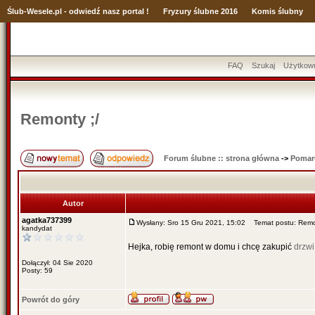
Ślub
-Wesele.pl - odwiedź nasz portal !
Fryzury ślubne 2016
Komis ślubny
FAQ
Szukaj
Użytkow
Remonty ;/
Forum ślubne :: strona główna
->
Pomar
Autor
agatka737399
Wysłany: Sro 15 Gru 2021, 15:02
Temat postu: Remon
kandydat
Hejka, robię remont w domu i chcę zakupić
drzw
Dołączył: 04 Sie 2020
Posty: 59
Powrót do góry