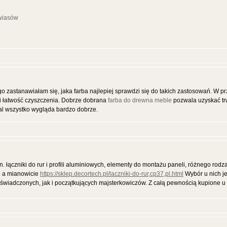
wiasów
ługo zastanawiałam się, jaka farba najlepiej sprawdzi się do takich zastosowań. W
e i łatwość czyszczenia. Dobrze dobrana
farba do drewna meble
pozwala uzyskać tr
al wszystko wygląda bardzo dobrze.
. łączniki do rur i profili aluminiowych, elementy do montażu paneli, różnego rodzaj
p a mianowicie
https://sklep.decortech.pl/laczniki-do-rur,cp37,pl.html
Wybór u nich j
świadczonych, jak i początkujących majsterkowiczów. Z całą pewnością kupione u