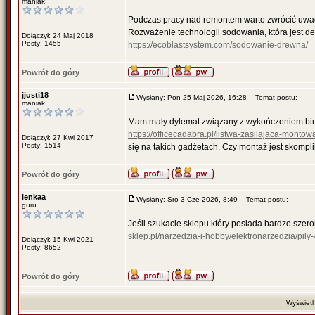
maniak
Podczas pracy nad remontem warto zwrócić uwagę
Rozważenie technologii sodowania, która jest de
Dołączył: 24 Maj 2018
Posty: 1455
https://ecoblastsystem.com/sodowanie-drewna/
Powrót do góry
jjusti18
Wysłany: Pon 25 Maj 2026, 16:28
Temat postu:
maniak
Mam mały dylemat związany z wykończeniem biur
https://officecadabra.pl/listwa-zasilajaca-monto
Dołączył: 27 Kwi 2017
Posty: 1514
się na takich gadżetach. Czy montaż jest skomp
Powrót do góry
lenkaa
Wysłany: Sro 3 Cze 2026, 8:49
Temat postu:
guru
Jeśli szukacie sklepu który posiada bardzo szer
sklep.pl/narzedzia-i-hobby/elektronarzedzia/p
Dołączył: 15 Kwi 2021
Posty: 8652
Powrót do góry
Wyświetl