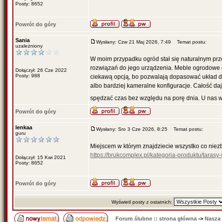
Posty: 8652
Powrót do góry
Sania
Wysłany: Czw 21 Maj 2026, 7:49
Temat postu:
uzależniony
W moim przypadku ogród stał się naturalnym prz
rozwiązań do jego urządzenia. Meble ogrodowe 
Dołączył: 26 Cze 2022
Posty: 988
ciekawą opcją, bo pozwalają dopasować układ d
albo bardziej kameralne konfiguracje. Całość da
spędzać czas bez względu na porę dnia. U nas
Powrót do góry
lenkaa
Wysłany: Sro 3 Cze 2026, 8:25
Temat postu:
guru
Miejscem w którym znajdziecie wszystko co nie
https://brukcomplex.pl/kategoria-produktu/taras
Dołączył: 15 Kwi 2021
Posty: 8652
Powrót do góry
Wyświetl posty z ostatnich:
Forum ślubne :: strona główna
->
Nasza