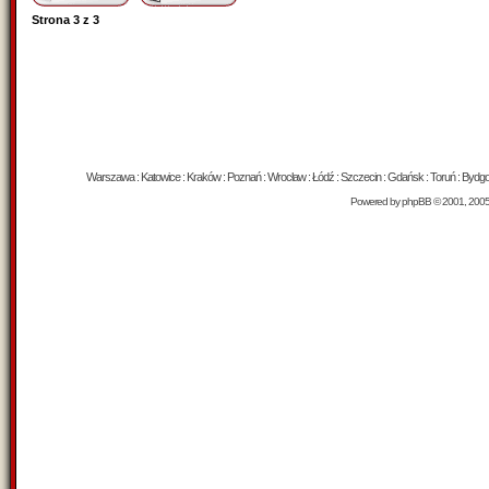
Strona
3
z
3
Warszawa : Katowice : Kraków : Poznań : Wrocław : Łódź : Szczecin : Gdańsk : Toruń : Bydgosz
Powered by
phpBB
© 2001, 200