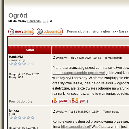
Ogród
Idź do strony
Poprzedni
1
,
2
,
3
Forum ślubne :: strona główna
->
Nasza
Autor
HaniaMM
Wysłany: Pon 27 Maj 2024, 19:44
Temat postu:
uzależniony
Planujesz aranżację przestrzeni na świeżym po
produktu/ogrod/meble-ogrodowe/
gdzie znajdzie
Dołączył: 27 Cze 2022
Posty: 602
w każdy styl i potrzeby. W ofercie znajdują się 
oraz stylowe leżaki, idealne do relaksu w ogrodzi
estetyczne, ale także trwałe i odporne na warun
raz na kilka sezonów, a nie je wymieniać co roku.
Powrót do góry
lenkaa
Wysłany: Pią 31 Maj 2024, 11:54
Temat postu:
guru
Kompleksowe usługi od projektowania przez sprz
firma
https://goodbruk.pl/
Współpraca z nimi jest 
Dołączył: 15 Kwi 2021