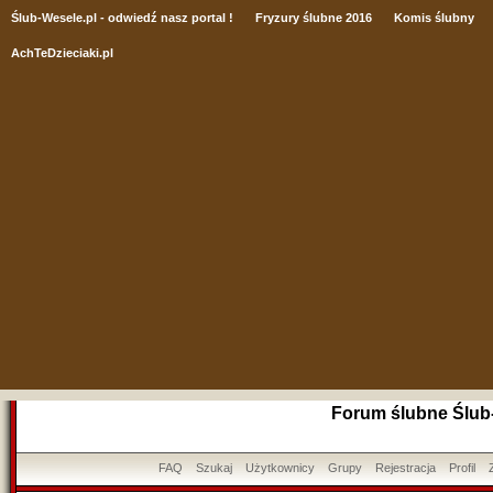
Ślub
-Wesele.pl - odwiedź nasz portal !
Fryzury ślubne 2016
Komis ślubny
AchTeDzieciaki.pl
Forum ślubne Ślub
FAQ
Szukaj
Użytkownicy
Grupy
Rejestracja
Profil