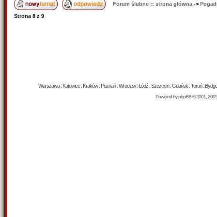
Forum ślubne :: strona główna
->
Pogad
Strona
8
z
9
Warszawa : Katowice : Kraków : Poznań : Wrocław : Łódź : Szczecin : Gdańsk : Toruń : Bydgosz
Powered by
phpBB
© 2001, 200