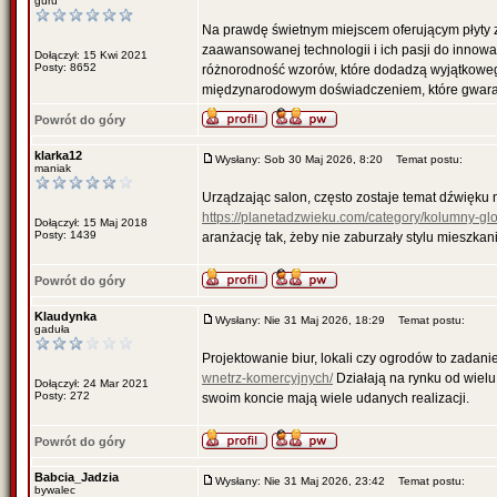
guru
Na prawdę świetnym miejscem oferującym płyty 
zaawansowanej technologii i ich pasji do inno
Dołączył: 15 Kwi 2021
Posty: 8652
różnorodność wzorów, które dodadzą wyjątkowego
międzynarodowym doświadczeniem, które gwarantu
Powrót do góry
klarka12
Wysłany: Sob 30 Maj 2026, 8:20
Temat postu:
maniak
Urządzając salon, często zostaje temat dźwięku 
https://planetadzwieku.com/category/kolumny-gl
Dołączył: 15 Maj 2018
Posty: 1439
aranżację tak, żeby nie zaburzały stylu mieszkan
Powrót do góry
Klaudynka
Wysłany: Nie 31 Maj 2026, 18:29
Temat postu:
gaduła
Projektowanie biur, lokali czy ogrodów to zadani
wnetrz-komercyjnych/
Działają na rynku od wielu
Dołączył: 24 Mar 2021
Posty: 272
swoim koncie mają wiele udanych realizacji.
Powrót do góry
Babcia_Jadzia
Wysłany: Nie 31 Maj 2026, 23:42
Temat postu:
bywalec