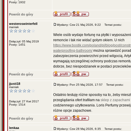
Posty: 1932
Powrót do góry
westeroswinterfell
Wysłany: Czw 21 Maj 2026, 9:22
Temat postu:
maniak
Wiele osób wydaje fortunę na płytki i wyposażeni
remoncie i tak nie widać gołym okiem. U nich
Dołączył: 05 Maj 2019
Posty: 1451
https://www.bostik.com/poland/pl/blog/post/const
waterproofing-bathroom/
można sprawdzić poradni
zabezpieczenia powierzchni przed wilgocią. Arty
wymagają szczególnej ochrony podczas remontu. 
dobrze, bez niespodzianek w postaci przecieków
Powrót do góry
jjusti18
Wysłany: Pon 25 Maj 2026, 17:57
Temat postu:
maniak
Ostatnio testuję różne sposoby na to, żeby miesz
przeglądania ofert trafiłam na
sklep z zapachami
Dołączył: 27 Kwi 2017
Posty: 1514
codziennego użytkowania. Loris Perfumy przewija
różne opcje zapachowe.
Powrót do góry
lenkaa
Wysłany: Czw 28 Maj 2026, 6:35
Temat postu: