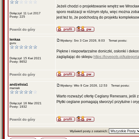
Jeżeli chodzi o projektowanie wnętrz we Wrocł
sporo realizacji w różnym stylu, więc można zob
Dołączył: 11 Lut 2017
Posty: 225
jest też to, że podchodzą do projektu kompleksow
Powrót do góry
lenkaa
Wysłany: Sro 3 Cze 2026, 8:03
Temat postu:
guru
Piękne i niepowtarzalne doniczki, osłonki i deko
zaglądając do sklepu
https://lovepots.pl/kategori
Dołączył: 15 Kwi 2021
Posty: 8652
Powrót do góry
andżelisia1
Wysłany: Wto 9 Cze 2026, 12:53
Temat postu:
maniak
Warto rozważyć ofertę Ceglany Renesans, jeśli za
Płytki ceglane pomagają stworzyć przytulne i ory
Dołączył: 16 Mar 2021
Posty: 1932
Powrót do góry
Wyświetl posty z ostatnich: