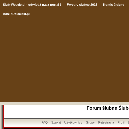
Ślub
-Wesele.pl - odwiedź nasz portal !
Fryzury ślubne 2016
Komis ślubny
AchTeDzieciaki.pl
Forum ślubne Ślub
FAQ
Szukaj
Użytkownicy
Grupy
Rejestracja
Profil