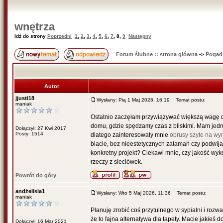
wnętrza
Idź do strony
Poprzedni
1
,
2
,
3
,
4
,
5
,
6
,
7
,
8
,
9
Następny
Forum ślubne :: strona główna
->
Pogad
Autor
jjusti18
Wysłany: Pią 1 Maj 2026, 16:19
Temat postu:
maniak
Ostatnio zaczęłam przywiązywać większą wagę do 
domu, gdzie spędzamy czas z bliskimi. Mam je
Dołączył: 27 Kwi 2017
Posty: 1514
dlatego zainteresowały mnie
obrusy szyte na wy
blacie, bez nieestetycznych załamań czy podwijan
konkretny projekt? Ciekawi mnie, czy jakość wy
rzeczy z sieciówek.
Powrót do góry
andżelisia1
Wysłany: Wto 5 Maj 2026, 11:36
Temat postu:
maniak
Planuję zrobić coś przytulnego w sypialni i roz
że to fajna alternatywa dla tapety. Macie jakieś 
Dołączył: 16 Mar 2021