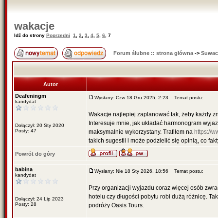
wakacje
Idź do strony
Poprzedni
1
,
2
,
3
,
4
,
5
,
6
,
7
Forum ślubne :: strona główna
->
Suwac
Autor
Deafeningm
Wysłany: Czw 18 Gru 2025, 2:23
Temat postu:
kandydat
Wakacje najlepiej zaplanować tak, żeby każdy zna
Interesuje mnie, jak układać harmonogram wyjaz
Dołączył: 20 Sty 2020
Posty: 47
maksymalnie wykorzystany. Trafiłem na
https://
takich sugestii i może podzielić się opinią, co fa
Powrót do góry
babina
Wysłany: Nie 18 Sty 2026, 18:56
Temat postu:
kandydat
Przy organizacji wyjazdu coraz więcej osób zwr
hotelu czy długości pobytu robi dużą różnicę. Ta
Dołączył: 24 Lip 2023
Posty: 28
podróży Oasis Tours.