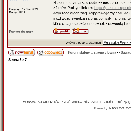
Niektóre pary marzą o podróży poślubnej pełnej
z filmów. Pod tym linkiem:
https://planetescape.p
Dołączył: 12 Sie 2021
Posty: 1813
dotyczące organizacji wyjątkowego wyjazdu do S
możliwości zwiedzania oraz pomysły na romantycz
które chcą połączyć odpoczynek z przygodą i zo
Powrót do góry
Wyświetl posty z ostatnich:
Forum ślubne :: strona główna
->
Suwac
Strona
7
z
7
Warszawa : Katowice : Kraków : Poznań : Wrocław : Łódź : Szczecin : Gdańsk : Toruń : Bydgosz
Powered by
phpBB
© 2001, 200