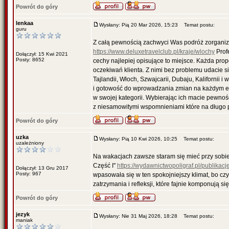
Powrót do góry
lenkaa
Wysłany: Pią 20 Mar 2026, 15:23
Temat postu:
guru
Z całą pewnością zachwyci Was podróż zorgani
https://www.deluxetravelclub.pl/kraje/wlochy
Prof
Dołączył: 15 Kwi 2021
Posty: 8652
cechy najlepiej opisujące to miejsce. Każda pro
oczekiwań klienta. Z nimi bez problemu udacie si
Tajlandii, Włoch, Szwajcarii, Dubaju, Kalifornii 
i gotowość do wprowadzania zmian na każdym e
w swojej kategorii. Wybierając ich macie pewność
z niesamowitymi wspomnieniami które na długo 
Powrót do góry
uzka
Wysłany: Pią 10 Kwi 2026, 10:25
Temat postu:
uzależniony
Na wakacjach zawsze staram się mieć przy sobie j
Część I"
https://wydawnictwopoligraf.pl/publikacj
Dołączył: 13 Gru 2017
Posty: 967
wpasowała się w ten spokojniejszy klimat, bo cz
zatrzymania i refleksji, które fajnie komponują
Powrót do góry
jezyk
Wysłany: Nie 31 Maj 2026, 18:28
Temat postu:
maniak