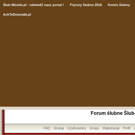
Ślub
-Wesele.pl - odwiedź nasz portal !
Fryzury ślubne 2016
Komis ślubny
AchTeDzieciaki.pl
Forum ślubne Ślub
FAQ
Szukaj
Użytkownicy
Grupy
Rejestracja
Profil