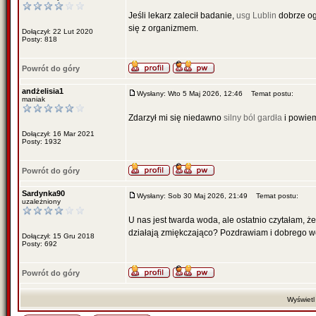
Jeśli lekarz zalecił badanie,
usg Lublin
dobrze oga
się z organizmem.
Dołączył: 22 Lut 2020
Posty: 818
Powrót do góry
andżelisia1
Wysłany: Wto 5 Maj 2026, 12:46
Temat postu:
maniak
Zdarzył mi się niedawno
silny ból gardła
i powiem
Dołączył: 16 Mar 2021
Posty: 1932
Powrót do góry
Sardynka90
Wysłany: Sob 30 Maj 2026, 21:49
Temat postu:
uzależniony
U nas jest twarda woda, ale ostatnio czytałam, ż
działają zmiękczająco? Pozdrawiam i dobrego 
Dołączył: 15 Gru 2018
Posty: 692
Powrót do góry
Wyświetl