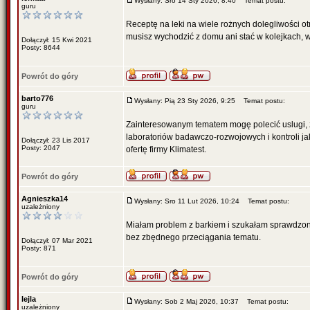
Wysłany: Sro 14 Sty 2026, 8:40
Temat postu:
guru
Receptę na leki na wiele rożnych dolegliwości 
musisz wychodzić z domu ani stać w kolejkach, w
Dołączył: 15 Kwi 2021
Posty: 8644
Powrót do góry
barto776
Wysłany: Pią 23 Sty 2026, 9:25
Temat postu:
guru
Zainteresowanym tematem mogę polecić uslugi, z
laboratoriów badawczo-rozwojowych i kontroli j
Dołączył: 23 Lis 2017
Posty: 2047
ofertę firmy Klimatest.
Powrót do góry
Agnieszka14
Wysłany: Sro 11 Lut 2026, 10:24
Temat postu:
uzależniony
Miałam problem z barkiem i szukałam sprawdzone
bez zbędnego przeciągania tematu.
Dołączył: 07 Mar 2021
Posty: 871
Powrót do góry
lejla
Wysłany: Sob 2 Maj 2026, 10:37
Temat postu:
uzależniony