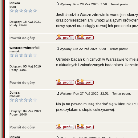
lenkaa
Wysłany: Pon 20 Paź 2025, 7:59
Temat postu:
guru
Jeśli chodzi o Wasze zdrowie to warto jest skorz
oraz pomieszczeniami umożliwiającymi krótkote
Dołączył: 15 Kwi 2021
Posty: 8644
nowy sprzęt oraz ciągły rozwój ich personelu po
Powrót do góry
westeroswinterfell
Wysłany: Sro 22 Paź 2025, 9:20
Temat postu:
maniak
Ośrodek badań klinicznych w Warszawie to miejs
o aktualnych i zakończonych badaniach. Uczestn
Dołączył: 05 Maj 2019
Posty: 1451
Powrót do góry
Junsa
Wysłany: Pon 27 Paź 2025, 22:51
Temat postu:
maniak
No ja na pewno muszę zbadać się w kierunku cukr
przeczytałam o stopie cukrzycowej.
Dołączył: 04 Paź 2021
Posty: 1046
Powrót do góry
lenkaa