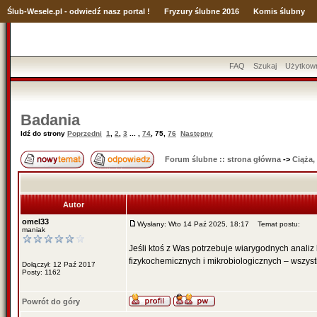
Ślub
-Wesele.pl - odwiedź nasz portal !
Fryzury ślubne 2016
Komis ślubny
FAQ
Szukaj
Użytkow
Badania
Idź do strony
Poprzedni
1
,
2
,
3
... ,
74
,
75
,
76
Następny
Forum ślubne :: strona główna
->
Ciąża,
Autor
omel33
Wysłany: Wto 14 Paź 2025, 18:17
Temat postu:
maniak
Jeśli ktoś z Was potrzebuje wiarygodnych analiz
fizykochemicznych i mikrobiologicznych – wszys
Dołączył: 12 Paź 2017
Posty: 1162
Powrót do góry