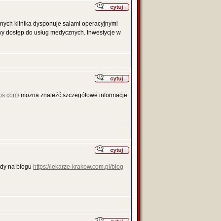
znych klinika dysponuje salami operacyjnymi
wy dostęp do usług medycznych. Inwestycje w
lbs.com/
można znaleźć szczegółowe informacje
iedy na blogu
https://lekarze-krakow.com.pl/blog