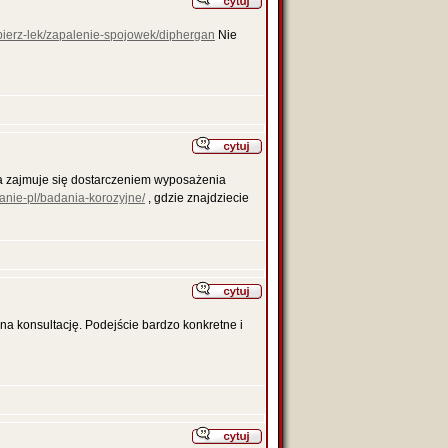
bierz-lek/zapalenie-spojowek/diphergan
Nie
ra zajmuje się dostarczeniem wyposażenia
wanie-pl/badania-korozyjne/
, gdzie znajdziecie
na konsultację. Podejście bardzo konkretne i