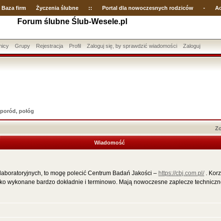
Baza firm
Życzenia ślubne
::
Portal dla nowoczesnych rodziców
-
Ac
Forum ślubne Ślub-Wesele.pl
nicy
Grupy
Rejestracja
Profil
Zaloguj się, by sprawdzić wiadomości
Zaloguj
 poród, połóg
Zo
Wiadomość
 laboratoryjnych, to mogę polecić Centrum Badań Jakości –
https://cbj.com.pl/
. Korz
tko wykonane bardzo dokładnie i terminowo. Mają nowoczesne zaplecze techniczne 