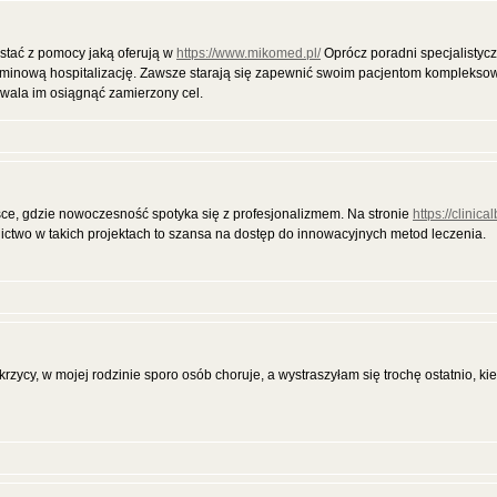
ystać z pomocy jaką oferują w
https://www.mikomed.pl/
Oprócz poradni specjalistyc
rminową hospitalizację. Zawsze starają się zapewnić swoim pacjentom komplekso
zwala im osiągnąć zamierzony cel.
ce, gdzie nowoczesność spotyka się z profesjonalizmem. Na stronie
https://clinica
ictwo w takich projektach to szansa na dostęp do innowacyjnych metod leczenia.
zycy, w mojej rodzinie sporo osób choruje, a wystraszyłam się trochę ostatnio, k