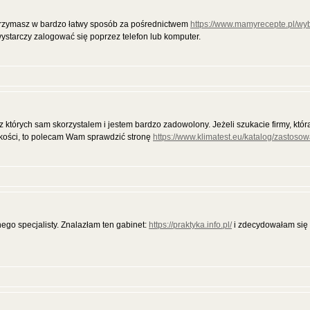
otrzymasz w bardzo łatwy sposób za pośrednictwem
https://www.mamyrecepte.pl/wy
ystarczy zalogować się poprzez telefon lub komputer.
 których sam skorzystalem i jestem bardzo zadowolony. Jeżeli szukacie firmy, któ
akości, to polecam Wam sprawdzić stronę
https://www.klimatest.eu/katalog/zastoso
go specjalisty. Znalazłam ten gabinet:
https://praktyka.info.pl/
i zdecydowałam się 