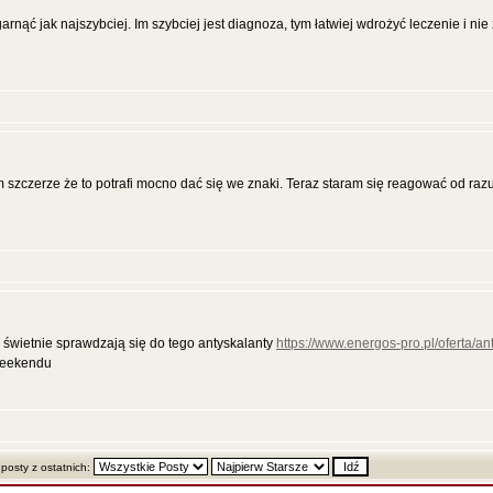
rnąć jak najszybciej. Im szybciej jest diagnoza, tym łatwiej wdrożyć leczenie i nie
 szczerze że to potrafi mocno dać się we znaki. Teraz staram się reagować od raz
e świetnie sprawdzają się do tego antyskalanty
https://www.energos-pro.pl/oferta/an
weekendu
 posty z ostatnich: