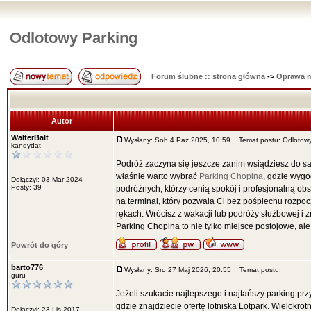
Odlotowy Parking
Forum ślubne :: strona główna
->
Oprawa 
Autor
WalterBalt
Wysłany: Sob 4 Paź 2025, 10:59
Temat postu: Odlotowy
kandydat
Podróż zaczyna się jeszcze zanim wsiądziesz do sa
właśnie warto wybrać
Parking Chopina
, gdzie wygo
Dołączył: 03 Mar 2024
Posty: 39
podróżnych, którzy cenią spokój i profesjonalną obs
na terminal, który pozwala Ci bez pośpiechu rozpoc
rękach. Wrócisz z wakacji lub podróży służbowej i 
Parking Chopina to nie tylko miejsce postojowe, al
Powrót do góry
barto776
Wysłany: Sro 27 Maj 2026, 20:55
Temat postu:
guru
Jeżeli szukacie najlepszego i najtańszy parking p
gdzie znajdziecie ofertę lotniska Lotpark. Wielokro
Dołączył: 23 Lis 2017