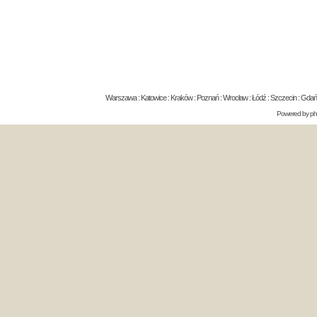
Warszawa : Katowice : Kraków : Poznań : Wrocław : Łódź : Szczecin : Gdańsk 
Powered by
p