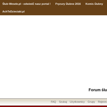
Ślub
-Wesele.pl - odwiedź nasz portal !
Fryzury ślubne 2016
Komis ślubny
AchTeDzieciaki.pl
Forum ślu
FAQ
Szukaj
Użytkownicy
Grupy
Rejestr