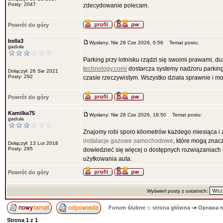
Posty: 2047
zdecydowanie polecam.
Powrót do góry
bella3
Wysłany: Nie 28 Cze 2026, 0:56
Temat postu:
gaduła
Parking przy lotnisku rządzi się swoimi prawami, du
technology.com/
dostarcza systemy nadzoru parkingu
Dołączył: 26 Sie 2021
Posty: 292
czasie rzeczywistym. Wszystko działa sprawnie i możn
Powrót do góry
Kamilka75
Wysłany: Nie 28 Cze 2026, 18:50
Temat postu:
gaduła
Znajomy robi sporo kilometrów każdego miesiąca i 
instalacje gazowe samochodowe
, które mogą znac
Dołączył: 13 Lut 2018
Posty: 295
dowiedzieć się więcej o dostępnych rozwiązaniach
użytkowania auta.
Powrót do góry
Wyświetl posty z ostatnich:
Forum ślubne :: strona główna
->
Oprawa 
Strona
1
z
1