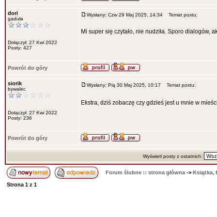
dori
Wysłany: Czw 29 Maj 2025, 14:34
Temat postu:
gaduła
Mi super się czytało, nie nudziła. Sporo dialogów, 
Dołączył: 27 Kwi 2022
Posty: 427
Powrót do góry
siorik
Wysłany: Pią 30 Maj 2025, 10:17
Temat postu:
bywalec
Ekstra, dziś zobaczę czy gdzieś jest u mnie w mieś
Dołączył: 27 Kwi 2022
Posty: 236
Powrót do góry
Wyświetl posty z ostatnich:
Forum ślubne :: strona główna
->
Książka, 
Strona
1
z
1