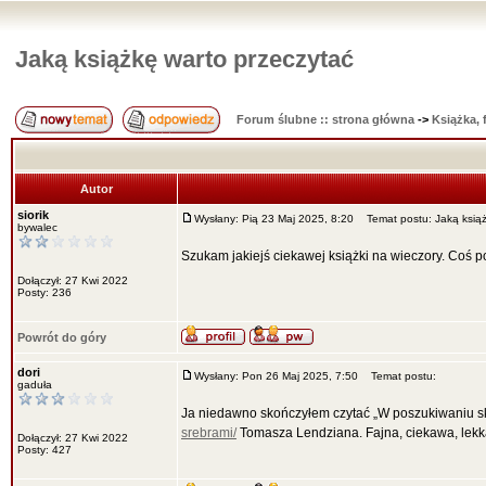
Jaką książkę warto przeczytać
Forum ślubne :: strona główna
->
Książka, 
Autor
siorik
Wysłany: Pią 23 Maj 2025, 8:20
Temat postu: Jaką książ
bywalec
Szukam jakiejś ciekawej książki na wieczory. Coś p
Dołączył: 27 Kwi 2022
Posty: 236
Powrót do góry
dori
Wysłany: Pon 26 Maj 2025, 7:50
Temat postu:
gaduła
Ja niedawno skończyłem czytać „W poszukiwaniu sk
srebrami/
Tomasza Lendziana. Fajna, ciekawa, lekk
Dołączył: 27 Kwi 2022
Posty: 427