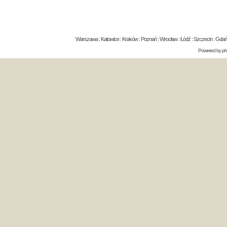
Warszawa : Katowice : Kraków : Poznań : Wrocław : Łódź : Szczecin : Gdańsk 
Powered by
p