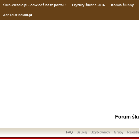
Ślub
-Wesele.pl - odwiedź nasz portal !
Fryzury ślubne 2016
Komis ślubny
AchTeDzieciaki.pl
Forum ślu
FAQ
Szukaj
Użytkownicy
Grupy
Rejestr