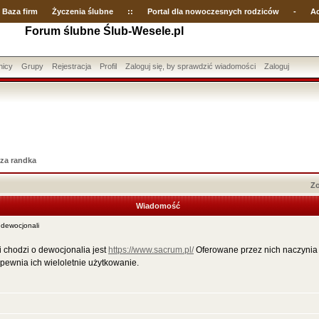
Baza firm
Życzenia ślubne
::
Portal dla nowoczesnych rodziców
-
Ac
Forum ślubne Ślub-Wesele.pl
nicy
Grupy
Rejestracja
Profil
Zaloguj się, by sprawdzić wiadomości
Zaloguj
za randka
Zo
Wiadomość
dewocjonali
i chodzi o dewocjonalia jest
https://www.sacrum.pl/
Oferowane przez nich naczynia li
pewnia ich wieloletnie użytkowanie.