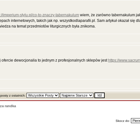
s://imperium-stylu.pl/co-to-znaczy-tabernakulum
wiem, że zarówno tabernakulum jak
ach internetowych, takich jak np. wszystkodlaparafii.pl. Sam artykuł okazał się dl
a wiedza na temat przedmiotów liturgicznych była znikoma.
j ofercie dewocjonalia to jednym z profesjonalnych sklepów jest
https://www.sacrum
 posty z ostatnich:
za randka
Skocz do: