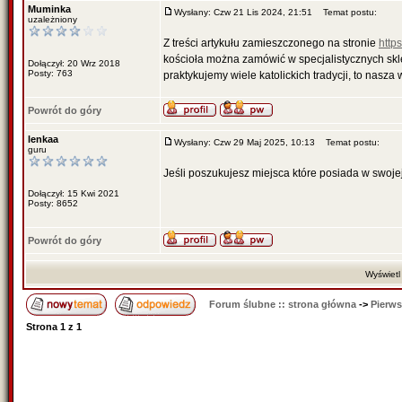
Muminka
Wysłany: Czw 21 Lis 2024, 21:51
Temat postu:
uzależniony
Z treści artykułu zamieszczonego na stronie
http
kościoła można zamówić w specjalistycznych sklep
Dołączył: 20 Wrz 2018
Posty: 763
praktykujemy wiele katolickich tradycji, to nasz
Powrót do góry
lenkaa
Wysłany: Czw 29 Maj 2025, 10:13
Temat postu:
guru
Jeśli poszukujesz miejsca które posiada w swoje
Dołączył: 15 Kwi 2021
Posty: 8652
Powrót do góry
Wyświetl
Forum ślubne :: strona główna
->
Pierws
Strona
1
z
1