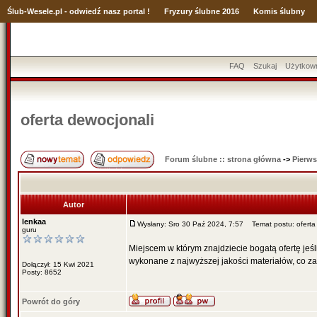
Ślub
-Wesele.pl - odwiedź nasz portal !
Fryzury ślubne 2016
Komis ślubny
FAQ
Szukaj
Użytkow
oferta dewocjonali
Forum ślubne :: strona główna
->
Pierws
Autor
lenkaa
Wysłany: Sro 30 Paź 2024, 7:57
Temat postu: oferta 
guru
Miejscem w którym znajdziecie bogatą ofertę jeśl
wykonane z najwyższej jakości materiałów, co za
Dołączył: 15 Kwi 2021
Posty: 8652
Powrót do góry