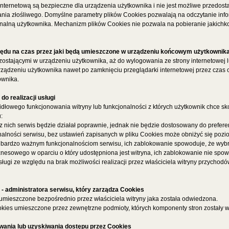
 internetową są bezpieczne dla urządzenia użytkownika i nie jest możliwe przedost
 złośliwego. Domyślne parametry plików Cookies pozwalają na odczytanie inform
ersonalną użytkownika. Mechanizm plików Cookies nie pozwala na pobieranie jakic
ędu na czas przez jaki będą umieszczone w urządzeniu końcowym użytkownik
zostającymi w urządzeniu użytkownika, aż do wylogowania ze strony internetowej l
urządzeniu użytkownika nawet po zamknięciu przeglądarki internetowej przez czas
ownika.
o realizacji usługi
dłowego funkcjonowania witryny lub funkcjonalności z których użytkownik chce sk
:
z nich serwis będzie działał poprawnie, jednak nie będzie dostosowany do prefere
alności serwisu, bez ustawień zapisanych w pliku Cookies może obniżyć się poziom
żą bardzo ważnym funkcjonalnościom serwisu, ich zablokowanie spowoduje, że wybr
znesowego w oparciu o który udostępniona jest witryna, ich zablokowanie nie spow
ugi ze względu na brak możliwości realizacji przez właściciela witryny przychodó
- administratora serwisu, który zarządza Cookies
s umieszczone bezpośrednio przez właściciela witryny jaka została odwiedzona.
ookies umieszczone przez zewnętrzne podmioty, których komponenty stron zostały w
wania lub uzyskiwania dostępu przez Cookies