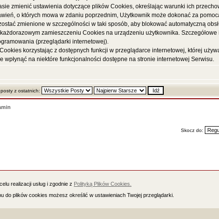
sie zmienić ustawienia dotyczące plików Cookies, określając warunki ich przechow
awień, o których mowa w zdaniu poprzednim, Użytkownik może dokonać za pomocą 
 zostać zmienione w szczególności w taki sposób, aby blokować automatyczną obs
ch każdorazowym zamieszczeniu Cookies na urządzeniu użytkownika. Szczegółowe i
gramowania (przeglądarki internetowej).
Cookies korzystając z dostępnych funkcji w przeglądarce internetowej, której używ
 wpłynąć na niektóre funkcjonalności dostępne na stronie internetowej Serwisu.
 posty z ostatnich:
amin
Skocz do:
elu realizacji usług i zgodnie z
Polityką Plików Cookies.
 : Łódź : Szczecin : Gdańsk : Toruń : Bydgoszcz : Częstochowa : Olsztyn : Rzeszów : Piła : Zielona Góra : Lublin
 do plików cookies możesz określić w ustawieniach Twojej przeglądarki.
Powered by
phpBB
© 2001, 2005 phpBB Group