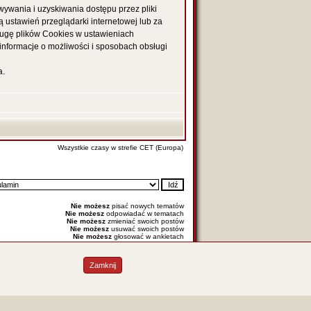
ywania i uzyskiwania dostępu przez pliki
ustawień przeglądarki internetowej lub za
ługę plików Cookies w ustawieniach
nformacje o możliwości i sposobach obsługi
a.
Wszystkie czasy w strefie CET (Europa)
Nie możesz
pisać nowych tematów
Nie możesz
odpowiadać w tematach
Nie możesz
zmieniać swoich postów
Nie możesz
usuwać swoich postów
Nie możesz
głosować w ankietach
Zamknij
 : Kielce