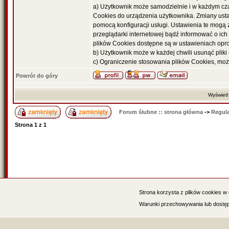
a) Użytkownik może samodzielnie i w każdym cza
Cookies do urządzenia użytkownika. Zmiany ust
pomocą konfiguracji usługi. Ustawienia te mogą
przeglądarki internetowej bądź informować o i
plików Cookies dostępne są w ustawieniach opro
b) Użytkownik może w każdej chwili usunąć pliki 
c) Ograniczenie stosowania plików Cookies, może
Powrót do góry
Wyświetl
Forum ślubne :: strona główna
->
Regul
Strona
1
z
1
Strona korzysta z plików cookies w c
Warszawa : Katowice : Kraków : Poznań : Wrocław
Warunki przechowywania lub dostępu