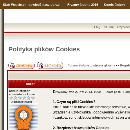
Ślub
-Wesele.pl - odwiedź nasz portal !
Fryzury ślubne 2016
Komis ślubny
FAQ
Szukaj
Użytkow
Polityka plików Cookies
Forum ślubne :: strona główna
->
Regul
Autor
administrator
Wysłany: Wto 23 Kwi 2013, 10:36
Temat postu: Polity
administrator forum
1. Czym są pliki Cookies?
Pliki Cookies to niewielkie informacje tekstowe
urządzenie użytkownika i odpowiednio wyświetli
liczników, sond, sklepów internetowych, stron 
2. Bezpieczeństwo plików Cookies