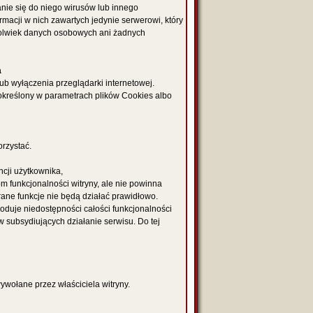
anie się do niego wirusów lub innego
acji w nich zawartych jedynie serwerowi, który
hkolwiek danych osobowych ani żadnych
a
ub wyłączenia przeglądarki internetowej.
 określony w parametrach plików Cookies albo
orzystać.
ncji użytkownika,
 funkcjonalności witryny, ale nie powinna
ane funkcje nie będą działać prawidłowo.
oduje niedostępności całości funkcjonalności
w subsydiujących działanie serwisu. Do tej
ywołane przez właściciela witryny.