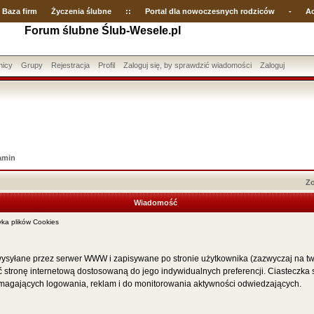
Baza firm
Życzenia ślubne
::
Portal dla nowoczesnych rodziców
-
Ac
Forum ślubne Ślub-Wesele.pl
nicy
Grupy
Rejestracja
Profil
Zaloguj się, by sprawdzić wiadomości
Zaloguj
amin
Zo
Wiadomość
ka plików Cookies
, wysyłane przez serwer WWW i zapisywane po stronie użytkownika (zazwyczaj na tw
ć stronę internetową dostosowaną do jego indywidualnych preferencji. Ciasteczka
wymagających logowania, reklam i do monitorowania aktywności odwiedzających.