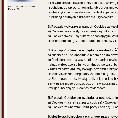
Pliki Cookies stosowane przez niniejszą witrynę
Dołączył: 26 Paź 2006
niechcianego oprogramowania lub oprogramowania
Posty: 30
je utworzył i nie pozwalają na identyfikację p
informacji poufnych z urządzenia użytkownika.
3. Rodzaje wykorzystywanych Cookies ze wzgl
a) Cookies sesyjne (tymczasowe) - są plikami po
b) Cookies trwałe - są plikami pozostającymi w 
do momentu ich ręcznego usunięcia przez użytk
4. Rodzaje Cookies ze względu na niezbędność d
a) Niezbędne - są absolutnie niezbędne do prawi
b) Funkcjonalne - są ważne dla działania serwisu
- służą wzbogaceniu funkcjonalności serwisu, be
- służą zapewnieniu wysokiego poziomu funkcjon
uniemożliwić zupełnego korzystania z niej, słu
c) Biznesowe - umożliwiają realizację modelu bi
serwisu ale może obniżyć poziom świadczenia usł
kategorii należą np. Cookies reklamowe.
5. Rodzaje Cookies ze względu na pochodzenie 
a) Cookies własne (first party cookies) - Cookie
b) Cookies zewnętrzne (third-party cookies) - C
6. Możliwości określenia warunków przechowy