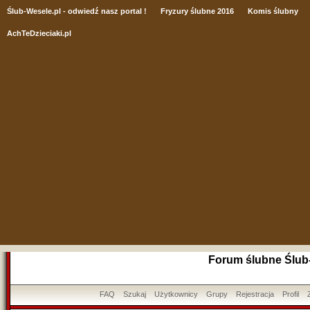
Ślub
-Wesele.pl - odwiedź nasz portal !
Fryzury ślubne 2016
Komis ślubny
AchTeDzieciaki.pl
Forum ślubne Ślub
FAQ
Szukaj
Użytkownicy
Grupy
Rejestracja
Profil