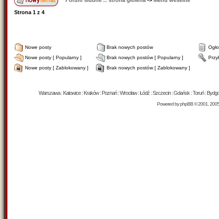
Forum ślubne :: strona główna
->
Menu weselne
Strona
1
z
4
Nowe posty
Brak nowych postów
Ogło
Nowe posty [ Popularny ]
Brak nowych postów [ Popularny ]
Przy
Nowe posty [ Zablokowany ]
Brak nowych postów [ Zablokowany ]
Warszawa : Katowice : Kraków : Poznań : Wrocław : Łódź : Szczecin : Gdańsk : Toruń : Bydgosz
Powered by
phpBB
© 2001, 200