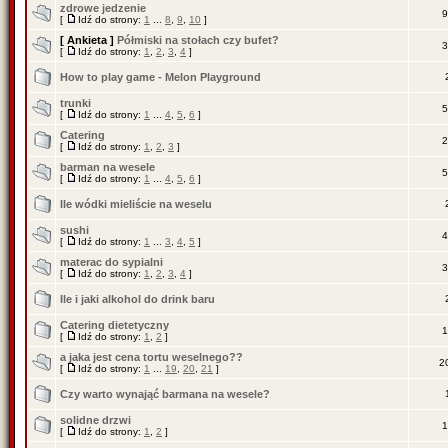
zdrowe jedzenie
9
[
Idź do strony:
1
...
8
,
9
,
10
]
[ Ankieta ]
Półmiski na stołach czy bufet?
3
[
Idź do strony:
1
,
2
,
3
,
4
]
How to play game - Melon Playground
trunki
5
[
Idź do strony:
1
...
4
,
5
,
6
]
Catering
2
[
Idź do strony:
1
,
2
,
3
]
barman na wesele
5
[
Idź do strony:
1
...
4
,
5
,
6
]
Ile wódki mieliście na weselu
sushi
4
[
Idź do strony:
1
...
3
,
4
,
5
]
materac do sypialni
3
[
Idź do strony:
1
,
2
,
3
,
4
]
Ile i jaki alkohol do drink baru
Catering dietetyczny
1
[
Idź do strony:
1
,
2
]
a jaka jest cena tortu weselnego??
2
[
Idź do strony:
1
...
19
,
20
,
21
]
Czy warto wynająć barmana na wesele?
solidne drzwi
1
[
Idź do strony:
1
,
2
]