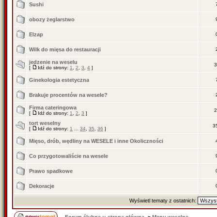
Sushi
obozy żeglarstwo
Elzap
Wilk do mięsa do restauracji
jedzenie na weselu
3
[
Idź do strony:
1
,
2
,
3
,
4
]
Ginekologia estetyczna
Brakuje procentów na wesele?
Firma cateringowa
2
[
Idź do strony:
1
,
2
,
3
]
tort weselny
3
[
Idź do strony:
1
...
34
,
35
,
36
]
Mięso, drób, wędliny na WESELE i inne Okoliczności
Co przygotowaliście na wesele
Prawo spadkowe
Dekoracje
Wyświetl tematy z ostatnich: