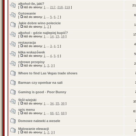
alkohol-ile, jaki?
21
[
Idź do strony:
1
...
217
,
218
,
219
]
Gotowanie
6
[
Idź do strony:
1
...
5
,
6
,
7
]
Jakie dobre wino polecicie
1
[
Idź do strony:
1
,
2
]
alkohol - gdzie najlepiej kupić?
1
[
Idź do strony:
1
...
14
,
15
,
16
]
restauracja
4
[
Idź do strony:
1
...
3
,
4
,
5
]
kilka wskazówek
5
[
Idź do strony:
1
...
4
,
5
,
6
]
zdrowe przepisy
2
[
Idź do strony:
1
,
2
,
3
]
Where to find Las Vegas trade shows
Barman czy openbar na sali
Gaming is good - Poor Bunny
Stół wiejski
3
[
Idź do strony:
1
...
34
,
35
,
36
]
spis menu
6
[
Idź do strony:
1
...
66
,
67
,
68
]
Domowe nalewki a wesele
Malowanie elewacji
2
[
Idź do strony:
1
,
2
,
3
]