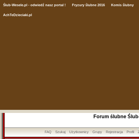
Ślub
-Wesele.pl - odwiedź nasz portal !
Fryzury ślubne 2016
Komis ślubny
AchTeDzieciaki.pl
Forum ślubne Ślub
FAQ
Szukaj
Użytkownicy
Grupy
Rejestracja
Profil