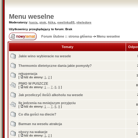
Menu weselne
Moderatorzy:
kasia
,
piotr
,
Aśka
,
ewelinka89
,
nheledore
Użytkownicy przeglądający to forum: Brak
Forum ślubne :: strona główna
->
Menu weselne
Tematy
Odpow
Jakie wino wybieracie na wesele
Thermomix dietetyczne dania jakie pomysły?
rekuperacja
1
[
Idź do strony:
1
,
2
]
PIWO W PUSZCZE
8
[
Idź do strony:
1
...
7
,
8
,
9
]
Jak przeliczyć ilośći alkoholu na wesele
Ile jedzenia na mniejszym przyjęciu
8
[
Idź do strony:
1
...
7
,
8
,
9
]
Co dla gości na diecie?
Barman na weselu atrakcja
obozy na wakacje
1
[
Idź do strony:
1
,
2
]