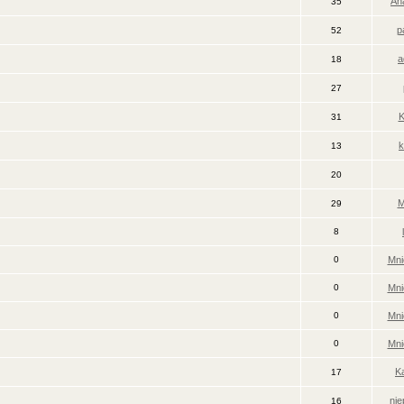
An
35
p
52
a
18
27
K
31
k
13
20
M
29
8
0
Mni
0
Mni
0
Mni
0
Mni
K
17
ni
16