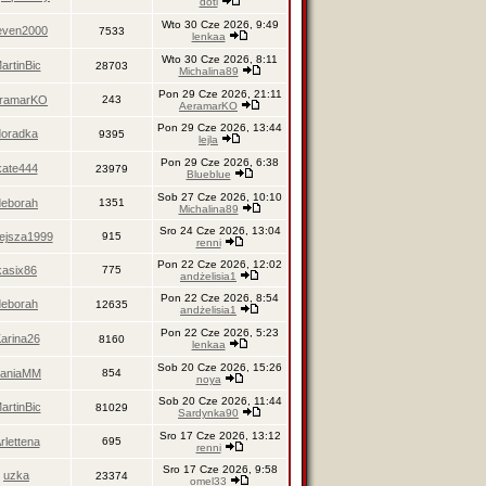
doti
Wto 30 Cze 2026, 9:49
even2000
7533
lenkaa
Wto 30 Cze 2026, 8:11
artinBic
28703
Michalina89
Pon 29 Cze 2026, 21:11
ramarKO
243
AeramarKO
Pon 29 Cze 2026, 13:44
doradka
9395
lejla
Pon 29 Cze 2026, 6:38
kate444
23979
Blueblue
Sob 27 Cze 2026, 10:10
deborah
1351
Michalina89
Sro 24 Cze 2026, 13:04
ejsza1999
915
renni
Pon 22 Cze 2026, 12:02
kasix86
775
andżelisia1
Pon 22 Cze 2026, 8:54
deborah
12635
andżelisia1
Pon 22 Cze 2026, 5:23
arina26
8160
lenkaa
Sob 20 Cze 2026, 15:26
aniaMM
854
noya
Sob 20 Cze 2026, 11:44
artinBic
81029
Sardynka90
Sro 17 Cze 2026, 13:12
rlettena
695
renni
Sro 17 Cze 2026, 9:58
uzka
23374
omel33