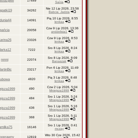
astazja68
17449
Sania
Nie 12 Lip 2026, 23:58
apatki19
34262
Babcia_Jadzia
Pią 10 Lip 2026, 8:55
dunia44
14091
lenkaa
Czw 9 Lip 2026, 13:36
pańcia
20058
andżelisia1
Czw 9 Lip 2026, 8:53
arina26
23326
lenkaa
Sro 8 Lip 2026, 8:24
larka12
7222
lenkaa
Sro 8 Lip 2026, 8:09
renni
22074
Banaszak
Pon 6 Lip 2026, 11:49
artinBic
23217
lenkaa
Pią 3 Lip 2026, 8:48
lubowa
4820
lenkaa
Czw 2 Lip 2026, 5:04
ejsza1999
490
Mniejsza1999
Sro 1 Lip 2026, 5:24
ejsza1999
484
Mniejsza1999
Sro 1 Lip 2026, 5:16
ejsza1999
436
Mniejsza1999
Sro 1 Lip 2026, 5:11
ejsza1999
368
Mniejsza1999
Sro 1 Lip 2026, 0:41
amilka75
16146
mczay
Wto 30 Cze 2026, 15:42
epoprawny
12819