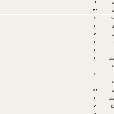
k
12
a
453
0
Ae
2
K
p
30
6
2
2
Mni
M
16
3
M
16
k
104
2
Mni
Pa
90