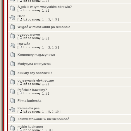
[
Idź do strony:
1
,
2
]
A gdzie w tym wszystkim zdrowie?
[
Idź do strony:
1
,
2
]
Dach
[
Idź do strony:
1
...
3
,
4
,
5
]
Wilgoć w mieszkaniu po remoncie
gospodarstwo
[
Idź do strony:
1
,
2
]
Rozwód
[
Idź do strony:
1
...
3
,
4
,
5
]
Kontenery magazynowe
Medycyna estetyczna
okulary czy soczewki?
ogrzewanie elektryczne
[
Idź do strony:
1
,
2
]
Pościel z bawełny?
[
Idź do strony:
1
,
2
]
Firma kurierska
Karma dla psa
[
Idź do strony:
1
...
8
,
9
,
10
]
Zainwestowanie w nieruchomosć
meble kuchenne
[
Idź do strony:
1
,
2
,
3
]