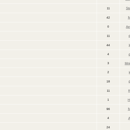
St
11
M
42
0
Ae
11
44
4
3
Mni
2
18
K
11
1
H
M
96
4
A
24