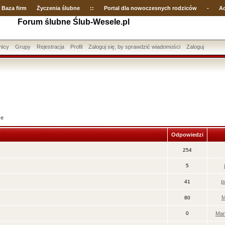
Baza firm
Życzenia ślubne
::
Portal dla nowoczesnych rodziców
-
Ac
Forum ślubne Ślub-Wesele.pl
nicy
Grupy
Rejestracja
Profil
Zaloguj się, by sprawdzić wiadomości
Zaloguj
ne
Odpowiedzi
254
5
p
41
M
80
0
Mar