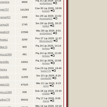
Pią 31 Lip 2026, 10:18
iziamizia
9809
andżelisia1
Czw 30 Lip 2026, 18:09
ngie707
141293
jjusti18
Sro 29 Lip 2026, 21:02
ramarKO
1006
AeramarKO
Sro 29 Lip 2026, 18:15
arina26
1745
bella3
Wto 28 Lip 2026, 9:51
apatki19
22596
andżelisia1
Pon 27 Lip 2026, 11:37
Aniela1
3200
Moniczka33
Pią 24 Lip 2026, 14:14
filek15
905
lenkaa
Pią 24 Lip 2026, 12:40
ejsza1999
481
lenkaa
Pią 24 Lip 2026, 10:08
artinBic
16061
lenkaa
Czw 23 Lip 2026, 19:46
berka
650
barto776
Sro 22 Lip 2026, 8:19
artinBic
11355
monika90
Wto 21 Lip 2026, 9:15
ajtek102
67025
renni
Sob 18 Lip 2026, 15:35
ejsza1999
638
v33kkk
Pią 17 Lip 2026, 8:06
ulina778
90042
Sania
Wto 14 Lip 2026, 10:19