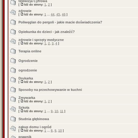
telewizja Cyfrowa
[
Idź do strony:
1
,
2
]
zdrowie
[
Idź do strony:
1
...
44
,
45
,
46
]
Poliwęglan do pergoli - jakie macie doświadczenia?
Opiekunka do dzieci - jak znaleźć?
zdrowie i sprzęty medyczne
[
Idź do strony:
1
,
2
,
3
,
4
]
Terapia online
Ogrodzenie
ogrodzenie
Drukarka
[
Idź do strony:
1
,
2
]
Sposoby na przechowywanie w kuchni
Zmywarka
[
Idź do strony:
1
,
2
]
Szkoła
[
Idź do strony:
1
...
9
,
10
,
11
]
Studnia głębinowa
zakup domu i ogród
[
Idź do strony:
1
...
8
,
9
,
10
]
prawnik