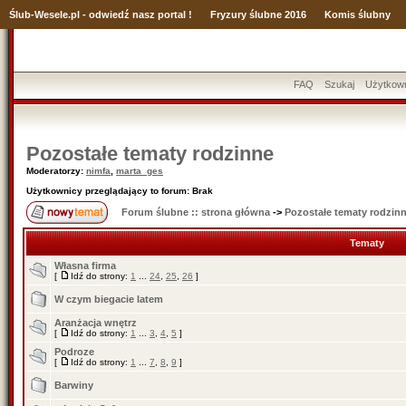
Ślub
-Wesele.pl - odwiedź nasz portal !
Fryzury ślubne 2016
Komis ślubny
FAQ
Szukaj
Użytkow
Pozostałe tematy rodzinne
Moderatorzy:
nimfa
,
marta_ges
Użytkownicy przeglądający to forum: Brak
Forum ślubne :: strona główna
->
Pozostałe tematy rodzin
Tematy
Własna firma
[
Idź do strony:
1
...
24
,
25
,
26
]
W czym biegacie latem
Aranżacja wnętrz
[
Idź do strony:
1
...
3
,
4
,
5
]
Podroze
[
Idź do strony:
1
...
7
,
8
,
9
]
Barwiny