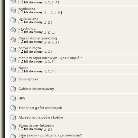
[
Idź do strony:
1
,
2
,
3
,
4
]
wycieczka
[
Idź do strony:
1
...
4
,
5
,
6
]
tania apteka
[
Idź do strony:
1
,
2
]
psycholog
[
Idź do strony:
1
,
2
,
3
]
Ciąża i dobry ginekolog
[
Idź do strony:
1
,
2
,
3
,
4
]
zdrowie męża
[
Idź do strony:
1
,
2
]
meble w stylu loftowym - gdzie kupić ?
[
Idź do strony:
1
,
2
,
3
]
Basen
[
Idź do strony:
1
,
2
,
3
]
tania apteka
Gabinet kosmetyczny
HPV
Transport gości weselnych
Akcesoria dla psów i kotów
Sprawdzony faktoring
[
Idź do strony:
1
,
2
]
Jaka szkoła - publiczna, czy prywatna?