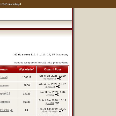
hTeDzieciaki.pl
Idź do strony
1
,
2
,
3
...
13
,
14
,
15
Następny
Oznacz wszystkie tematy jako przeczytane
Autor
Wyświetleń
Ostatni Post
Sro 5 Sie 2026, 11:29
bota6
108011
humbelina
Wto 4 Sie 2026, 15:02
jagnam
3906
kamia23
Pon 3 Sie 2026, 9:34
apatki19
23925
lenkaa
Sob 1 Sie 2026, 10:17
artinBic
56839
jjusti18
Pią 31 Lip 2026, 13:39
taPietrzyk
64
MartaPietrzyk