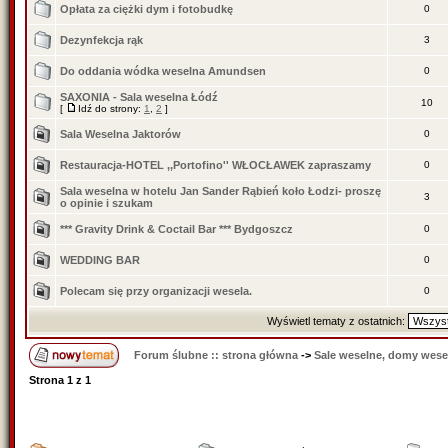
Opłata za ciężki dym i fotobudkę
0
Dezynfekcja rąk
3
Do oddania wódka weselna Amundsen
0
SAXONIA - Sala weselna Łódź
10
[
Idź do strony:
1
,
2
]
Sala Weselna Jaktorów
0
Restauracja-HOTEL ,,Portofino'' WŁOCŁAWEK zapraszamy
0
Sala weselna w hotelu Jan Sander Rąbień koło Łodzi- proszę
3
o opinie i szukam
*** Gravity Drink & Coctail Bar *** Bydgoszcz
0
WEDDING BAR
0
Polecam się przy organizacji wesela.
0
Wyświetl tematy z ostatnich:
Forum ślubne :: strona główna
->
Sale weselne, domy wesel
Strona
1
z
1