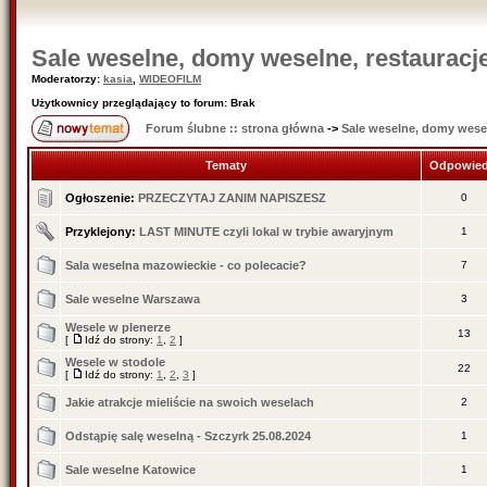
Sale weselne, domy weselne, restauracje
Moderatorzy:
kasia
,
WIDEOFILM
Użytkownicy przeglądający to forum: Brak
Forum ślubne :: strona główna
->
Sale weselne, domy wesel
Tematy
Odpowied
Ogłoszenie:
PRZECZYTAJ ZANIM NAPISZESZ
0
Przyklejony:
LAST MINUTE czyli lokal w trybie awaryjnym
1
Sala weselna mazowieckie - co polecacie?
7
Sale weselne Warszawa
3
Wesele w plenerze
13
[
Idź do strony:
1
,
2
]
Wesele w stodole
22
[
Idź do strony:
1
,
2
,
3
]
Jakie atrakcje mieliście na swoich weselach
2
Odstąpię salę weselną - Szczyrk 25.08.2024
1
Sale weselne Katowice
1