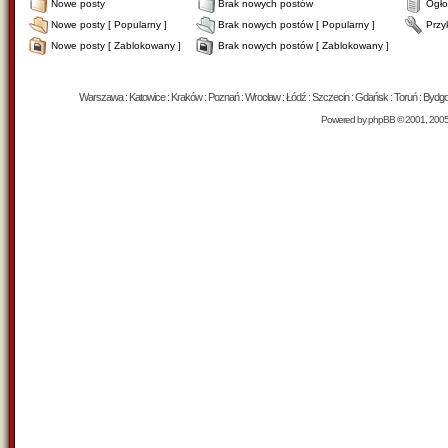
Nowe posty
Brak nowych postów
Ogło
Nowe posty [ Popularny ]
Brak nowych postów [ Popularny ]
Przy
Nowe posty [ Zablokowany ]
Brak nowych postów [ Zablokowany ]
Warszawa : Katowice : Kraków : Poznań : Wrocław : Łódź : Szczecin : Gdańsk : Toruń : Bydgosz
Powered by
phpBB
© 2001, 200