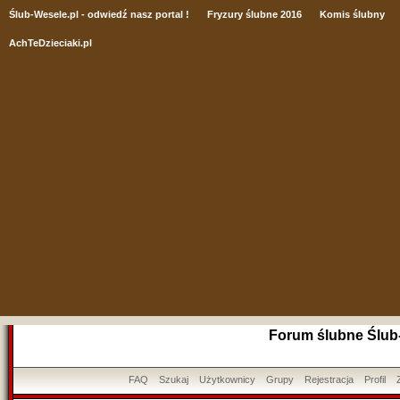
Ślub
-Wesele.pl - odwiedź nasz portal !
Fryzury ślubne 2016
Komis ślubny
AchTeDzieciaki.pl
Forum ślubne Ślub
FAQ
Szukaj
Użytkownicy
Grupy
Rejestracja
Profil