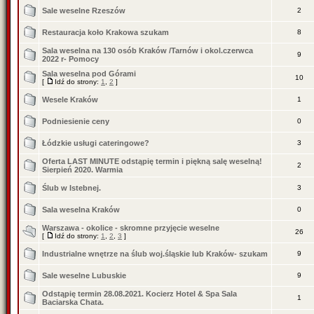
Sale weselne Rzeszów
2
Restauracja koło Krakowa szukam
8
Sala weselna na 130 osób Kraków /Tarnów i okol.czerwca
9
2022 r- Pomocy
Sala weselna pod Górami
10
[
Idź do strony:
1
,
2
]
Wesele Kraków
1
Podniesienie ceny
0
Łódzkie usługi cateringowe?
3
Oferta LAST MINUTE odstąpię termin i piękną salę weselną!
2
Sierpień 2020. Warmia
Ślub w Istebnej.
3
Sala weselna Kraków
0
Warszawa - okolice - skromne przyjęcie weselne
26
[
Idź do strony:
1
,
2
,
3
]
Industrialne wnętrze na ślub woj.śląskie lub Kraków- szukam
9
Sale weselne Lubuskie
9
Odstąpię termin 28.08.2021. Kocierz Hotel & Spa Sala
1
Baciarska Chata.