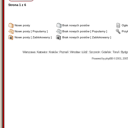
Strona
1
z
6
Nowe posty
Brak nowych postów
Ogło
Nowe posty [ Popularny ]
Brak nowych postów [ Popularny ]
Przy
Nowe posty [ Zablokowany ]
Brak nowych postów [ Zablokowany ]
Warszawa : Katowice : Kraków : Poznań : Wrocław : Łódź : Szczecin : Gdańsk : Toruń : Bydgosz
Powered by
phpBB
© 2001, 200