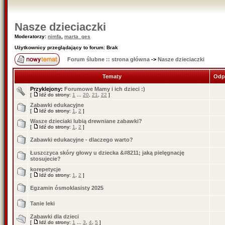
Nasze dzieciaczki
Moderatorzy:
nimfa
,
marta_ges
Użytkownicy przeglądający to forum: Brak
Forum ślubne :: strona główna
->
Nasze dzieciaczki
Tematy
Odp
Przyklejony:
Forumowe Mamy i ich dzieci :)
[
Idź do strony:
1
...
20
,
21
,
22
]
Zabawki edukacyjne
[
Idź do strony:
1
,
2
]
Wasze dzieciaki lubią drewniane zabawki?
[
Idź do strony:
1
,
2
]
Zabawki edukacyjne - dlaczego warto?
Łuszczyca skóry głowy u dziecka &#8211; jaką pielęgnację
stosujecie?
korepetycje
[
Idź do strony:
1
,
2
]
Egzamin ósmoklasisty 2025
Tanie leki
Zabawki dla dzieci
[
Idź do strony:
1
...
3
,
4
,
5
]