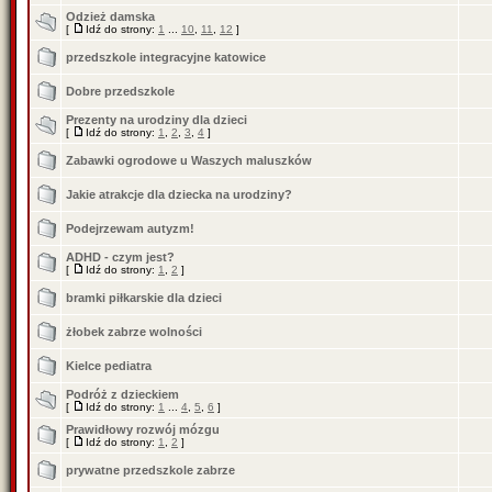
Odzież damska
[
Idź do strony:
1
...
10
,
11
,
12
]
przedszkole integracyjne katowice
Dobre przedszkole
Prezenty na urodziny dla dzieci
[
Idź do strony:
1
,
2
,
3
,
4
]
Zabawki ogrodowe u Waszych maluszków
Jakie atrakcje dla dziecka na urodziny?
Podejrzewam autyzm!
ADHD - czym jest?
[
Idź do strony:
1
,
2
]
bramki piłkarskie dla dzieci
żłobek zabrze wolności
Kielce pediatra
Podróż z dzieckiem
[
Idź do strony:
1
...
4
,
5
,
6
]
Prawidłowy rozwój mózgu
[
Idź do strony:
1
,
2
]
prywatne przedszkole zabrze