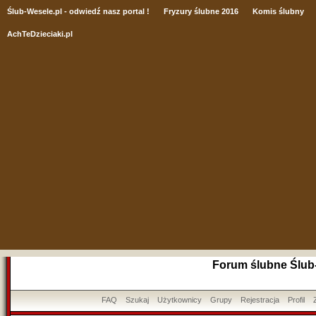
Ślub
-Wesele.pl - odwiedź nasz portal !
Fryzury ślubne 2016
Komis ślubny
AchTeDzieciaki.pl
Forum ślubne Ślub
FAQ
Szukaj
Użytkownicy
Grupy
Rejestracja
Profil