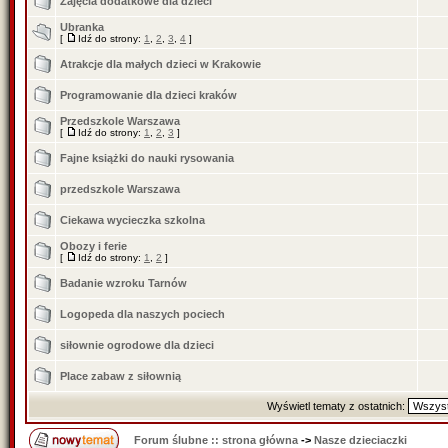
Zajęcia dodatkowe dla dzieci
Ubranka
[
Idź do strony:
1
,
2
,
3
,
4
]
Atrakcje dla małych dzieci w Krakowie
Programowanie dla dzieci kraków
Przedszkole Warszawa
[
Idź do strony:
1
,
2
,
3
]
Fajne książki do nauki rysowania
przedszkole Warszawa
Ciekawa wycieczka szkolna
Obozy i ferie
[
Idź do strony:
1
,
2
]
Badanie wzroku Tarnów
Logopeda dla naszych pociech
siłownie ogrodowe dla dzieci
Place zabaw z siłownią
Wyświetl tematy z ostatnich:
Forum ślubne :: strona główna
->
Nasze dzieciaczki