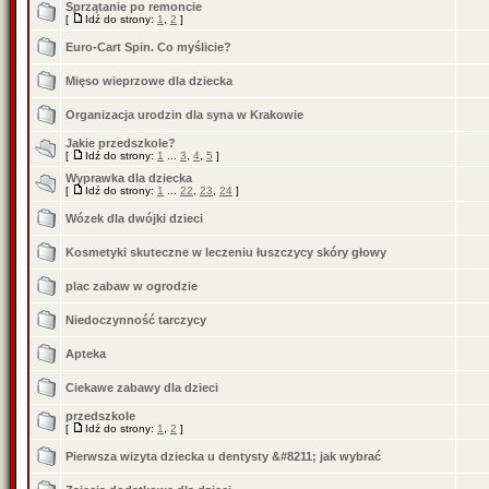
Sprzątanie po remoncie
[
Idź do strony:
1
,
2
]
Euro-Cart Spin. Co myślicie?
Mięso wieprzowe dla dziecka
Organizacja urodzin dla syna w Krakowie
Jakie przedszkole?
[
Idź do strony:
1
...
3
,
4
,
5
]
Wyprawka dla dziecka
[
Idź do strony:
1
...
22
,
23
,
24
]
Wózek dla dwójki dzieci
Kosmetyki skuteczne w leczeniu łuszczycy skóry głowy
plac zabaw w ogrodzie
Niedoczynność tarczycy
Apteka
Ciekawe zabawy dla dzieci
przedszkole
[
Idź do strony:
1
,
2
]
Pierwsza wizyta dziecka u dentysty &#8211; jak wybrać