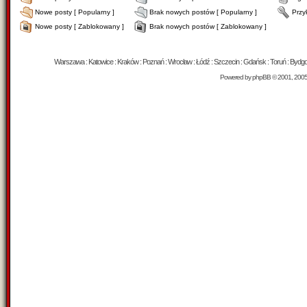
Nowe posty [ Popularny ]
Brak nowych postów [ Popularny ]
Przy
Nowe posty [ Zablokowany ]
Brak nowych postów [ Zablokowany ]
Warszawa : Katowice : Kraków : Poznań : Wrocław : Łódź : Szczecin : Gdańsk : Toruń : Bydgosz
Powered by
phpBB
© 2001, 200