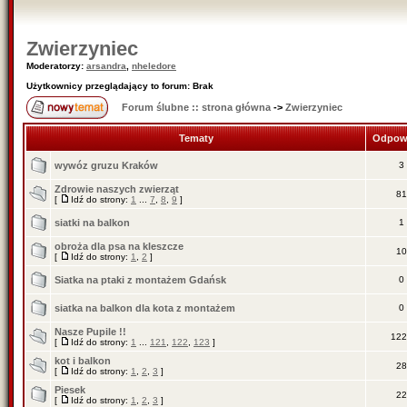
Zwierzyniec
Moderatorzy:
arsandra
,
nheledore
Użytkownicy przeglądający to forum: Brak
Forum ślubne :: strona główna
->
Zwierzyniec
Tematy
Odpow
wywóz gruzu Kraków
3
Zdrowie naszych zwierząt
81
[
Idź do strony:
1
...
7
,
8
,
9
]
siatki na balkon
1
obroża dla psa na kleszcze
10
[
Idź do strony:
1
,
2
]
Siatka na ptaki z montażem Gdańsk
0
siatka na balkon dla kota z montażem
0
Nasze Pupile !!
122
[
Idź do strony:
1
...
121
,
122
,
123
]
kot i balkon
28
[
Idź do strony:
1
,
2
,
3
]
Piesek
22
[
Idź do strony:
1
,
2
,
3
]