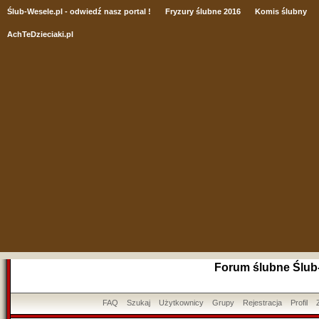
Ślub
-Wesele.pl - odwiedź nasz portal !
Fryzury ślubne 2016
Komis ślubny
AchTeDzieciaki.pl
Forum ślubne Ślub
FAQ
Szukaj
Użytkownicy
Grupy
Rejestracja
Profil