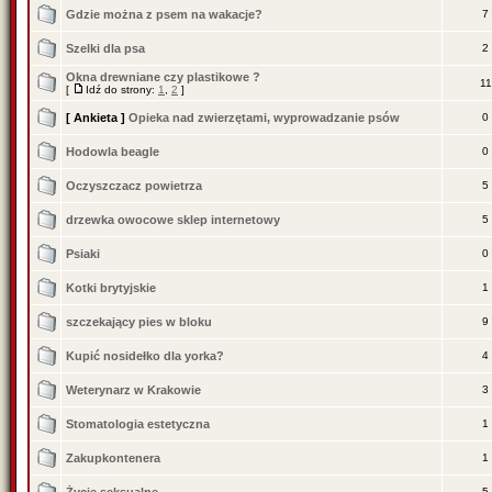
Gdzie można z psem na wakacje?
7
Szelki dla psa
2
Okna drewniane czy plastikowe ?
11
[
Idź do strony:
1
,
2
]
[ Ankieta ]
Opieka nad zwierzętami, wyprowadzanie psów
0
Hodowla beagle
0
Oczyszczacz powietrza
5
drzewka owocowe sklep internetowy
5
Psiaki
0
Kotki brytyjskie
1
szczekający pies w bloku
9
Kupić nosidełko dla yorka?
4
Weterynarz w Krakowie
3
Stomatologia estetyczna
1
Zakupkontenera
1
5