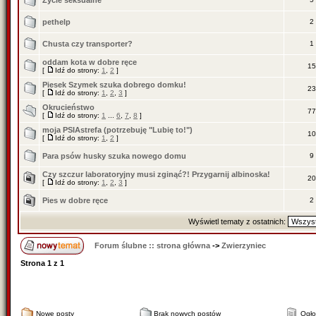
Życie seksualne
pethelp
2
Chusta czy transporter?
1
oddam kota w dobre ręce
15
[
Idź do strony:
1
,
2
]
Piesek Szymek szuka dobrego domku!
23
[
Idź do strony:
1
,
2
,
3
]
Okrucieństwo
77
[
Idź do strony:
1
...
6
,
7
,
8
]
moja PSIAstrefa (potrzebuję "Lubię to!")
10
[
Idź do strony:
1
,
2
]
Para psów husky szuka nowego domu
9
Czy szczur laboratoryjny musi zginąć?! Przygarnij albinoska!
20
[
Idź do strony:
1
,
2
,
3
]
Pies w dobre ręce
2
Wyświetl tematy z ostatnich:
Forum ślubne :: strona główna
->
Zwierzyniec
Strona
1
z
1
Nowe posty
Brak nowych postów
Ogło