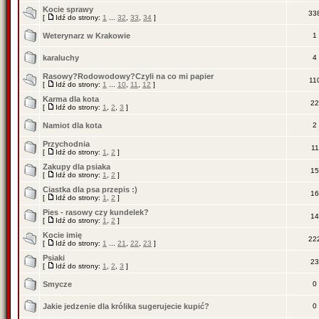
Kocie sprawy
33
[
Idź do strony:
1
...
32
,
33
,
34
]
Weterynarz w Krakowie
1
karaluchy
4
Rasowy?Rodowodowy?Czyli na co mi papier
11
[
Idź do strony:
1
...
10
,
11
,
12
]
Karma dla kota
22
[
Idź do strony:
1
,
2
,
3
]
Namiot dla kota
2
Przychodnia
11
[
Idź do strony:
1
,
2
]
Zakupy dla psiaka
15
[
Idź do strony:
1
,
2
]
Ciastka dla psa przepis :)
16
[
Idź do strony:
1
,
2
]
Pies - rasowy czy kundelek?
14
[
Idź do strony:
1
,
2
]
Kocie imię
22
[
Idź do strony:
1
...
21
,
22
,
23
]
Psiaki
23
[
Idź do strony:
1
,
2
,
3
]
Smycze
0
Jakie jedzenie dla królika sugerujecie kupić?
0