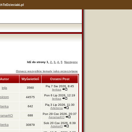
hTeDzieciaki.pl
Idź do strony
1
,
2
,
3
,
4
,
5
Następny
Oznacz wszystkie tematy jako przeczytane
Autor
Wyświetleń
Ostatni Post
Pią 7 Sie 2026, 8:45
lejla
3560
lenkaa
Pon 6 Lip 2026, 12:19
sktom
44575
lenkaa
Pią 3 Lip 2026, 11:30
berka
642
Arlettena
Pon 29 Cze 2026, 20:37
ramarKO
688
AeramarKO
Sob 20 Cze 2026, 6:39
berka
30879
Adeks43