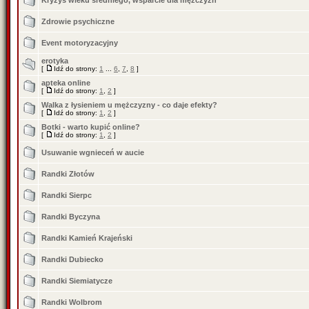
Kryzys wieku średniego, wsparcie dla mężczyzn
Zdrowie psychiczne
Event motoryzacyjny
erotyka
[
Idź do strony:
1
...
6
,
7
,
8
]
apteka online
[
Idź do strony:
1
,
2
]
Walka z łysieniem u mężczyzny - co daje efekty?
[
Idź do strony:
1
,
2
]
Botki - warto kupić online?
[
Idź do strony:
1
,
2
]
Usuwanie wgnieceń w aucie
Randki Złotów
Randki Sierpc
Randki Byczyna
Randki Kamień Krajeński
Randki Dubiecko
Randki Siemiatycze
Randki Wolbrom