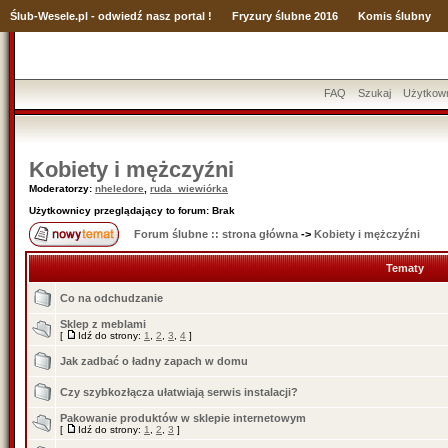
Ślub
-Wesele.pl - odwiedź nasz portal !
Fryzury ślubne 2016
Komis ślubny
FAQ
Szukaj
Użytkow
Kobiety i mężczyźni
Moderatorzy:
nheledore
,
ruda_wiewiórka
Użytkownicy przeglądający to forum: Brak
Forum ślubne :: strona główna
->
Kobiety i mężczyźni
Tematy
Co na odchudzanie
Sklep z meblami
[
Idź do strony:
1
,
2
,
3
,
4
]
Jak zadbać o ładny zapach w domu
Czy szybkozłącza ułatwiają serwis instalacji?
Pakowanie produktów w sklepie internetowym
[
Idź do strony:
1
,
2
,
3
]