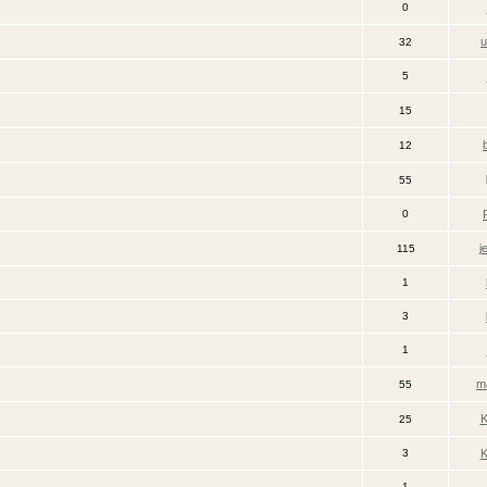
0
u
32
5
15
12
55
0
j
115
1
3
1
ma
55
K
25
3
K
1