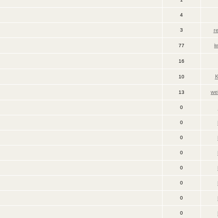
4
3
r
i
77
16
K
10
we
13
0
0
0
0
0
0
0
0