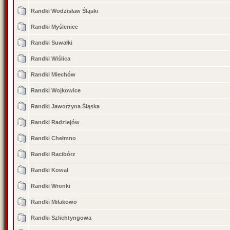
Randki Wodzisław Śląski
Randki Myślenice
Randki Suwałki
Randki Wiślica
Randki Miechów
Randki Wojkowice
Randki Jaworzyna Śląska
Randki Radziejów
Randki Chełmno
Randki Racibórz
Randki Kowal
Randki Wronki
Randki Miłakowo
Randki Szlichtyngowa