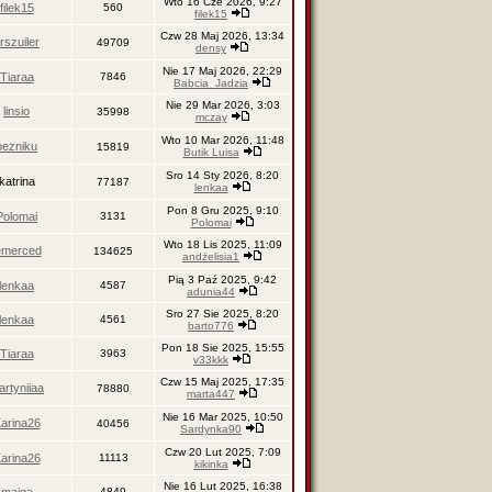
Wto 16 Cze 2026, 9:27
filek15
560
filek15
Czw 28 Maj 2026, 13:34
rszuiler
49709
densy
Nie 17 Maj 2026, 22:29
Tiaraa
7846
Babcia_Jadzia
Nie 29 Mar 2026, 3:03
linsio
35998
mczay
Wto 10 Mar 2026, 11:48
bezniku
15819
Butik Luisa
Sro 14 Sty 2026, 8:20
katrina
77187
lenkaa
Pon 8 Gru 2025, 9:10
Polomai
3131
Polomai
Wto 18 Lis 2025, 11:09
emerced
134625
andżelisia1
Pią 3 Paź 2025, 9:42
lenkaa
4587
adunia44
Sro 27 Sie 2025, 8:20
lenkaa
4561
barto776
Pon 18 Sie 2025, 15:55
Tiaraa
3963
v33kkk
Czw 15 Maj 2025, 17:35
rtyniiaa
78880
marta447
Nie 16 Mar 2025, 10:50
arina26
40456
Sardynka90
Czw 20 Lut 2025, 7:09
arina26
11113
kikinka
Nie 16 Lut 2025, 16:38
4849