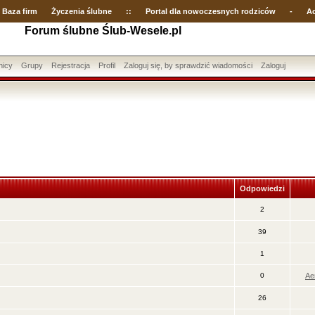
Baza firm
Życzenia ślubne
::
Portal dla nowoczesnych rodziców
-
Ac
Forum ślubne Ślub-Wesele.pl
nicy
Grupy
Rejestracja
Profil
Zaloguj się, by sprawdzić wiadomości
Zaloguj
Odpowiedzi
2
39
1
0
Ae
26