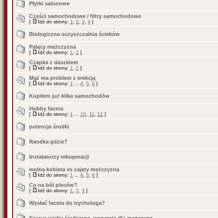
Płytki salonowe
Części samochodowe / filtry samochodowe
[
Idź do strony:
1
,
2
,
3
,
4
]
Biologiczna oczyszczalnia ścieków
Palący mężczyzna
[
Idź do strony:
1
,
2
]
Czapka z daszkiem
[
Idź do strony:
1
,
2
]
Mąż ma problem z erekcją
[
Idź do strony:
1
...
4
,
5
,
6
]
Kupiłem już kilka samochodów
Hobby faceta
[
Idź do strony:
1
...
10
,
11
,
12
]
potencja środki
Randka gdzie?
Instalatorzy rekuperacji
wolna kobieta vs zajęty mężczyzna
[
Idź do strony:
1
...
4
,
5
,
6
]
Co na ból pleców?
[
Idź do strony:
1
,
2
,
3
]
Wysłać faceta do trychologa?