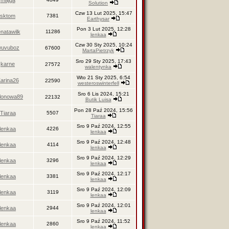
majga
Solution
Czw 13 Lut 2025, 15:47
sktom
7381
Earthysar
Pon 3 Lut 2025, 12:28
enatawilk
11286
lenkaa
Czw 30 Sty 2025, 10:24
wuvuboz
67600
MartaPietrzyk
Sro 29 Sty 2025, 17:43
karne
27572
walentynka
Wto 21 Sty 2025, 6:54
arina26
22590
westeroswinterfell
Sro 6 Lis 2024, 15:21
lonowa89
22132
Butik Luisa
Pon 28 Paź 2024, 15:56
Tiaraa
5507
Tiaraa
Sro 9 Paź 2024, 12:55
lenkaa
4226
lenkaa
Sro 9 Paź 2024, 12:48
lenkaa
4114
lenkaa
Sro 9 Paź 2024, 12:29
lenkaa
3296
lenkaa
Sro 9 Paź 2024, 12:17
lenkaa
3381
lenkaa
Sro 9 Paź 2024, 12:09
lenkaa
3119
lenkaa
Sro 9 Paź 2024, 12:01
lenkaa
2944
lenkaa
Sro 9 Paź 2024, 11:52
lenkaa
2860
lenkaa