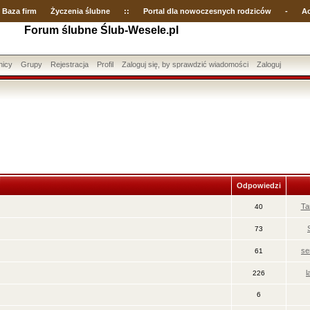
Baza firm
Życzenia ślubne
::
Portal dla nowoczesnych rodziców
-
Ac
Forum ślubne Ślub-Wesele.pl
nicy
Grupy
Rejestracja
Profil
Zaloguj się, by sprawdzić wiadomości
Zaloguj
Odpowiedzi
Ta
40
73
se
61
l
226
6