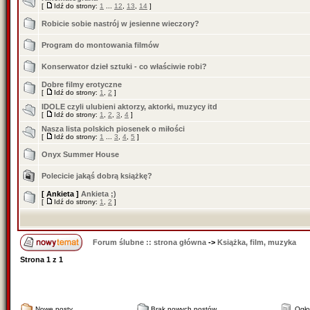
[
Idź do strony:
1
...
12
,
13
,
14
]
Robicie sobie nastrój w jesienne wieczory?
Program do montowania filmów
Konserwator dzieł sztuki - co właściwie robi?
Dobre filmy erotyczne
[
Idź do strony:
1
,
2
]
IDOLE czyli ulubieni aktorzy, aktorki, muzycy itd
[
Idź do strony:
1
,
2
,
3
,
4
]
Nasza lista polskich piosenek o miłości
[
Idź do strony:
1
...
3
,
4
,
5
]
Onyx Summer House
Polecicie jakąś dobrą książkę?
[ Ankieta ]
Ankieta ;)
[
Idź do strony:
1
,
2
]
Forum ślubne :: strona główna
->
Książka, film, muzyka
Strona
1
z
1
Nowe posty
Brak nowych postów
Ogło