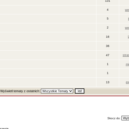
131
4
we
5
2
we
16
36
str
47
1
mi
1
ew
13
Wyświetl tematy z ostatnich:
Skocz do:
szenie