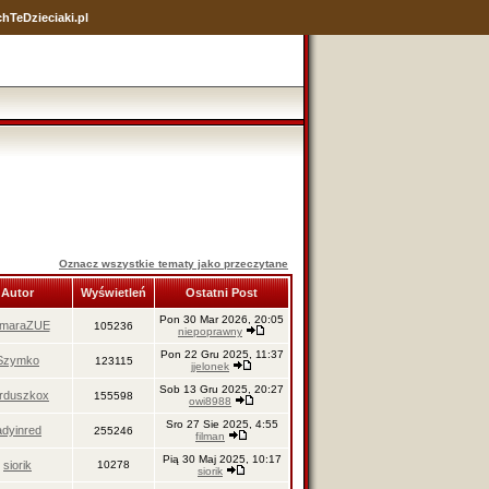
hTeDzieciaki.pl
Oznacz wszystkie tematy jako przeczytane
Autor
Wyświetleń
Ostatni Post
Pon 30 Mar 2026, 20:05
maraZUE
105236
niepoprawny
Pon 22 Gru 2025, 11:37
Szymko
123115
jjelonek
Sob 13 Gru 2025, 20:27
rduszkox
155598
owi8988
Sro 27 Sie 2025, 4:55
adyinred
255246
filman
Pią 30 Maj 2025, 10:17
siorik
10278
siorik