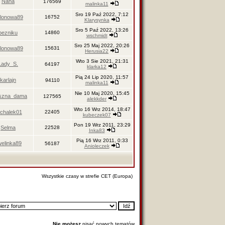
Nana
176569
malinka11
Sro 19 Paź 2022, 7:12
lonowa89
16752
Klarysynka
Sro 5 Paź 2022, 13:26
bezniku
14860
wschmidt
Sro 25 Maj 2022, 20:26
lonowa89
15631
Herusia22
Wto 3 Sie 2021, 21:31
Lady_S.
64197
klarka12
Pią 24 Lip 2020, 11:57
karlajn
94110
malinka11
Nie 10 Maj 2020, 15:45
aszna_dama
127565
alekkder
Wto 16 Wrz 2014, 18:47
chalek01
22405
kubeczek07
Pon 19 Wrz 2011, 23:29
Selma
22528
Inka83
Pią 16 Wrz 2011, 0:33
elinka89
56187
Anioleczek
Wszystkie czasy w strefie CET (Europa)
Nie możesz
pisać nowych tematów