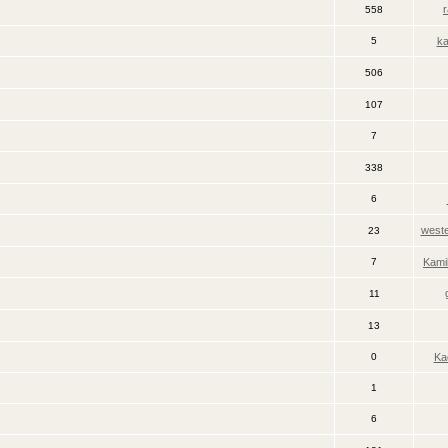
558
5
ka
506
107
7
338
6
weste
23
7
Kami
11
13
0
Ka
1
6