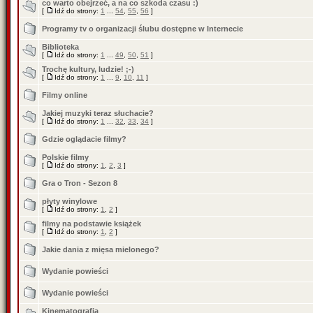
co warto obejrzeć, a na co szkoda czasu :)
[
Idź do strony:
1
...
54
,
55
,
56
]
Programy tv o organizacji ślubu dostępne w Internecie
Biblioteka
[
Idź do strony:
1
...
49
,
50
,
51
]
Trochę kultury, ludzie! ;-)
[
Idź do strony:
1
...
9
,
10
,
11
]
Filmy online
Jakiej muzyki teraz słuchacie?
[
Idź do strony:
1
...
32
,
33
,
34
]
Gdzie oglądacie filmy?
Polskie filmy
[
Idź do strony:
1
,
2
,
3
]
Gra o Tron - Sezon 8
płyty winylowe
[
Idź do strony:
1
,
2
]
filmy na podstawie książek
[
Idź do strony:
1
,
2
]
Jakie dania z mięsa mielonego?
Wydanie powieści
Wydanie powieści
Kinematografia