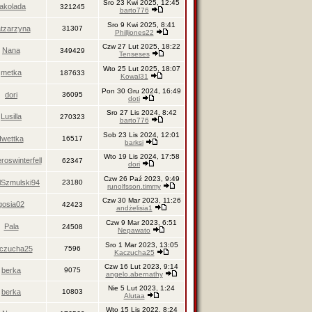
Sro 23 Kwi 2025, 12:45
rakolada
321245
barto776
Sro 9 Kwi 2025, 8:41
tzarzyna
31307
Philljones22
Czw 27 Lut 2025, 18:22
Nana
349429
Tenseses
Wto 25 Lut 2025, 18:07
metka
187633
Kowal31
Pon 30 Gru 2024, 16:49
dori
36095
doti
Sro 27 Lis 2024, 8:42
Lusilla
270323
barto776
Sob 23 Lis 2024, 12:01
Iwettka
16517
barksi
Wto 19 Lis 2024, 17:58
roswinterfell
62347
dori
Czw 26 Paź 2023, 9:49
lSzmulski94
23180
runolfsson.timmy
Czw 30 Mar 2023, 11:26
gosia02
42423
andżelisia1
Czw 9 Mar 2023, 6:51
Pala
24508
Nepawato
Sro 1 Mar 2023, 13:05
czucha25
7596
Kaczucha25
Czw 16 Lut 2023, 9:14
berka
9075
angelo.abernathy
Nie 5 Lut 2023, 1:24
berka
10803
Alutaa
Wto 15 Lis 2022, 8:24