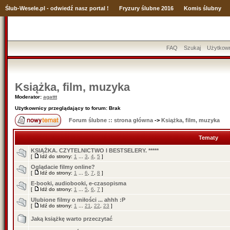
Ślub
-Wesele.pl - odwiedź nasz portal !
Fryzury ślubne 2016
Komis ślubny
FAQ
Szukaj
Użytkow
Książka, film, muzyka
Moderator:
agattt
Użytkownicy przeglądający to forum: Brak
Forum ślubne :: strona główna
->
Książka, film, muzyka
Tematy
KSIĄŻKA. CZYTELNICTWO I BESTSELERY. *****
[
Idź do strony:
1
...
3
,
4
,
5
]
Oglądacie filmy online?
[
Idź do strony:
1
...
6
,
7
,
8
]
E-booki, audiobooki, e-czasopisma
[
Idź do strony:
1
...
5
,
6
,
7
]
Ulubione filmy o miłości ... ahhh :P
[
Idź do strony:
1
...
21
,
22
,
23
]
Jaką książkę warto przeczytać