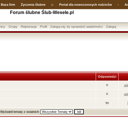
Baza firm
Życzenia ślubne
::
Portal dla nowoczesnych rodziców
-
Ac
Forum ślubne Ślub-Wesele.pl
nicy
Grupy
Rejestracja
Profil
Zaloguj się, by sprawdzić wiadomości
Zaloguj
Odpowiedzi
0
ad
0
ad
50
Wyświetl tematy z ostatnich: