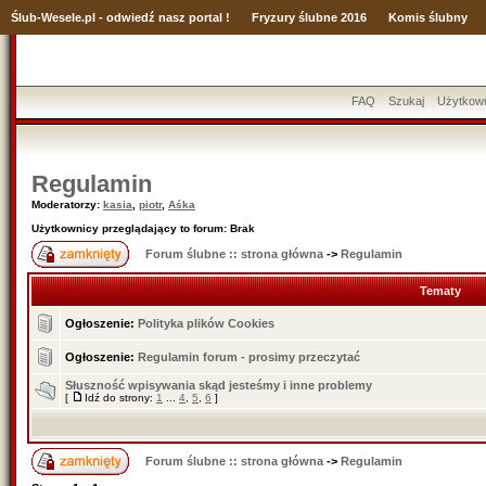
Ślub
-Wesele.pl - odwiedź nasz portal !
Fryzury ślubne 2016
Komis ślubny
FAQ
Szukaj
Użytkow
Regulamin
Moderatorzy:
kasia
,
piotr
,
Aśka
Użytkownicy przeglądający to forum: Brak
Forum ślubne :: strona główna
->
Regulamin
Tematy
Ogłoszenie:
Polityka plików Cookies
Ogłoszenie:
Regulamin forum - prosimy przeczytać
Słuszność wpisywania skąd jesteśmy i inne problemy
[
Idź do strony:
1
...
4
,
5
,
6
]
Forum ślubne :: strona główna
->
Regulamin