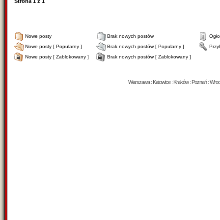
Strona
1
z
1
Nowe posty
Brak nowych postów
Ogło
Nowe posty [ Popularny ]
Brak nowych postów [ Popularny ]
Przy
Nowe posty [ Zablokowany ]
Brak nowych postów [ Zablokowany ]
Warszawa : Katowice : Kraków : Poznań : Wrocław