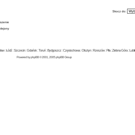
Skocz do:
szenie
klejony
 : Łódź : Szczecin : Gdańsk : Toruń : Bydgoszcz : Częstochowa : Olsztyn : Rzeszów : Piła : Zielona Góra : Lublin
Powered by
phpBB
© 2001, 2005 phpBB Group