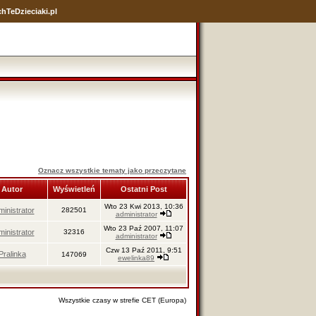
hTeDzieciaki.pl
Oznacz wszystkie tematy jako przeczytane
Autor
Wyświetleń
Ostatni Post
Wto 23 Kwi 2013, 10:36
ministrator
282501
administrator
Wto 23 Paź 2007, 11:07
ministrator
32316
administrator
Czw 13 Paź 2011, 9:51
Pralinka
147069
ewelinka89
Wszystkie czasy w strefie CET (Europa)