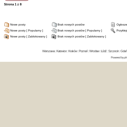
Strona
1
z
8
Nowe posty
Brak nowych postów
Ogłosze
Nowe posty [ Popularny ]
Brak nowych postów [ Popularny ]
Przykle
Nowe posty [ Zablokowany ]
Brak nowych postów [ Zablokowany ]
Warszawa : Katowice : Kraków : Poznań : Wrocław : Łódź : Szczecin : Gdańsk 
Powered by
p