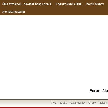
Ślub
-Wesele.pl - odwiedź nasz portal !
Fryzury ślubne 2016
Komis ślubny
AchTeDzieciaki.pl
Forum ślu
FAQ
Szukaj
Użytkownicy
Grupy
Rejestr