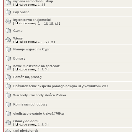
wycena samochodu skup
[
Idź do strony:
1
,
2
]
Gry online
Internetowe znajomości
[
Idź do strony:
1
...
19
,
20
,
21
]
Game
Włosy
[
Idź do strony:
1
...
7
,
8
,
9
]
Planuję wyjazd na Cypr
Bonusy
nowe mieszkanie na sprzedaż
[
Idź do strony:
1
,
2
,
3
]
Pomóż mi, proszę!
Doświadczenie eksperta pomaga nowym użytkownikom VOX
Wschody i zachody słońca Polska
Komis samochodowy
okulista prywatnie krako&#769;w
Obrazy do domu
[
Idź do strony:
1
,
2
,
3
]
tani pierścionek