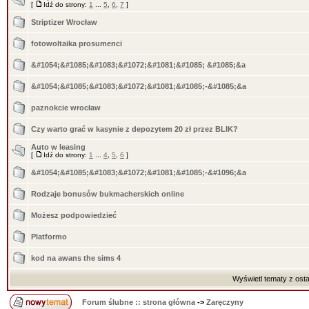
[
Idź do strony:
1
...
5
,
6
,
7
]
Striptizer Wrocław
fotowoltaika prosumenci
&#1054;&#1085;&#1083;&#1072;&#1081;&#1085; &#1085;&a
&#1054;&#1085;&#1083;&#1072;&#1081;&#1085;-&#1085;&a
paznokcie wrocław
Czy warto grać w kasynie z depozytem 20 zł przez BLIK?
Auto w leasing
[
Idź do strony:
1
...
4
,
5
,
6
]
&#1054;&#1085;&#1083;&#1072;&#1081;&#1085;-&#1096;&a
Rodzaje bonusów bukmacherskich online
Możesz podpowiedzieć
Platformo
kod na awans the sims 4
Wyświetl tematy z osta
Forum ślubne :: strona główna
->
Zaręczyny