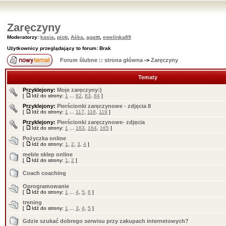
Zaręczyny
Moderatorzy:
kasia
,
piotr
,
Aśka
,
agattt
,
ewelinka89
Użytkownicy przeglądający to forum: Brak
Forum ślubne :: strona główna
->
Zaręczyny
Tematy
Przyklejony:
Moje zaręczyny:)
[
Idź do strony:
1
...
82
,
83
,
84
]
Przyklejony:
Pierścionki zaręczynowe - zdjęcia II
[
Idź do strony:
1
...
117
,
118
,
119
]
Przyklejony:
Pierścionki zaręczynowe- zdjęcia
[
Idź do strony:
1
...
163
,
164
,
165
]
Pożyczka online
[
Idź do strony:
1
,
2
,
3
,
4
]
meble sklep online
[
Idź do strony:
1
,
2
]
Coach coaching
Oprogramowanie
[
Idź do strony:
1
...
4
,
5
,
6
]
trening
[
Idź do strony:
1
...
3
,
4
,
5
]
Gdzie szukać dobrego serwisu przy zakupach internetowych?