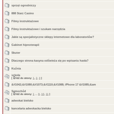
sprzęt ogrodniczy
888 Starz Casino
Filmy instruktażowe
Filmy instruktażowe i szukam narzędzia
Jakie są specjalistyczne sklepy internetowe dla laboratoriów?
Gabinet hipnoterapii
Skuter
Dlaczego strona kasyna odświeża się po wpisaniu hasła?
Kuźnia
szkoła
[
Idź do strony:
1
,
2
,
3
]
&#1042;&#1080;&#1073;&#1110;&#1088; iPhone 17 &#1085;&am
Samochód
[
Idź do strony:
1
...
9
,
10
,
11
]
adwokat bielsko
kancelaria adwokacka bielsko