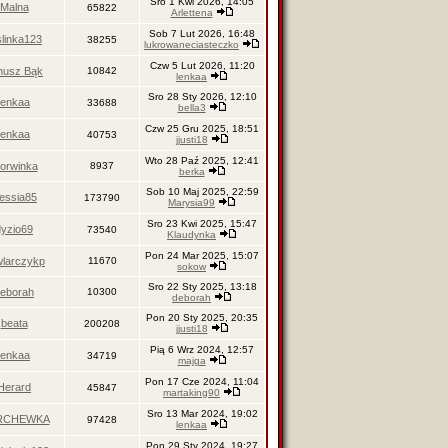
Sro 1 Kwi 2026, 14:05
Malna
65822
Arlettena
Sob 7 Lut 2026, 16:48
slinka123
38255
lukrowaneciasteczko
Czw 5 Lut 2026, 11:20
nusz Bąk
10842
lenkaa
Sro 28 Sty 2026, 12:10
lenkaa
33688
bella3
Czw 25 Gru 2025, 18:51
lenkaa
40753
jjusti18
Wto 28 Paź 2025, 12:41
orwinka
8937
berka
Sob 10 Maj 2025, 22:59
nessia85
173790
Marysia99
Sro 23 Kwi 2025, 15:47
dyzio69
73540
Klaudynka
Pon 24 Mar 2025, 15:07
larczykp
11670
sokow
Sro 22 Sty 2025, 13:18
eborah
10300
deborah
Pon 20 Sty 2025, 20:35
beata
200208
jjusti18
Pią 6 Wrz 2024, 12:57
lenkaa
34719
majga
Pon 17 Cze 2024, 11:04
Herard
45847
martaking90
Sro 13 Mar 2024, 19:02
RCHEWKA
97428
lenkaa
Pon 29 Sty 2024, 19:27