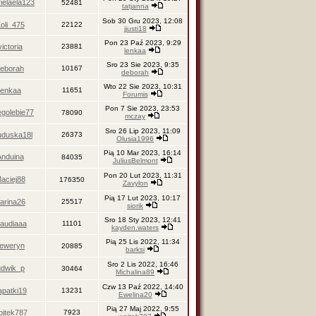
ielaela123
52481
tatjanna
Sob 30 Gru 2023, 12:08
oli_475
22122
jjusti18
Pon 23 Paź 2023, 9:29
victoria
23881
lenkaa
Sro 23 Sie 2023, 9:35
eborah
10167
deborah
Wto 22 Sie 2023, 10:31
lenkaa
11651
Forumis
Pon 7 Sie 2023, 23:53
egolebie77
78090
mczay
Sro 26 Lip 2023, 11:09
uduska18l
26373
Olusia1996
Pią 10 Mar 2023, 16:14
Anduina
84035
JuliusBelmont
Pon 20 Lut 2023, 11:31
aciej88
176350
Zavylon
Pią 17 Lut 2023, 10:17
arina26
25517
siorik
Sro 18 Sty 2023, 12:41
laudiaaa
11101
kayden.waters
Pią 25 Lis 2022, 11:34
eweryn
20885
barksi
Sro 2 Lis 2022, 16:46
udwik_p
30464
Michalina89
Czw 13 Paź 2022, 14:40
apatki19
13231
Ewelina20
Pią 27 Maj 2022, 9:55
ojtek787
7923