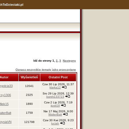
hTeDzieciaki.pl
Idź do strony
1
,
2
,
3
Następny
Oznacz wszystkie tematy jako przeczytane
Autor
Wyświetleń
Ostatni Post
Czw 30 Lip 2026, 11:37
rgolcia33
12041
klarka12
Sro 29 Lip 2026, 12:39
erzy1306
2325
barek133723
Czw 2 Lip 2026, 7:19
filek15
1890
jjusti18
Nie 17 Maj 2026, 9:00
lterBalt
1759
WalterBalt
Czw 30 Kwi 2026, 9:23
stysiaVN
121798
luciah