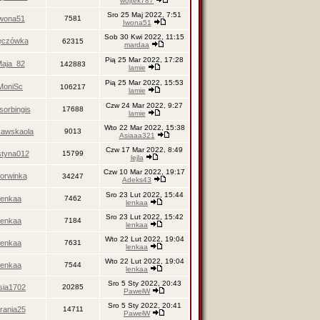
wojtek787
Sro 25 Maj 2022, 7:51
wona51
7581
Iwona51
Sob 30 Kwi 2022, 11:15
ęczówka
62315
mardaa
Pią 25 Mar 2022, 17:28
aja_82
142883
lamie
Pią 25 Mar 2022, 15:53
MoniSc
106217
lamie
Czw 24 Mar 2022, 9:27
sorbingis
17688
lamie
Wto 22 Mar 2022, 15:38
kawskaola
9013
Asiaaa321
Czw 17 Mar 2022, 8:49
styna012
15799
lejla
Czw 10 Mar 2022, 19:17
orwinka
34247
Adeks43
Sro 23 Lut 2022, 15:44
lenkaa
7462
lenkaa
Sro 23 Lut 2022, 15:42
lenkaa
7184
lenkaa
Wto 22 Lut 2022, 19:04
lenkaa
7631
lenkaa
Wto 22 Lut 2022, 19:04
lenkaa
7544
lenkaa
Sro 5 Sty 2022, 20:43
sia1702
20285
PawełW
Sro 5 Sty 2022, 20:41
rania25
14711
PawełW