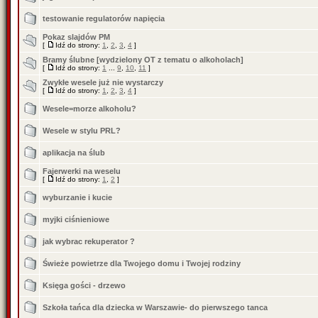
testowanie regulatorów napięcia
Pokaz slajdów PM
[
Idź do strony:
1
,
2
,
3
,
4
]
Bramy ślubne [wydzielony OT z tematu o alkoholach]
[
Idź do strony:
1
...
9
,
10
,
11
]
Zwykłe wesele już nie wystarczy
[
Idź do strony:
1
,
2
,
3
,
4
]
Wesele=morze alkoholu?
Wesele w stylu PRL?
aplikacja na ślub
Fajerwerki na weselu
[
Idź do strony:
1
,
2
]
wyburzanie i kucie
myjki ciśnieniowe
jak wybrac rekuperator ?
Świeże powietrze dla Twojego domu i Twojej rodziny
Księga gości - drzewo
Szkoła tańca dla dziecka w Warszawie- do pierwszego tanca