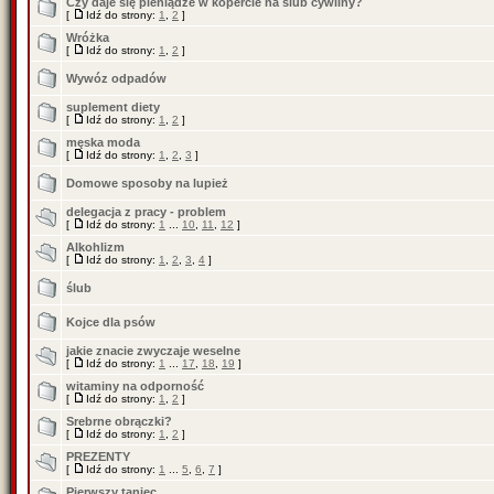
Czy daje się pieniądze w kopercie na ślub cywilny?
[
Idź do strony:
1
,
2
]
Wróżka
[
Idź do strony:
1
,
2
]
Wywóz odpadów
suplement diety
[
Idź do strony:
1
,
2
]
męska moda
[
Idź do strony:
1
,
2
,
3
]
Domowe sposoby na lupież
delegacja z pracy - problem
[
Idź do strony:
1
...
10
,
11
,
12
]
Alkohlizm
[
Idź do strony:
1
,
2
,
3
,
4
]
ślub
Kojce dla psów
jakie znacie zwyczaje weselne
[
Idź do strony:
1
...
17
,
18
,
19
]
witaminy na odporność
[
Idź do strony:
1
,
2
]
Srebrne obrączki?
[
Idź do strony:
1
,
2
]
PREZENTY
[
Idź do strony:
1
...
5
,
6
,
7
]
Pierwszy taniec