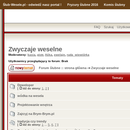
Ślub
-Wesele.pl - odwiedź nasz portal !
Fryzury ślubne 2016
Komis ślubny
FAQ
Szukaj
Użytkow
Zwyczaje weselne
Moderatorzy:
kasia
,
piotr
,
Aśka
,
ewelajn
,
ruda_wiewiórka
Użytkownicy przeglądający to forum: Brak
Forum ślubne :: strona główna
->
Zwyczaje weselne
Tematy
Deweloper
[
Idź do strony:
1
,
2
]
wódka na wesela
Projektowanie wnętrza
Zajrzyj na Brym-Brym.pl
tradycja czy trendy
[
Idź do strony:
1
...
5
,
6
,
7
]