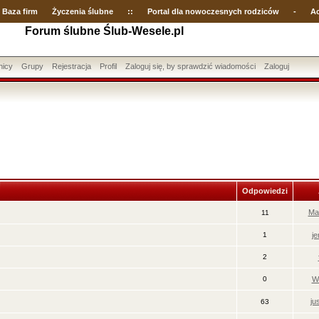
Baza firm
Życzenia ślubne
::
Portal dla nowoczesnych rodziców
-
Ac
Forum ślubne Ślub-Wesele.pl
nicy
Grupy
Rejestracja
Profil
Zaloguj się, by sprawdzić wiadomości
Zaloguj
Odpowiedzi
Ma
11
1
j
2
0
Wa
ju
63