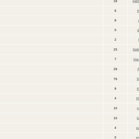
gabr
16
6
K
8
0
d
2
bial
25
7
kla
29
M
76
9
K
4
K
s
10
l
10
4
p
0
w