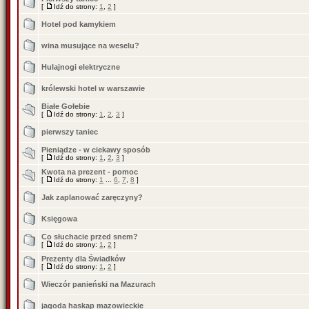
[
Idź do strony:
1
,
2
]
Hotel pod kamykiem
wina musujące na weselu?
Hulajnogi elektryczne
królewski hotel w warszawie
Białe Gołebie
[
Idź do strony:
1
,
2
,
3
]
pierwszy taniec
Pieniądze - w ciekawy sposób
[
Idź do strony:
1
,
2
,
3
]
Kwota na prezent - pomoc
[
Idź do strony:
1
...
6
,
7
,
8
]
Jak zaplanować zaręczyny?
Księgowa
Co słuchacie przed snem?
[
Idź do strony:
1
,
2
]
Prezenty dla Świadków
[
Idź do strony:
1
,
2
]
Wieczór panieński na Mazurach
jagoda haskap mazowieckie