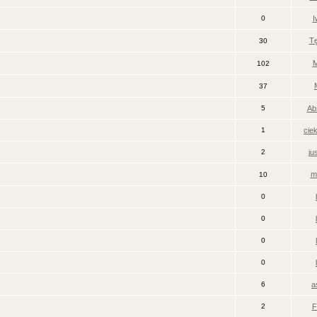
0
I
T
30
M
102
37
5
Ab
1
cie
2
ju
m
10
0
0
0
0
6
a
2
F