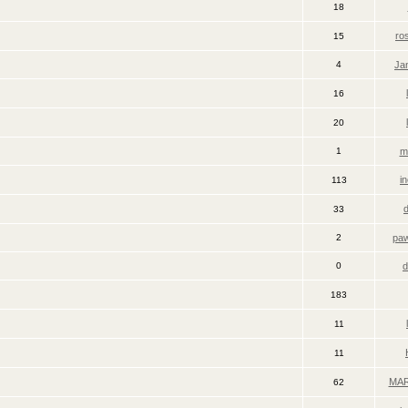
18
ro
15
4
Ja
16
20
1
m
i
113
33
2
paw
0
d
183
11
11
MA
62