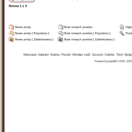
Strona
1
z
3
Nowe posty
Brak nowych postów
Ogło
Nowe posty [ Popularny ]
Brak nowych postów [ Popularny ]
Przy
Nowe posty [ Zablokowany ]
Brak nowych postów [ Zablokowany ]
Warszawa : Katowice : Kraków : Poznań : Wrocław : Łódź : Szczecin : Gdańsk : Toruń : Bydgosz
Powered by
phpBB
© 2001, 200