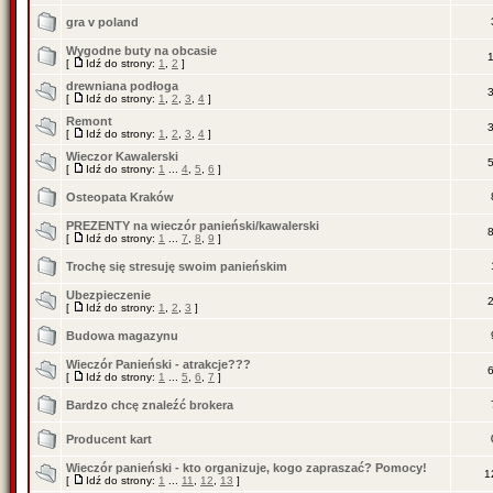
gra v poland
Wygodne buty na obcasie
[
Idź do strony:
1
,
2
]
drewniana podłoga
[
Idź do strony:
1
,
2
,
3
,
4
]
Remont
[
Idź do strony:
1
,
2
,
3
,
4
]
Wieczor Kawalerski
[
Idź do strony:
1
...
4
,
5
,
6
]
Osteopata Kraków
PREZENTY na wieczór panieński/kawalerski
[
Idź do strony:
1
...
7
,
8
,
9
]
Trochę się stresuję swoim panieńskim
Ubezpieczenie
[
Idź do strony:
1
,
2
,
3
]
Budowa magazynu
Wieczór Panieński - atrakcje???
[
Idź do strony:
1
...
5
,
6
,
7
]
Bardzo chcę znaleźć brokera
Producent kart
Wieczór panieński - kto organizuje, kogo zapraszać? Pomocy!
1
[
Idź do strony:
1
...
11
,
12
,
13
]