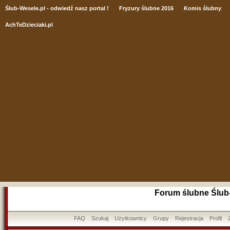
Ślub
-Wesele.pl - odwiedź nasz portal !
Fryzury ślubne 2016
Komis ślubny
AchTeDzieciaki.pl
Forum ślubne Ślub
FAQ
Szukaj
Użytkownicy
Grupy
Rejestracja
Profil