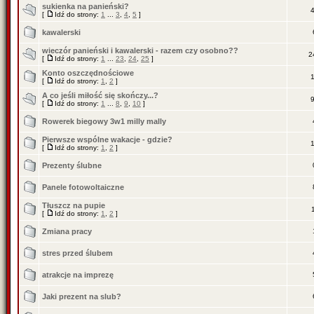
sukienka na panieński?
[
Idź do strony:
1
...
3
,
4
,
5
]
kawalerski
wieczór panieński i kawalerski - razem czy osobno??
2
[
Idź do strony:
1
...
23
,
24
,
25
]
Konto oszczędnościowe
[
Idź do strony:
1
,
2
]
A co jeśli miłość się skończy...?
[
Idź do strony:
1
...
8
,
9
,
10
]
Rowerek biegowy 3w1 milly mally
Pierwsze wspólne wakacje - gdzie?
[
Idź do strony:
1
,
2
]
Prezenty ślubne
Panele fotowoltaiczne
Tłuszcz na pupie
[
Idź do strony:
1
,
2
]
Zmiana pracy
stres przed ślubem
atrakcje na imprezę
Jaki prezent na slub?