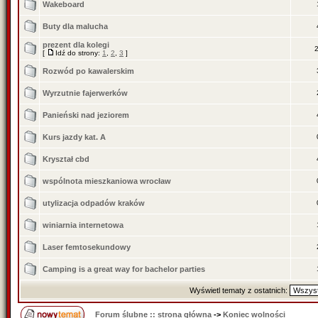
Wakeboard
Buty dla malucha
prezent dla kolegi
[
Idź do strony:
1
,
2
,
3
]
Rozwód po kawalerskim
Wyrzutnie fajerwerków
Panieński nad jeziorem
Kurs jazdy kat. A
Kryształ cbd
wspólnota mieszkaniowa wrocław
utylizacja odpadów kraków
winiarnia internetowa
Laser femtosekundowy
Camping is a great way for bachelor parties
Wyświetl tematy z ostatnich:
Forum ślubne :: strona główna
->
Koniec wolności