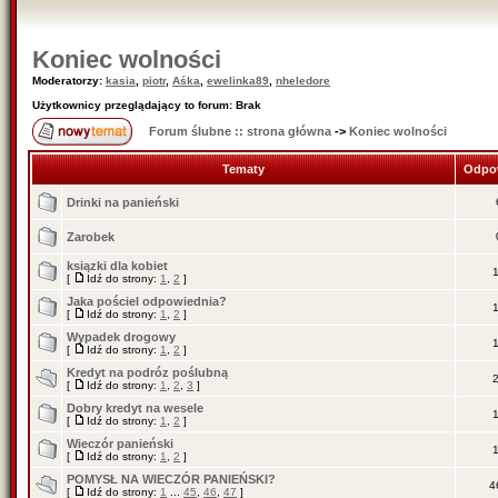
Koniec wolności
Moderatorzy:
kasia
,
piotr
,
Aśka
,
ewelinka89
,
nheledore
Użytkownicy przeglądający to forum: Brak
Forum ślubne :: strona główna
->
Koniec wolności
Tematy
Odpo
Drinki na panieński
Zarobek
ksiązki dla kobiet
[
Idź do strony:
1
,
2
]
Jaka pościel odpowiednia?
[
Idź do strony:
1
,
2
]
Wypadek drogowy
[
Idź do strony:
1
,
2
]
Kredyt na podróz poślubną
[
Idź do strony:
1
,
2
,
3
]
Dobry kredyt na wesele
[
Idź do strony:
1
,
2
]
Wieczór panieński
[
Idź do strony:
1
,
2
]
POMYSŁ NA WIECZÓR PANIEŃSKI?
4
[
Idź do strony:
1
...
45
,
46
,
47
]