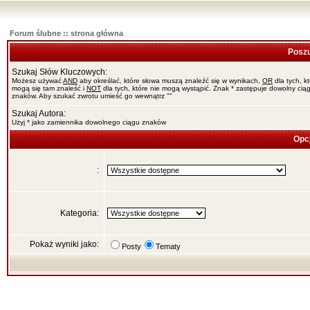
Forum ślubne :: strona główna
Poszu
Szukaj Słów Kluczowych:
Możesz używać
AND
aby określać, które słowa muszą znaleźć się w wynikach,
OR
dla tych, k
mogą się tam znaleść i
NOT
dla tych, które nie mogą wystąpić. Znak * zastępuje dowolny cią
znaków. Aby szukać zwrotu umieść go wewnątrz ""
Szukaj Autora:
Użyj * jako zamiennika dowolnego ciągu znaków
Opc
:
Kategoria:
Pokaż wyniki jako:
Posty
Tematy