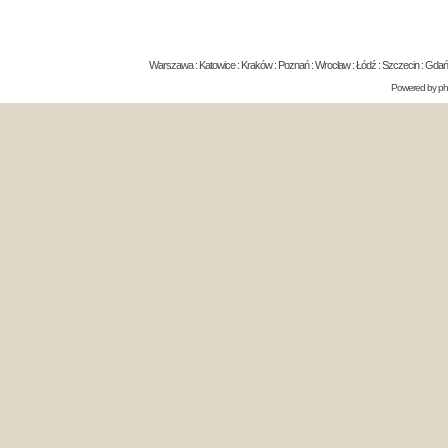
Warszawa : Katowice : Kraków : Poznań : Wrocław : Łódź : Szczecin : Gdańsk 
Powered by
p