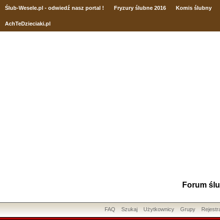
Ślub
-Wesele.pl - odwiedź nasz portal !
Fryzury ślubne 2016
Komis ślubny
AchTeDzieciaki.pl
Forum ślu
FAQ
Szukaj
Użytkownicy
Grupy
Rejestr