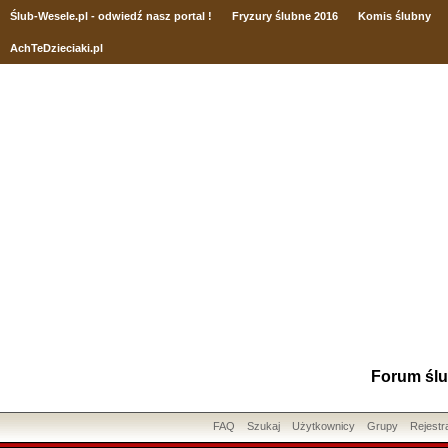
Ślub
-Wesele.pl - odwiedź nasz portal !
Fryzury ślubne 2016
Komis ślubny
AchTeDzieciaki.pl
Forum ślu
FAQ
Szukaj
Użytkownicy
Grupy
Rejestr