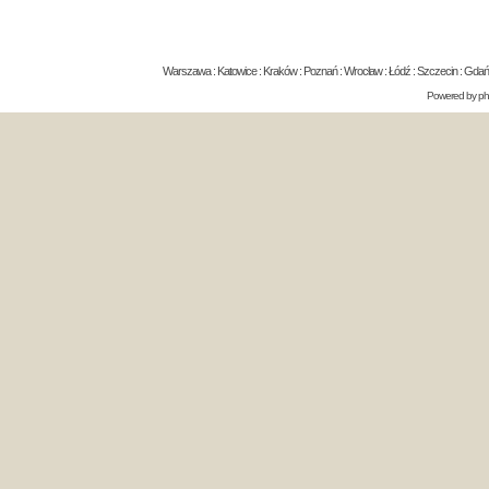
Warszawa : Katowice : Kraków : Poznań : Wrocław : Łódź : Szczecin : Gdańsk 
Powered by
p