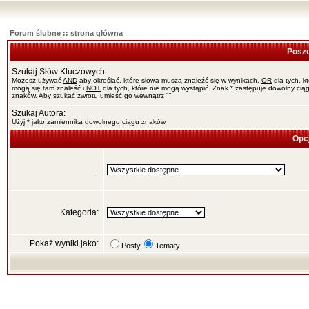
Forum ślubne :: strona główna
Poszu
Szukaj Słów Kluczowych:
Możesz używać
AND
aby określać, które słowa muszą znaleźć się w wynikach,
OR
dla tych, k
mogą się tam znaleść i
NOT
dla tych, które nie mogą wystąpić. Znak * zastępuje dowolny cią
znaków. Aby szukać zwrotu umieść go wewnątrz ""
Szukaj Autora:
Użyj * jako zamiennika dowolnego ciągu znaków
Opc
:
Kategoria:
Pokaż wyniki jako:
Posty
Tematy