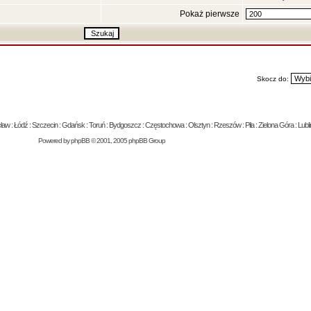
Pokaż pierwsze
Skocz do:
 : Łódź : Szczecin : Gdańsk : Toruń : Bydgoszcz : Częstochowa : Olsztyn : Rzeszów : Piła : Zielona Góra : Lublin
Powered by
phpBB
© 2001, 2005 phpBB Group