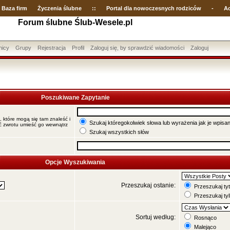
Baza firm
Życzenia ślubne
::
Portal dla nowoczesnych rodziców
-
Ac
Forum ślubne Ślub-Wesele.pl
nicy
Grupy
Rejestracja
Profil
Zaloguj się, by sprawdzić wiadomości
Zaloguj
Poszukiwane Zapytanie
, które mogą się tam znaleść i
Szukaj któregokolwiek słowa lub wyrażenia jak je wpisa
ać zwrotu umieść go wewnątrz
Szukaj wszystkich słów
Opcje Wyszukiwania
Przeszukaj ostanie:
Przeszukaj tyt
Przeszukaj tyl
Sortuj według:
Rosnąco
Malejąco