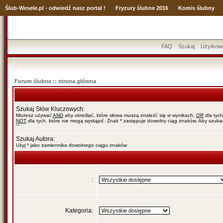
Ślub
-Wesele.pl - odwiedź nasz portal !
Fryzury ślubne 2016
Komis ślubny
FAQ
Szukaj
Użytkow
Forum ślubne :: strona główna
Szukaj Słów Kluczowych:
Możesz używać
AND
aby określać, które słowa muszą znaleźć się w wynikach,
OR
dla tych
NOT
dla tych, które nie mogą wystąpić. Znak * zastępuje dowolny ciąg znaków. Aby szuk
""
Szukaj Autora:
Użyj * jako zamiennika dowolnego ciągu znaków
:
Kategoria: