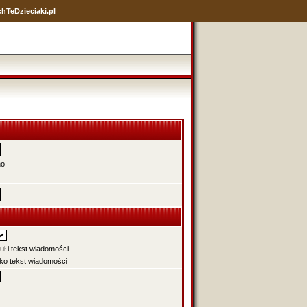
hTeDzieciaki.pl
no
uł i tekst wiadomości
ko tekst wiadomości