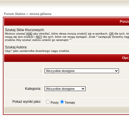
Forum ślubne :: strona główna
Poszu
Szukaj Słów Kluczowych:
Możesz używać
AND
aby określać, które słowa muszą znaleźć się w wynikach,
OR
dla tych, k
mogą się tam znaleść i
NOT
dla tych, które nie mogą wystąpić. Znak * zastępuje dowolny cią
znaków. Aby szukać zwrotu umieść go wewnątrz ""
Szukaj Autora:
Użyj * jako zamiennika dowolnego ciągu znaków
Opc
:
Kategoria:
Pokaż wyniki jako:
Posty
Tematy