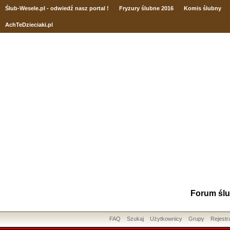
Ślub
-Wesele.pl - odwiedź nasz portal !
Fryzury ślubne 2016
Komis ślubny
AchTeDzieciaki.pl
Forum ślu
FAQ
Szukaj
Użytkownicy
Grupy
Rejestr