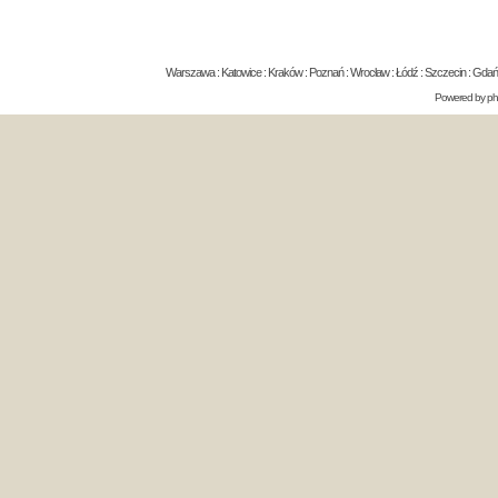
Warszawa : Katowice : Kraków : Poznań : Wrocław : Łódź : Szczecin : Gdańsk 
Powered by
p