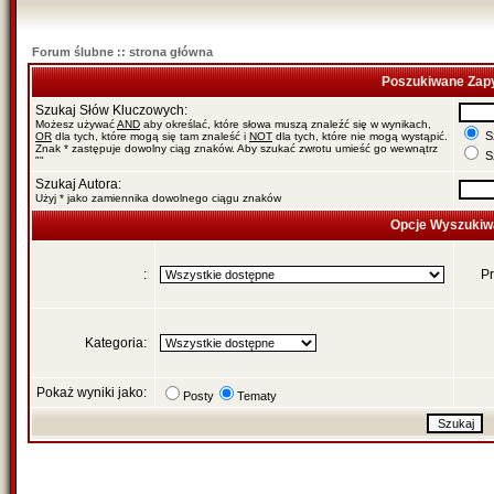
Forum ślubne :: strona główna
Poszukiwane Zapy
Szukaj Słów Kluczowych:
Możesz używać
AND
aby określać, które słowa muszą znaleźć się w wynikach,
Sz
OR
dla tych, które mogą się tam znaleść i
NOT
dla tych, które nie mogą wystąpić.
Znak * zastępuje dowolny ciąg znaków. Aby szukać zwrotu umieść go wewnątrz
Sz
""
Szukaj Autora:
Użyj * jako zamiennika dowolnego ciągu znaków
Opcje Wyszukiw
:
Pr
Kategoria:
Pokaż wyniki jako:
Posty
Tematy