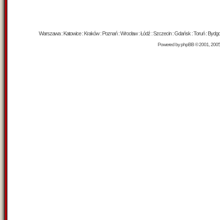
Warszawa : Katowice : Kraków : Poznań : Wrocław : Łódź : Szczecin : Gdańsk : Toruń : Bydgosz
Powered by
phpBB
© 2001, 200