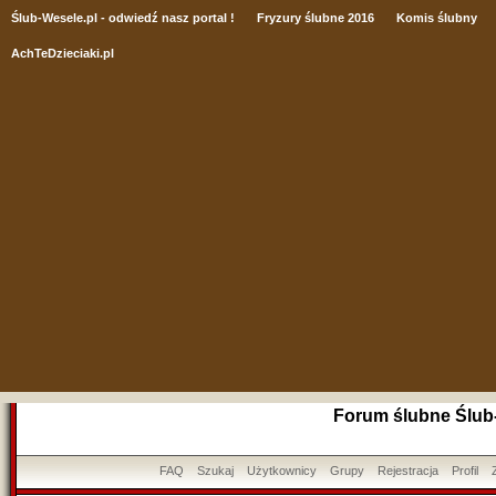
Ślub
-Wesele.pl - odwiedź nasz portal !
Fryzury ślubne 2016
Komis ślubny
AchTeDzieciaki.pl
Forum ślubne Ślub
FAQ
Szukaj
Użytkownicy
Grupy
Rejestracja
Profil