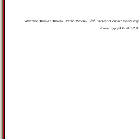
Warszawa : Katowice : Kraków : Poznań : Wrocław : Łódź : Szczecin : Gdańsk : Toruń : Bydgosz
Powered by
phpBB
© 2001, 200