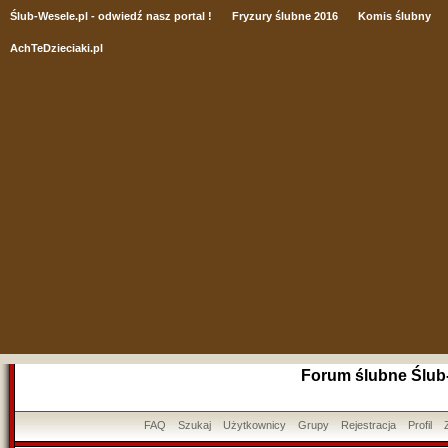
Ślub
-Wesele.pl - odwiedź nasz portal !
Fryzury ślubne 2016
Komis ślubny
AchTeDzieciaki.pl
Forum ślubne Ślub
FAQ
Szukaj
Użytkownicy
Grupy
Rejestracja
Profil