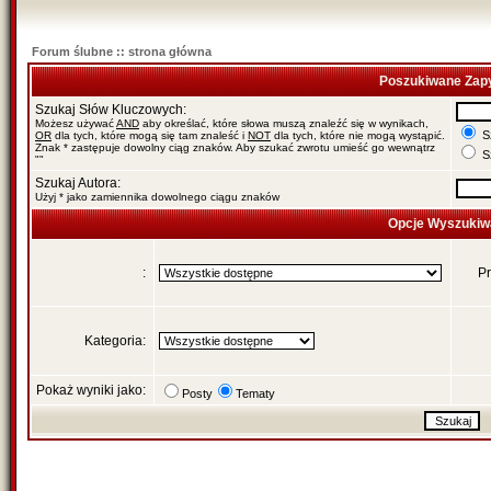
Forum ślubne :: strona główna
Poszukiwane Zapy
Szukaj Słów Kluczowych:
Możesz używać
AND
aby określać, które słowa muszą znaleźć się w wynikach,
Sz
OR
dla tych, które mogą się tam znaleść i
NOT
dla tych, które nie mogą wystąpić.
Znak * zastępuje dowolny ciąg znaków. Aby szukać zwrotu umieść go wewnątrz
Sz
""
Szukaj Autora:
Użyj * jako zamiennika dowolnego ciągu znaków
Opcje Wyszukiw
:
Pr
Kategoria:
Pokaż wyniki jako:
Posty
Tematy