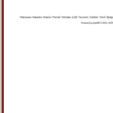
Warszawa : Katowice : Kraków : Poznań : Wrocław : Łódź : Szczecin : Gdańsk : Toruń : Bydgosz
Powered by
phpBB
© 2001, 200