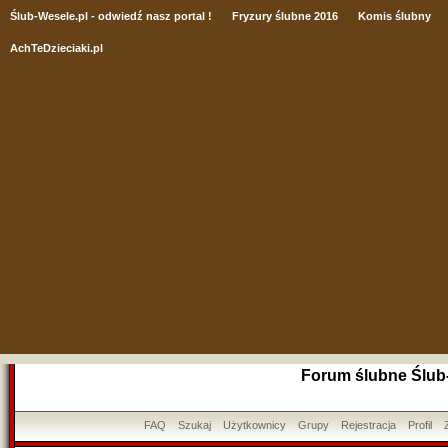
Ślub
-Wesele.pl - odwiedź nasz portal !
Fryzury ślubne 2016
Komis ślubny
AchTeDzieciaki.pl
Forum ślubne Ślub
FAQ
Szukaj
Użytkownicy
Grupy
Rejestracja
Profil