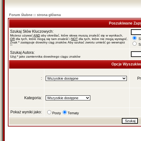
Forum ślubne :: strona główna
Poszukiwane Zapy
Szukaj Słów Kluczowych:
Możesz używać
AND
aby określać, które słowa muszą znaleźć się w wynikach,
Sz
OR
dla tych, które mogą się tam znaleść i
NOT
dla tych, które nie mogą wystąpić.
Znak * zastępuje dowolny ciąg znaków. Aby szukać zwrotu umieść go wewnątrz
Sz
""
Szukaj Autora:
Użyj * jako zamiennika dowolnego ciągu znaków
Opcje Wyszukiw
:
Pr
Kategoria:
Pokaż wyniki jako:
Posty
Tematy