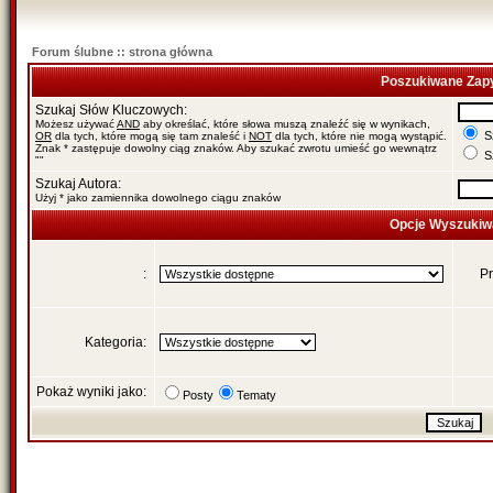
Forum ślubne :: strona główna
Poszukiwane Zapy
Szukaj Słów Kluczowych:
Możesz używać
AND
aby określać, które słowa muszą znaleźć się w wynikach,
Sz
OR
dla tych, które mogą się tam znaleść i
NOT
dla tych, które nie mogą wystąpić.
Znak * zastępuje dowolny ciąg znaków. Aby szukać zwrotu umieść go wewnątrz
Sz
""
Szukaj Autora:
Użyj * jako zamiennika dowolnego ciągu znaków
Opcje Wyszukiw
:
Pr
Kategoria:
Pokaż wyniki jako:
Posty
Tematy