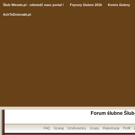
Ślub
-Wesele.pl - odwiedź nasz portal !
Fryzury ślubne 2016
Komis ślubny
AchTeDzieciaki.pl
Forum ślubne Ślub
FAQ
Szukaj
Użytkownicy
Grupy
Rejestracja
Profil