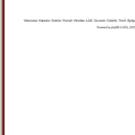
Warszawa : Katowice : Kraków : Poznań : Wrocław : Łódź : Szczecin : Gdańsk : Toruń : Bydgosz
Powered by
phpBB
© 2001, 200