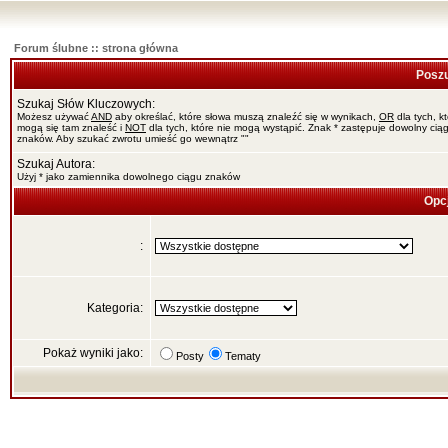
Forum ślubne :: strona główna
Poszu
Szukaj Słów Kluczowych:
Możesz używać
AND
aby określać, które słowa muszą znaleźć się w wynikach,
OR
dla tych, k
mogą się tam znaleść i
NOT
dla tych, które nie mogą wystąpić. Znak * zastępuje dowolny cią
znaków. Aby szukać zwrotu umieść go wewnątrz ""
Szukaj Autora:
Użyj * jako zamiennika dowolnego ciągu znaków
Opc
:
Kategoria:
Pokaż wyniki jako:
Posty
Tematy