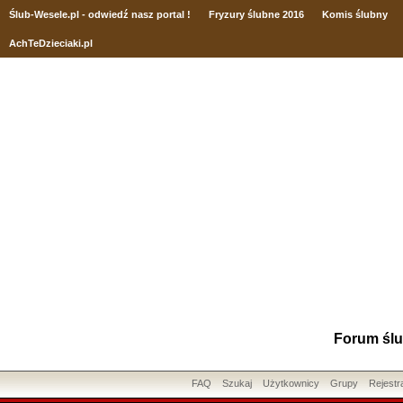
Ślub
-Wesele.pl - odwiedź nasz portal !
Fryzury ślubne 2016
Komis ślubny
AchTeDzieciaki.pl
Forum ślu
FAQ
Szukaj
Użytkownicy
Grupy
Rejestr