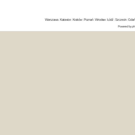
Warszawa : Katowice : Kraków : Poznań : Wrocław : Łódź : Szczecin : Gdańsk 
Powered by
p