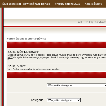
Ślub
-Wesele.pl - odwiedź nasz portal !
Fryzury ślubne 2016
Komis ślubny
FAQ
Szukaj
Użytkow
Forum ślubne :: strona główna
Szukaj Słów Kluczowych:
Możesz używać
AND
aby określać, które słowa muszą znaleźć się w wynikach,
OR
dla tych
NOT
dla tych, które nie mogą wystąpić. Znak * zastępuje dowolny ciąg znaków. Aby szuk
""
Szukaj Autora:
Użyj * jako zamiennika dowolnego ciągu znaków
:
Kategoria: