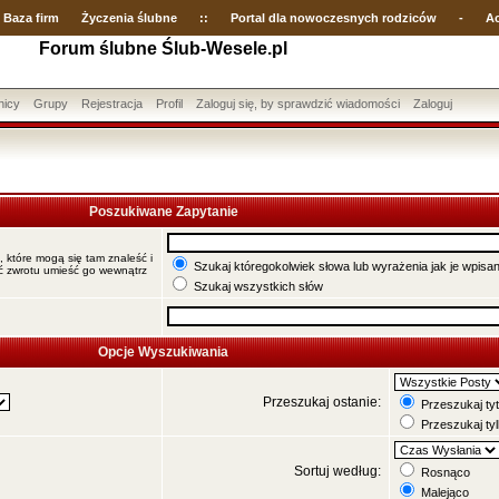
Baza firm
Życzenia ślubne
::
Portal dla nowoczesnych rodziców
-
Ac
Forum ślubne Ślub-Wesele.pl
nicy
Grupy
Rejestracja
Profil
Zaloguj się, by sprawdzić wiadomości
Zaloguj
Poszukiwane Zapytanie
, które mogą się tam znaleść i
Szukaj któregokolwiek słowa lub wyrażenia jak je wpisa
ać zwrotu umieść go wewnątrz
Szukaj wszystkich słów
Opcje Wyszukiwania
Przeszukaj ostanie:
Przeszukaj tyt
Przeszukaj tyl
Sortuj według:
Rosnąco
Malejąco