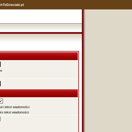
hTeDzieciaki.pl
no
uł i tekst wiadomości
ko tekst wiadomości