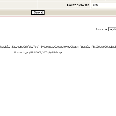
Pokaż pierwsze
Skocz do:
 : Łódź : Szczecin : Gdańsk : Toruń : Bydgoszcz : Częstochowa : Olsztyn : Rzeszów : Piła : Zielona Góra : Lublin
Powered by
phpBB
© 2001, 2005 phpBB Group