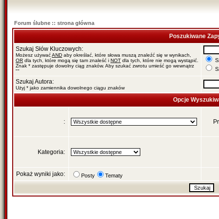
Forum ślubne :: strona główna
Poszukiwane Zapy
Szukaj Słów Kluczowych:
Możesz używać
AND
aby określać, które słowa muszą znaleźć się w wynikach,
Sz
OR
dla tych, które mogą się tam znaleść i
NOT
dla tych, które nie mogą wystąpić.
Znak * zastępuje dowolny ciąg znaków. Aby szukać zwrotu umieść go wewnątrz
Sz
""
Szukaj Autora:
Użyj * jako zamiennika dowolnego ciągu znaków
Opcje Wyszukiw
:
Pr
Kategoria:
Pokaż wyniki jako:
Posty
Tematy