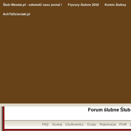
Ślub
-Wesele.pl - odwiedź nasz portal !
Fryzury ślubne 2016
Komis ślubny
AchTeDzieciaki.pl
Forum ślubne Ślub
FAQ
Szukaj
Użytkownicy
Grupy
Rejestracja
Profil