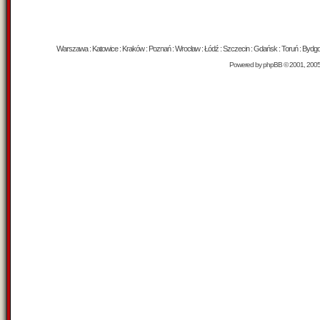
Warszawa : Katowice : Kraków : Poznań : Wrocław : Łódź : Szczecin : Gdańsk : Toruń : Bydgosz
Powered by
phpBB
© 2001, 200