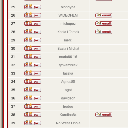
25
blondyna
26
WIDEOFILM
27
michupoz
28
Kasia i Tomek
29
merci
30
Basia i Michał
31
marta86-16
32
rybkamisiek
33
laszka
34
Agnes85
35
agat
36
davidson
37
fredee
38
Karolina8x
39
NoStress Opole