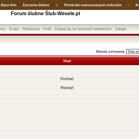
Baza firm
Życzenia ślubne
::
Portal dla nowoczesnych rodziców
-
Ac
Forum ślubne Ślub-Wesele.pl
nicy
Grupy
Rejestracja
Profil
Zaloguj się, by sprawdzić wiadomości
Zaloguj
Metoda sortowania:
Skąd
Poznań
Poznań