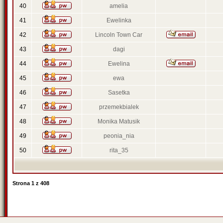
40
amelia
41
Ewelinka
42
Lincoln Town Car
43
dagi
44
Ewelina
45
ewa
46
Sasetka
47
przemekbialek
48
Monika Matusik
49
peonia_nia
50
rita_35
Strona
1
z
408