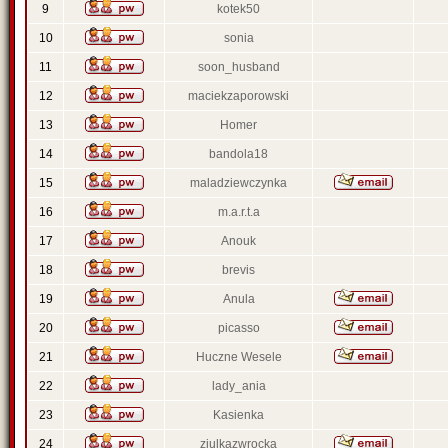
9
kotek50
10
sonia
11
soon_husband
12
maciekzaporowski
13
Homer
14
bandola18
15
maladziewczynka
16
m.a.r.t.a
17
Anouk
18
brevis
19
Anula
20
picasso
21
Huczne Wesele
22
lady_ania
23
Kasienka
24
ziulkazwrocka