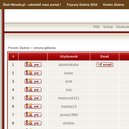
Ślub
-Wesele.pl - odwiedź nasz portal !
Fryzury ślubne 2016
Komis ślubny
FAQ
Szukaj
Użytkow
Forum ślubne :: strona główna
#
Użytkownik
Email
1
administrator
2
kasia
3
piotr
4
lula
5
mareczek121
6
madzia13
7
aniula1986
8
dzidzia