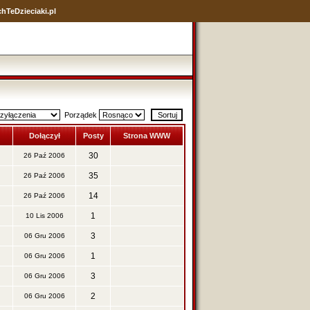
hTeDzieciaki.pl
Porządek
Dołączył
Posty
Strona WWW
30
26 Paź 2006
35
26 Paź 2006
14
26 Paź 2006
1
10 Lis 2006
3
06 Gru 2006
1
06 Gru 2006
3
06 Gru 2006
2
06 Gru 2006