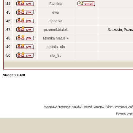
44
Ewelina
45
ewa
46
Sasetka
47
przemekbialek
Szczecin, Pozn
48
Monika Matusik
49
peonia_nia
50
rita_35
Strona
1
z
408
Warszawa : Katowice : Kraków : Poznań : Wrocław : Łódź : Szczecin : Gdańsk 
Powered by
p