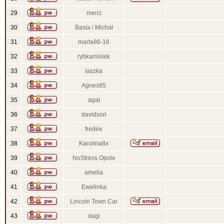
29
merci
30
Basia i Michał
31
marta86-16
32
rybkamisiek
33
laszka
34
Agnes85
35
agat
36
davidson
37
fredee
38
Karolina8x
39
NoStress Opole
40
amelia
41
Ewelinka
42
Lincoln Town Car
43
dagi