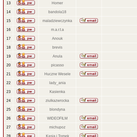
13
Homer
14
bandola18
15
maladziewczynka
16
m.a.r.t.a
17
Anouk
18
brevis
19
Anula
20
picasso
21
Huczne Wesele
22
lady_ania
23
Kasienka
24
ziulkazwrocka
25
blondyna
26
WIDEOFILM
27
michupoz
28
Kasia i Tomek