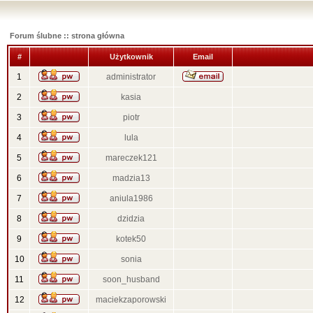
Forum ślubne :: strona główna
#
Użytkownik
Email
1
administrator
2
kasia
3
piotr
4
lula
5
mareczek121
6
madzia13
7
aniula1986
8
dzidzia
9
kotek50
10
sonia
11
soon_husband
12
maciekzaporowski