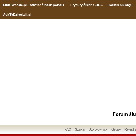
Ślub
-Wesele.pl - odwiedź nasz portal !
Fryzury ślubne 2016
Komis ślubny
AchTeDzieciaki.pl
Forum ślu
FAQ
Szukaj
Użytkownicy
Grupy
Rejestr