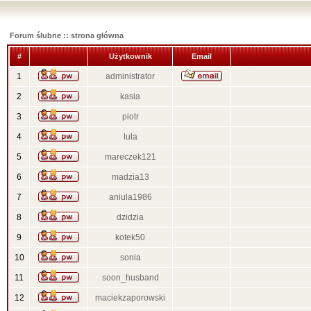
Forum ślubne :: strona główna
#
Użytkownik
Email
1
administrator
2
kasia
3
piotr
4
lula
5
mareczek121
6
madzia13
7
aniula1986
8
dzidzia
9
kotek50
10
sonia
11
soon_husband
12
maciekzaporowski