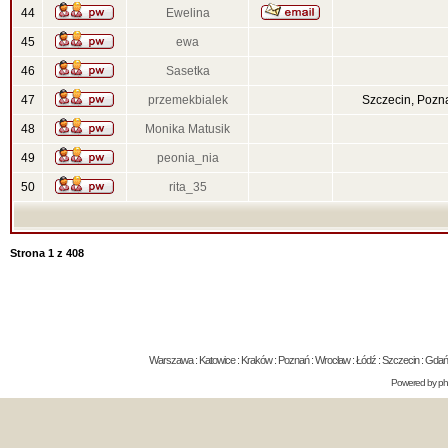
44
Ewelina
45
ewa
46
Sasetka
47
przemekbialek
Szczecin, Pozn
48
Monika Matusik
49
peonia_nia
50
rita_35
Strona
1
z
408
Warszawa : Katowice : Kraków : Poznań : Wrocław : Łódź : Szczecin : Gdańsk 
Powered by
p