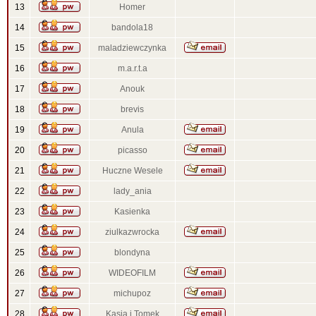
13
Homer
14
bandola18
15
maladziewczynka
16
m.a.r.t.a
17
Anouk
18
brevis
19
Anula
20
picasso
21
Huczne Wesele
22
lady_ania
23
Kasienka
24
ziulkazwrocka
25
blondyna
26
WIDEOFILM
27
michupoz
28
Kasia i Tomek