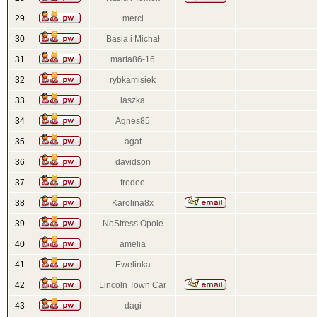
29
merci
30
Basia i Michał
31
marta86-16
32
rybkamisiek
33
laszka
34
Agnes85
35
agat
36
davidson
37
fredee
38
Karolina8x
39
NoStress Opole
40
amelia
41
Ewelinka
42
Lincoln Town Car
43
dagi