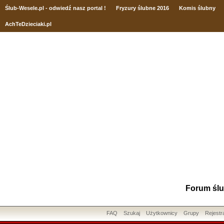
Ślub
-Wesele.pl - odwiedź nasz portal !
Fryzury ślubne 2016
Komis ślubny
AchTeDzieciaki.pl
Forum ślu
FAQ
Szukaj
Użytkownicy
Grupy
Rejestr