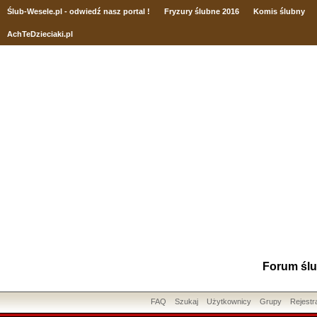
Ślub
-Wesele.pl - odwiedź nasz portal !
Fryzury ślubne 2016
Komis ślubny
AchTeDzieciaki.pl
Forum ślu
FAQ
Szukaj
Użytkownicy
Grupy
Rejestr