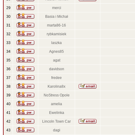
29
merci
30
Basia i Michał
31
marta86-16
32
rybkamisiek
33
laszka
34
Agnes85
35
agat
36
davidson
37
fredee
38
Karolina8x
39
NoStress Opole
40
amelia
41
Ewelinka
42
Lincoln Town Car
43
dagi