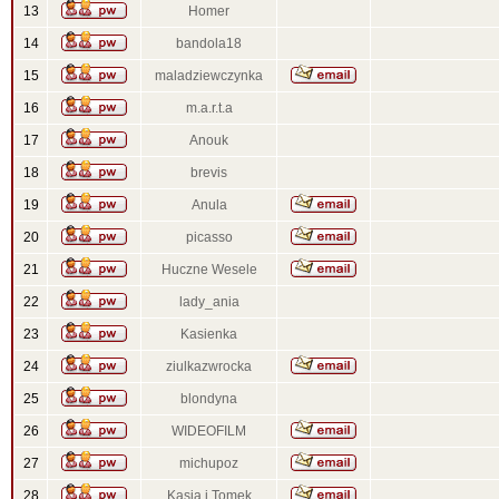
13
Homer
14
bandola18
15
maladziewczynka
16
m.a.r.t.a
17
Anouk
18
brevis
19
Anula
20
picasso
21
Huczne Wesele
22
lady_ania
23
Kasienka
24
ziulkazwrocka
25
blondyna
26
WIDEOFILM
27
michupoz
28
Kasia i Tomek