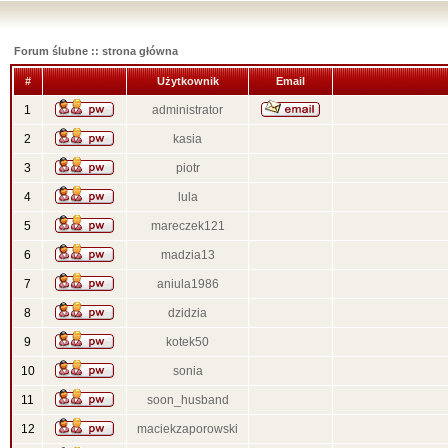
Forum ślubne :: strona główna
#
Użytkownik
Email
1
administrator
2
kasia
3
piotr
4
lula
5
mareczek121
6
madzia13
7
aniula1986
8
dzidzia
9
kotek50
10
sonia
11
soon_husband
12
maciekzaporowski