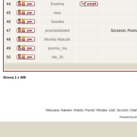
44
Ewelina
45
ewa
46
Sasetka
47
przemekbialek
Szczecin, Pozn
48
Monika Matusik
49
peonia_nia
50
rita_35
Strona
1
z
408
Warszawa : Katowice : Kraków : Poznań : Wrocław : Łódź : Szczecin : Gdańsk 
Powered by
p