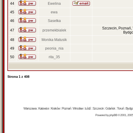
44
Ewelina
45
ewa
46
Sasetka
Szczecin, Poznań,
47
przemekbialek
Bydgo
48
Monika Matusik
49
peonia_nia
50
rita_35
Strona
1
z
408
Warszawa : Katowice : Kraków : Poznań : Wrocław : Łódź : Szczecin : Gdańsk : Toruń : Bydgosz
Powered by
phpBB
© 2001, 200