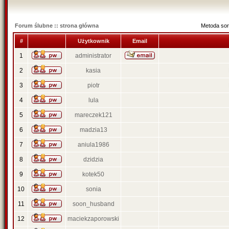
Forum ślubne :: strona główna
Metoda sor
#
Użytkownik
Email
1
administrator
2
kasia
3
piotr
4
lula
5
mareczek121
6
madzia13
7
aniula1986
8
dzidzia
9
kotek50
10
sonia
11
soon_husband
12
maciekzaporowski