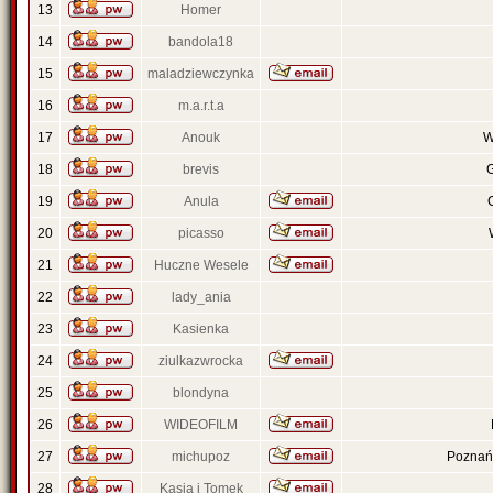
13
Homer
14
bandola18
15
maladziewczynka
16
m.a.r.t.a
17
Anouk
W
18
brevis
19
Anula
20
picasso
21
Huczne Wesele
22
lady_ania
23
Kasienka
24
ziulkazwrocka
25
blondyna
26
WIDEOFILM
27
michupoz
Poznań 
28
Kasia i Tomek