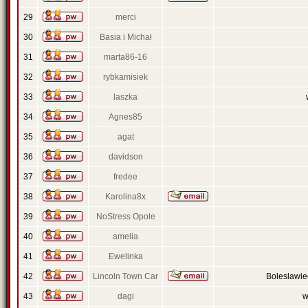
29
merci
30
Basia i Michał
31
marta86-16
32
rybkamisiek
33
laszka
34
Agnes85
35
agat
36
davidson
37
fredee
38
Karolina8x
39
NoStress Opole
40
amelia
41
Ewelinka
42
Lincoln Town Car
Boleslawi
43
dagi
w