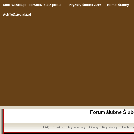
Ślub
-Wesele.pl - odwiedź nasz portal !
Fryzury ślubne 2016
Komis ślubny
AchTeDzieciaki.pl
Forum ślubne Ślub
FAQ
Szukaj
Użytkownicy
Grupy
Rejestracja
Profil